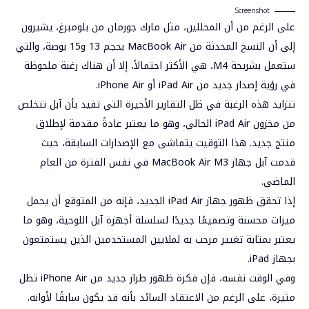
Screenshot
على الرغم من أن المحللين، مثل مارك جورمان من بلومبرغ، يشيرون
إلى أن النسخ المحدثة من MacBook Air بحجم 13 و15 بوصة، والتي
ستعمل بشريحة M4، هي الأكثر احتمالاً، إلا أن هناك رغبة ملحوظة
في رؤية إصدار جديد من iPad Air أو iPhone Air.
تتزايد هذه الرغبة في ظل التقارير الأخيرة التي تفيد بأن آبل تتخلص
من مخزون iPad Air الحالي، وهو ما يعتبر عادةً مقدمة لإطلاق
منتج جديد. هذا التوقيت يتماشى مع الإصدارات السابقة، حيث
قدمت آبل جهاز MacBook Air M3 في نفس الفترة من العام
الماضي.
إذا تحقق ظهور جهاز iPad Air الجديد، فإنه من المتوقع أن يحمل
ميزات محسنة وتصميمًا جديدًا لسلسلة أجهزة آبل اللوحية، وهو ما
يعتبر بمثابة تغيير مرحب به لملايين المستخدمين الذين يستمتعون
بجهاز iPad.
وفي الوقت نفسه، فإن فكرة ظهور طراز جديد من iPhone Air تظل
مثيرة، على الرغم من الاعتقاد السائد بأنه قد يكون سابقًا لأوانه.