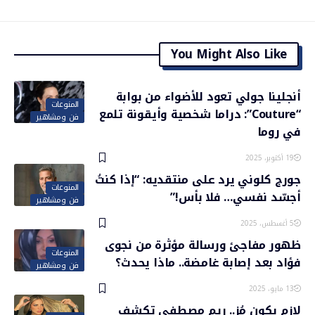
You Might Also Like
أنجلينا جولي تعود للأضواء من بوابة
المنوعات
“Couture”: دراما شخصية وأيقونة تلمع
فن ومشاهير
في روما
19 أكتوبر، 2025
جورج كلوني يرد على منتقديه: “إذا كنتُ
المنوعات
أجسّد نفسي… فلا بأس!”
فن ومشاهير
5 أغسطس، 2025
ظهور مفاجئ ورسالة مؤثرة من نجوى
المنوعات
فؤاد بعد إصابة غامضة.. ماذا يحدث؟
فن ومشاهير
13 مايو، 2025
لازم يكون مُز.. ريم مصطفى تكشف