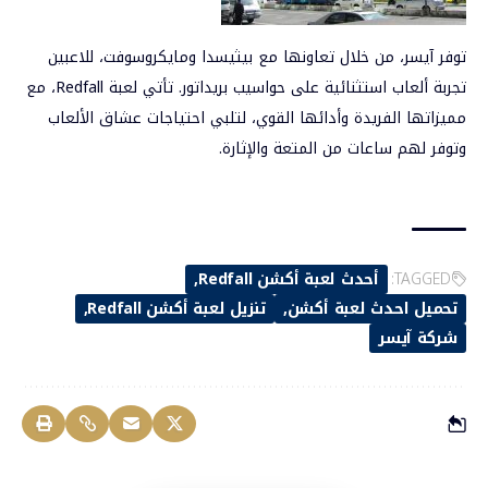
توفر آيسر، من خلال تعاونها مع بيثيسدا ومايكروسوفت، للاعبين
تجربة ألعاب استثنائية على حواسيب بريداتور. تأتي لعبة Redfall، مع
مميزاتها الفريدة وأدائها القوي، لتلبي احتياجات عشاق الألعاب
وتوفر لهم ساعات من المتعة والإثارة.
TAGGED:
أحدث لعبة أكشن Redfall
تحميل احدث لعبة أكشن
تنزيل لعبة أكشن Redfall
شركة آيسر