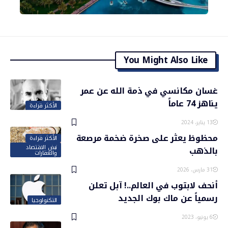
You Might Also Like
غسان مكانسي في ذمة الله عن عمر
يناهز 74 عاماً
الأكثر قراءة
13 يناير، 2024
محظوظ يعثر على صخرة ضخمة مرصعة
الأكثر قراءة
نبض الاقتصاد
بالذهب
والعقارات
31 مارس، 2026
أنحف لابتوب في العالم..! آبل تعلن
رسمياً عن ماك بوك الجديد
التكنولوجيا
6 يونيو، 2023