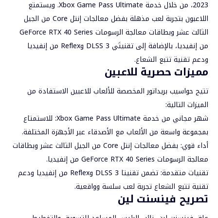
2023، من خلال خدمة Xbox Game Pass Ultimate. ويستمتع
اللاعبون بتجربة لعب مذهلة بفضل معالجات إنتل Core من الجيل
الثالث عشر وبطاقات معالجة الرسومات GeForce RTX 40 Series
من إنفيديا، بالإضافة إلى تقنيتَي DLSS 3 وReflex من إنفيديا
ودعم تقنية تتبع الشعاع.
مميزات حصرية للاعبين
تتيح حواسيب بريداتور المخصصة للألعاب للاعبين الاستفادة من
الميزات التالية:
شهر مجاني من خدمة Xbox Game Pass Ultimate: للاستمتاع
بمجموعة واسعة من الألعاب مع الأصدقاء عبر الأجهزة المختلفة.
أداء قوي: بفضل معالجات إنتل Core من الجيل الثالث عشر وبطاقات
معالجة الرسومات GeForce RTX 40 Series من إنفيديا.
تقنيات متقدمة: تضمن تقنيتا DLSS 3 وReflex من إنفيديا ودعم
تقنية تتبع الشعاع تجربة لعب سلسة وواقعية.
تصريح فينسنت لين