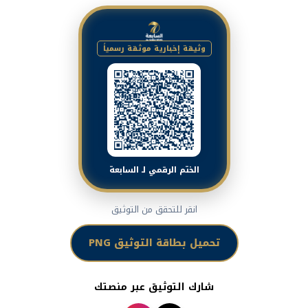
وثيقة إخبارية موثقة رسمياً
الختم الرقمي لـ السابعة
انقر للتحقق من التوثيق
تحميل بطاقة التوثيق PNG
شارك التوثيق عبر منصتك