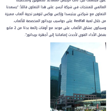
علق فينسنت لين، نائب الرئيس المساعد للتسويق والتخطيط
العالمي للمنتجات في شركة آيسر، على هذا التعاون قائلاً: “يسعدنا
التعاون مع شركتي بيثيسدا وإكس بوكس لتوفير تجربة ألعاب مميزة
من خلال لعبة Redfall على حواسيب بريداتور المخصصة للألعاب.
وسيكون عشاق الألعاب على موعد مع أوقات رائعة بدءًا من 2 مايو
بفضل الأداء القوي لأحدث إضافاتنا إلى أجهزة بريداتور”.