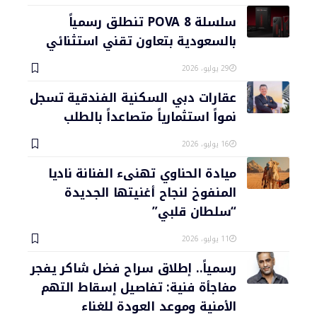
سلسلة POVA 8 تنطلق رسمياً
بالسعودية بتعاون تقني استثنائي
29 يوليو، 2026
عقارات دبي السكنية الفندقية تسجل
نمواً استثمارياً متصاعداً بالطلب
16 يوليو، 2026
ميادة الحناوي تهنىء الفنانة ناديا
المنفوخ لنجاح أغنيتها الجديدة
“سلطان قلبي”
11 يوليو، 2026
رسمياً.. إطلاق سراح فضل شاكر يفجر
مفاجأة فنية: تفاصيل إسقاط التهم
الأمنية وموعد العودة للغناء