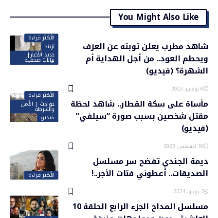
You Might Also Like
الأكثر قراءة
شاهد مطرب يعلن توبته عن العزف
تريند
جديد الأخبار|
ويحطم العود.. من أجل الهداية أم
بيانات صحفية
الشهرة؟ (فيديو)
6 نوفمبر، 2023
الأكثر قراءة
مأساة على سكة القطار.. شاهد لحظة
حوادث | الأمن
والشرطة
مقتل شخصين بسبب صورة “سيلفي”
فيديو
(فيديو)
16 أغسطس، 2023
ديمة الجندي تفضح سر مسلسل
الصديقات.. أعطوني فتات الأجر..!
الأكثر قراءة
1 يونيو، 2024
مسلسل المداح الجزء الرابع الحلقة 10