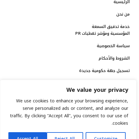
الرئيسية
من نحن
خدمة تدقيق السمعة
المؤسسية ومؤشر تغطيات PR
سياسة الخصوصية
الشروط والأحكام
تسجيل جهة حكومية جديدة
الاعتماد الرسمي
We value your privacy
منصة إخبارية مرخصة
We use cookies to enhance your browsing experience,
serve personalized ads or content, and analyze our
انشر خبرك
traffic. By clicking "Accept All", you consent to our use of
cookies.
رقم الترخيص الاتحادي : 8793134
AR
جميع حقوق التوثيق الرقمي محفوظة لمنصة السابعة © 2026.
Accept All
Reject All
Customize