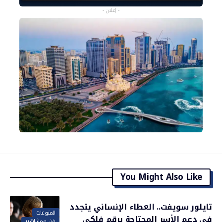
- إعلان -
You Might Also Like
تايلور سويفت.. العطاء الإنساني يتجدد
المنوعات
في دعم الأسر المحتاجة برقم فلكي
فن ومشاهير