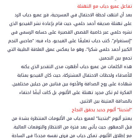
تفاعل عمرو دياب مع التهنئة
بعد أن انتهت لحظة الاحتفال في المسرحية، قرر عمرو دياب الرد
على تهنئة صديقه أحمد حلمي، حيث قام بإعادة نشر الفيديو الذي
نشره حلمي عبر خاصية القصص القصيرة على حسابه الرسمي في
“إنستغرام”. كتب دياب تعليقًا على الفيديو، جاء فيه: “صاحبي النجم
الكبير أحمد حلمي شكرا”، وهو ما يعكس عمق العلاقة الطيبة التي
تجمع بين النجمين.
هذه الكلمات من عمرو دياب أظهرت مدى التقدير الذي يكنه
للأصدقاء ولحظات الاحتفال المشتركة، حيث كان الفيديو بمثابة
شهادة على روح الصداقة والأخوة بين فنانين من جيلين مختلفين.
الفكرة لم تكن مجرد تهنئة على الألبوم، بل كانت أيضًا احتفاء
بالصداقة المتينة بين الاثنين.
“ابتدينا” ألبوم جديد يحقق النجاح
يعتبر ألبوم “ابتدينا” لعمرو دياب من الألبومات المنتظرة بشدة من
قبل الجمهور، حيث يأتي بعد فترة من الانتظار والتوقعات العالية.
مع إطلاق الألبوم، تمكن دياب من فرض نفسه مجددًا في الساحة