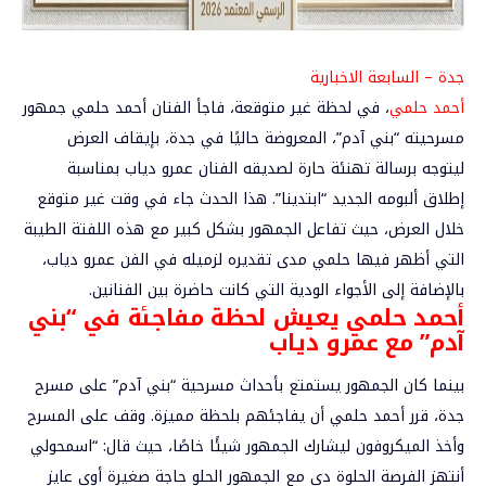
جدة – السابعة الاخبارية
أحمد حلمي
، في لحظة غير متوقعة، فاجأ الفنان
أحمد حلمي
جمهور
مسرحيته “بني آدم”، المعروضة حاليًا في جدة، بإيقاف العرض
ليتوجه برسالة تهنئة حارة لصديقه الفنان
عمرو دياب
بمناسبة
إطلاق ألبومه الجديد “ابتدينا”. هذا الحدث جاء في وقت غير متوقع
خلال العرض، حيث تفاعل الجمهور بشكل كبير مع هذه اللفتة الطيبة
التي أظهر فيها حلمي مدى تقديره لزميله في الفن عمرو دياب،
بالإضافة إلى الأجواء الودية التي كانت حاضرة بين الفنانين.
أحمد حلمي يعيش لحظة مفاجئة في “بني
آدم” مع عمرو دياب
بينما كان الجمهور يستمتع بأحداث مسرحية “بني آدم” على مسرح
جدة، قرر أحمد حلمي أن يفاجئهم بلحظة مميزة. وقف على المسرح
وأخذ الميكروفون ليشارك الجمهور شيئًا خاصًا، حيث قال: “اسمحولي
أنتهز الفرصة الحلوة دي مع الجمهور الحلو حاجة صغيرة أوي عايز