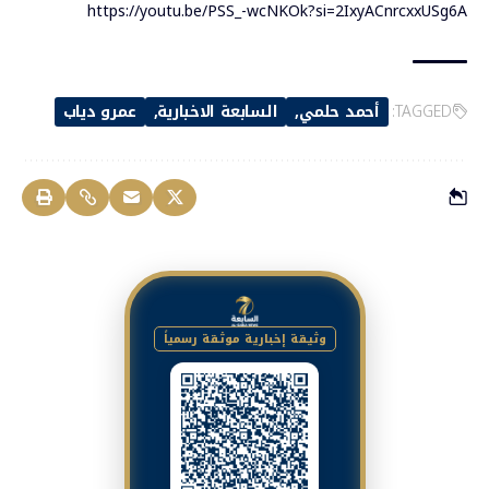
https://youtu.be/PSS_-wcNKOk?si=2IxyACnrcxxUSg6A
TAGGED:
أحمد حلمي
السابعة الاخبارية
عمرو دياب
وثيقة إخبارية موثقة رسمياً