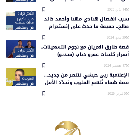
14 يناير، 2026
الأكثر قراءة
سبب انفصال هنادي مهنا وأحمد خالد
جديد الأخبار|
بيانات صحفية
صالح.. حقيقة ما حدث على إنستجرام
فن ومشاهير
30 مايو، 2024
قصة طارق العريان مع نجوم التسعينات..
الأكثر قراءة
أسرار كليبات عمرو دياب (فيديو)
فن ومشاهير
17 ديسمبر، 2024
الإعلامية ربى حبشي تنتصر من جديد…
المنوعات
قصة شفاء تُلهم القلوب وتجدّد الأمل
فن ومشاهير
5 فبراير، 2026