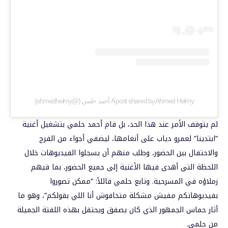
A post shared by Ahmed Helmy أحمد حلمي (@ahmedhelmy)
لم يتوقف الأمر عند هذا الحد، بل قام أحمد حلمي بتشغيل أغنية
“ابتدينا” لعمرو دياب على أنغامها، ليضفي أجواء من الفرح
والاحتفال بين الحضور، وطلب منهم أن يسجلوا الفيديوهات خلال
اللحظة التي أهدى فيها الأغنية إلى جميع الحضور، بما فيهم
زملاؤه في المسرحية. وتابع حلمي قائلاً: “ممكن تصوروا
بفيديوهاتكم مفيش مشكلة متخافوش أنا اللي بقولكم”، وهو ما
أثار حماس الجمهور الذي كان يصفق ويحتفل بهذه اللفتة الجميلة
من حلمي.