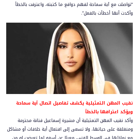
“تواصلت مع آية سماحة لفهم دوافع ما كتبته، واعترفت بالخطأ
وأكدت أنها أخطأت بالفعل”.
نقيب المهن التمثيلية يكشف تفاصيل اتصال آية سماحة
ويؤكد اعترافها بالخطأ
وأكد نقيب المهن التمثيلية أن مشيرة إسماعيل فنانة محترمة
ومنغلقة على حياتها، ولا تسعى إلى افتعال أية خلافات أو مشاكل
مع زملائها في الوسط الفني، معبرًا عن أسفه لما تعرضت له من