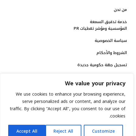
من نحن
خدمة تدقيق السمعة
المؤسسية ومؤشر تغطيات PR
سياسة الخصوصية
الشروط والأحكام
تسجيل جهة حكومية جديدة
الاعتماد الرسمي
We value your privacy
منصة إخبارية مرخصة
We use cookies to enhance your browsing experience,
serve personalized ads or content, and analyze our
traffic. By clicking "Accept All", you consent to our use of
انشر خبرك
cookies.
رقم الترخيص الاتحادي : 8793134
AR
جميع حقوق التوثيق الرقمي محفوظة لمنصة السابعة © 2026.
Accept All
Reject All
Customize