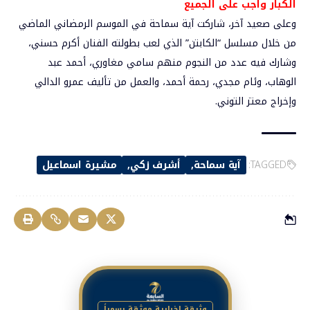
الكبار واجب على الجميع
وعلى صعيد آخر، شاركت آية سماحة في الموسم الرمضاني الماضي
من خلال مسلسل “الكابتن” الذي لعب بطولته الفنان أكرم حسني،
وشارك فيه عدد من النجوم منهم سامي مغاوري، أحمد عبد
الوهاب، وئام مجدي، رحمة أحمد، والعمل من تأليف عمرو الدالي
وإخراج معتز التوني.
TAGGED:
آية سماحة
أشرف زكي
مشيرة اسماعيل
وثيقة إخبارية موثقة رسمياً