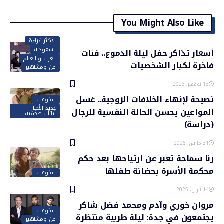
You Might Also Like
الأكثر قراءة
السعودية
أسعار تذاكر حفل ليلة الدموع.. فئات
العرب و العالم
فاخرة لكبار الشخصيات
فن ومشاهير
13 نوفمبر، 2023
نصيحة لإنهاء الخلافات الزوجية.. غسل
المنوعات
جديد الأخبار|
المواعين يحسن الحالة النفسية للرجال
بيانات صحفية
(دراسة)
31 مارس، 2026
رنا سماحة تعبر عن ارتياحها بعد حكم
محكمة الأسرة بحضانة طفلها
المنوعات
14 أبريل، 2025
مروان خوري وآدم ومحمد فضل شاكر
المنوعات
يجتمعون في جدة: ليلة طربية منتظرة
فن ومشاهير