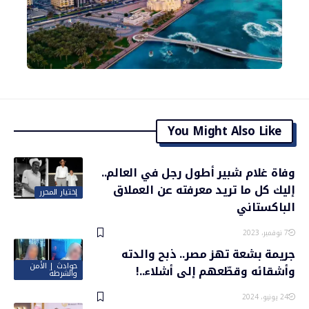
You Might Also Like
وفاة غلام شبير أطول رجل في العالم..
إليك كل ما تريد معرفته عن العملاق
إختيار المحرر
الباكستاني
7 نوفمبر، 2023
جريمة بشعة تهز مصر.. ذبح والدته
حوادث | الأمن
وأشقائه وقطّعهم إلى أشلاء..!
والشرطة
24 يونيو، 2024