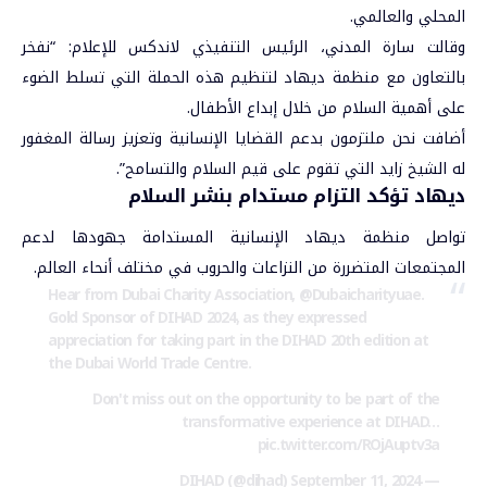
المحلي والعالمي.
وقالت سارة المدني، الرئيس التنفيذي لاندكس للإعلام: “نفخر
بالتعاون مع منظمة ديهاد لتنظيم هذه الحملة التي تسلط الضوء
على أهمية السلام من خلال إبداع الأطفال.
أضافت نحن ملتزمون بدعم القضايا الإنسانية وتعزيز رسالة المغفور
له الشيخ زايد التي تقوم على قيم السلام والتسامح”.
ديهاد تؤكد التزام مستدام بنشر السلام
تواصل منظمة ديهاد الإنسانية المستدامة جهودها لدعم
المجتمعات المتضررة من النزاعات والحروب في مختلف أنحاء العالم.
Hear from Dubai Charity Association,
@Dubaicharityuae
.
Gold Sponsor of DIHAD 2024, as they expressed
appreciation for taking part in the DIHAD 20th edition at
the Dubai World Trade Centre.
Don't miss out on the opportunity to be part of the
transformative experience at DIHAD…
pic.twitter.com/ROjAuptv3a
September 11, 2024
— DIHAD (@dihad)