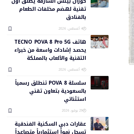
كورال بيتش الشارقة يطلق أول
تقنية لهضم مخلفات الطعام
بالفنادق
4 أغسطس، 2026
هاتف TECNO POVA 8 Pro 5G
يحصد إشادات واسعة من خبراء
التقنية والألعاب بالمملكة
4 أغسطس، 2026
سلسلة POVA 8 تنطلق رسمياً
بالسعودية بتعاون تقني
استثنائي
29 يوليو، 2026
عقارات دبي السكنية الفندقية
تسجل نمواً استثمارياً متصاعداً