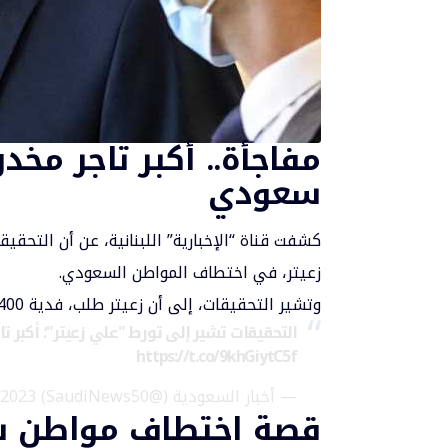
مفاجأة.. أكبر تاجر مخ
سعودي
كشفت قناة “الإخبارية” اللبنانية، عن أن التحقيق
زعيتر، في اختطاف المواطن السعودي.
وتشير التحقيقات، إلى أن زعيتر طلب، فدية 400 ألف دولار، لإطلاق سراح المواطن السعودي.
التحقيقات تشير إلى تورط "علي زعيتر"؛ أكبر ت
https://t.co/9khGiytC5f
— أخبار السعودية (@SaudiNews50)
 2023
قصة اختطاف مواطن س