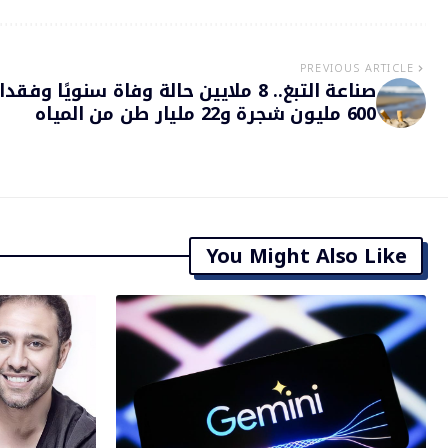
PREVIOUS ARTICLE
صناعة التبغ.. 8 ملايين حالة وفاة سنويًا وفقد
600 مليون شجرة و22 مليار طن من المياه
You Might Also Like