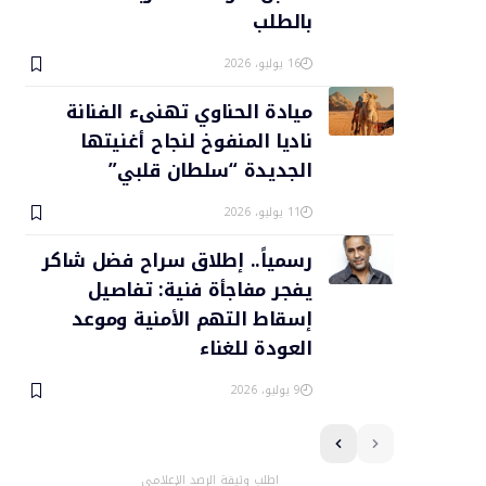
بالطلب
16 يوليو، 2026
ميادة الحناوي تهنىء الفنانة
ناديا المنفوخ لنجاح أغنيتها
الجديدة “سلطان قلبي”
11 يوليو، 2026
رسمياً.. إطلاق سراح فضل شاكر
يفجر مفاجأة فنية: تفاصيل
إسقاط التهم الأمنية وموعد
العودة للغناء
9 يوليو، 2026
اطلب وثيقة الرصد الإعلامي