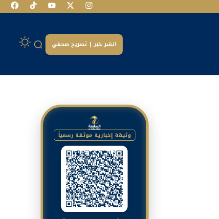
انشر خبر | تصريح صحفي
وثيقة إخبارية موثقة رسمياً