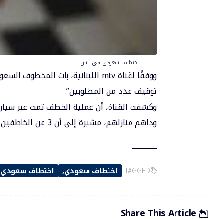
اختطاف سعودي في لبنان
ووفقًا لقناة mtv اللبنانية، بات ا
توقيف عدد من المطلوبين”.
وداهم منازلهم، مشيرة إلى أن 3 من الخاطفين، كانوا يرتدون بزات عسكريّة وهم غير عسكريين.
TAGGED:
اختطاف سعودي
اختطاف سعودي ف
Share This Article