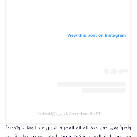
View this post on Instagram
A post shared by ET بالعربي (@etbilarabi)
وأخيراً وفي حفل جدة للفنانة المصرية شيرين عبد الوهاب، وتحديداً
في حفل ليلة الدموع، شكرت شيرين أنغام، وصرحت بطريقة غير