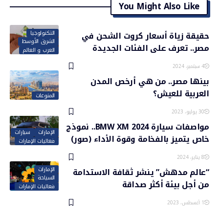
You Might Also Like
التكنولوجيا
حقيقة زياة أسعار كروت الشحن في
الشرق الأوسط
مصر.. تعرف على الفئات الجديدة
العرب و العالم
4 سبتمبر، 2024
بينها مصر.. من هي أرخص المدن
العربية للعيش؟
المنوعات
30 يوليو، 2023
مواصفات سيارة BMW XM 2024.. نموذج
الإمارات
سيارات
خاص يتميز بالفخامة وقوة الأداء (صور)
فعاليات الإمارات
8 يناير، 2024
الإمارات
“عالم مدهش” ينشر ثقافة الاستدامة
السياحة
من أجل بيئة أكثر صداقة
فعاليات الإمارات
1 أغسطس، 2023