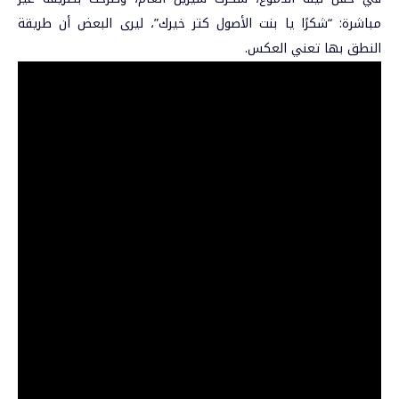
مباشرة: “شكرًا يا بنت الأصول كتر خيرك”، ليرى البعض أن طريقة
النطق بها تعني العكس.