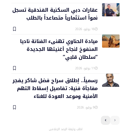
عقارات دبي السكنية الفندقية تسجل
نمواً استثمارياً متصاعداً بالطلب
16 يوليو، 2026
ميادة الحناوي تهنىء الفنانة ناديا
المنفوخ لنجاح أغنيتها الجديدة
“سلطان قلبي”
11 يوليو، 2026
رسمياً.. إطلاق سراح فضل شاكر يفجر
مفاجأة فنية: تفاصيل إسقاط التهم
الأمنية وموعد العودة للغناء
9 يوليو، 2026
اطلب وثيقة الرصد الإعلامي