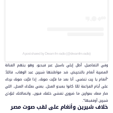
A post shared by Dream fm radio (@dreamfm.radio)
وفي التفاصيل، أطل إيلي باسيل عبر فيديو، وهو يتهم الفنانة
المصرية أنغام بالتحريض، ضد مواطنتها شيرين عبد الوهاب، قائلاً:
“أنغام يا ريت تنضبي.. أنا بعد ما قرّبت صوبك.. إذا قرّبت صوبك بردك
على أيام الفراعنة لمّا كانوا يعبدو العجل.. يعني بعبّدك العجل.. اللي
صار معك بموازين ما ضروري تفشي خلقك فيون.. واتصالاتك لتؤذي
شيرين أوقفيها”.
خلاف شيرين وأنغام على لقب صوت مصر