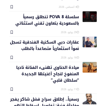
4 أغسطس، 2026
سلسلة POVA 8 تنطلق رسمياً
بالسعودية بتعاون تقني استثنائي
29 يوليو، 2026
عقارات دبي السكنية الفندقية تسجل
نمواً استثمارياً متصاعداً بالطلب
16 يوليو، 2026
ميادة الحناوي تهنىء الفنانة ناديا
المنفوخ لنجاح أغنيتها الجديدة
“سلطان قلبي”
11 يوليو، 2026
رسمياً.. إطلاق سراح فضل شاكر يفجر
مفاجأة فنية: تفاصيل إسقاط التهم