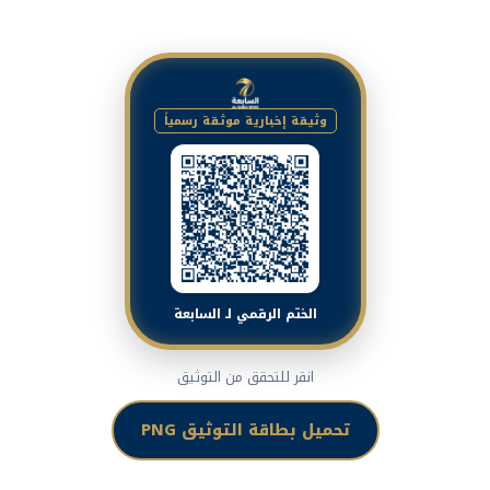
وثيقة إخبارية موثقة رسمياً
الختم الرقمي لـ السابعة
انقر للتحقق من التوثيق
تحميل بطاقة التوثيق PNG