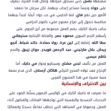
شقيقها
باسل
حتى تستحق ميراثها. وخلال هذه الفترة، تتعرف
على
جواد
وتنشأ مشاعر إعجاب بينهما، لكن سرعان ما تتعقد
الأمور حين تقع
فاي
، ابنة الحارس، في حب جواد أيضًا. لتبدأ بينهما
منافسة تتحول إلى صراع مفتوح مليء بالتوتر الدرامي.
بجانب باميلا الكيك، يضم العمل مجموعة من أبرز النجوم، على
رأسهم النجم السوري
محمود نصر
، والفنانة اللبنانية
ستيفاني
عطا الله
، إضافة إلى
لين غرة، رولا حمادة، خالد شباط، أنجو
ريحان، بلال مارتيني، عبد الرحمن قويدر، جوان زيبق
، والنجم
ناظم عيسى
.
العمل من تأليف
لبنى مشلح
، وسيناريو وحوار
مي حايك
، أما
الإخراج فقد تولاه المخرج التركي
هاكان أرسلان
، الذي قدم بصمة
فنية مميزة في هذا المشروع العربي.
بين الاحتراف والإنسانية
ما تعرضت له باميلا الكيك في كواليس التصوير يسلّط الضوء على
التحديات الجسدية والنفسية التي تواجهها الفنانات والفنانون أثناء
العمل، وخصوصًا في المشاهد التي تتطلب تفاعلًا جسديًا وانفعاليًا