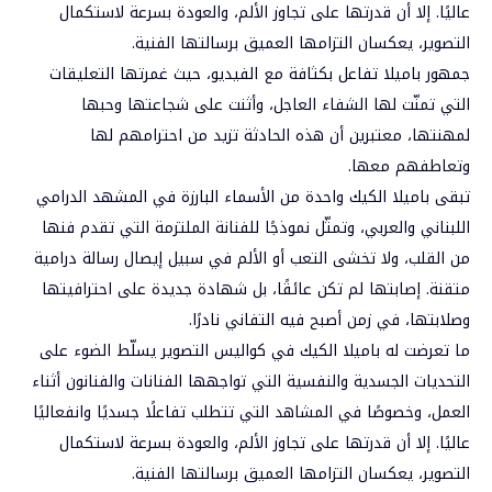
عاليًا. إلا أن قدرتها على تجاوز الألم، والعودة بسرعة لاستكمال
التصوير، يعكسان التزامها العميق برسالتها الفنية.
جمهور باميلا تفاعل بكثافة مع الفيديو، حيث غمرتها التعليقات
التي تمنّت لها الشفاء العاجل، وأثنت على شجاعتها وحبها
لمهنتها، معتبرين أن هذه الحادثة تزيد من احترامهم لها
وتعاطفهم معها.
تبقى باميلا الكيك واحدة من الأسماء البارزة في المشهد الدرامي
اللبناني والعربي، وتمثّل نموذجًا للفنانة الملتزمة التي تقدم فنها
من القلب، ولا تخشى التعب أو الألم في سبيل إيصال رسالة درامية
متقنة. إصابتها لم تكن عائقًا، بل شهادة جديدة على احترافيتها
وصلابتها، في زمن أصبح فيه التفاني نادرًا.
ما تعرضت له باميلا الكيك في كواليس التصوير يسلّط الضوء على
التحديات الجسدية والنفسية التي تواجهها الفنانات والفنانون أثناء
العمل، وخصوصًا في المشاهد التي تتطلب تفاعلًا جسديًا وانفعاليًا
عاليًا. إلا أن قدرتها على تجاوز الألم، والعودة بسرعة لاستكمال
التصوير، يعكسان التزامها العميق برسالتها الفنية.