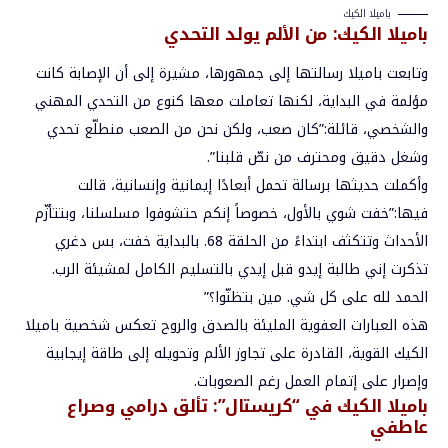
باميلا الكيك
باميلا الكيك:
من الألم يولد التحدي
وتابعت باميلا رسالتها إلى جمهورها، مشيرة إلى أن الإصابة كانت
مؤلمة في البداية، لكنها تعاملت معها كنوع من التحدي المهني
والشخصي، قائلة:”كان صعب، ولكن نحن من الصعب منطلّع تحدي
وشغل دقيق ومحترف من نصّ قلبنا”.
وأكملت حديثها برسالة تحمل أبعادًا إيمانية وإنسانية، قالت
فيها:”خفت شوي بالأول، خصوصاً إنكم حتشوفوا مسلسلنا، وبتتأزّم
الأحداث وتتكثف ابتداءً من الحلقة 68. بالبداية خفت، بس دغري
تذكرت إني طالبة إيدو قبل إيدي بالتسليم الكامل لمشيئة الرب.
الحمد لله على كل شي. مين بتظنّوا؟”
هذه العبارات العفوية المليئة بالصدق والروح تعكس شخصية باميلا
الكيك القوية، القادرة على تجاوز الألم وتحويله إلى طاقة إيجابية
وإصرار على إتمام العمل رغم الصعوبات.
باميلا الكيك في “كريستال”: تألق درامي وصراع
عاطفي