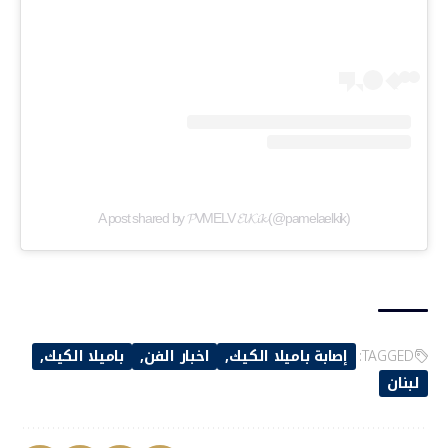
A post shared by 𝓟VMELV 𝓔𝓵 𝓚𝓲𝓴 (@pamelaelkik)
TAGGED:
إصابة باميلا الكيك
اخبار الفن
باميلا الكيك
لبنان