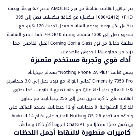
تم تجهيز الهاتف بشاشة من نوع AMOLED بحجم 6.7 بوصة، وبدقة
FHD+ (1080×2412 بيكسل) مع كثافة بيكسلات تصل إلى 395
بيكسل لكل بوصة. وتدعم الشاشة معدل تحديث 120 هرتز، مع
سطوع يصل إلى 1300 شمعة، وتقنية HDR10+. كما تتمتع الشاشة
بطبقة حماية من نوع Corning Gorilla Glass الجيل الخامس، مما
يزيد من مقاومتها للخدوش والصدمات.
أداء قوي وتجربة مستخدم متميزة
يعمل هاتف “Nothing Phone 2A Plus” بمعالج ميدياتك
Dimensity 7350 Pro ثماني النواة، مع تردد يصل إلى 3.0 جيجاهرتز.
هذا المعالج يوفر أداءً عاليًا مع دقة تصنيع 4 نانومتر، كما يحتوي
الهاتف على ذاكرة تخزين تصل إلى 256 جيجابايت، مع خيارين
للذاكرة العشوائية: 8 جيجابايت أو 12 جيجابايت. يعتمد الهاتف على
واجهة مستخدم Nothing OS 2.6 المبنية على نظام Android 14،
ويتضمن دمجًا مبتكرًا مع ChatGPT لتجربة أكثر ذكاءً وتفاعلًا.
كاميرات متطورة لالتقاط أجمل اللحظات