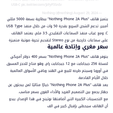
USB-C
pic.twitter.com/JzFyP3SnIv
August 29, 2024
— Nothing (@nothing)
يتميز هاتف “Nothing Phone 2A Plus” ببطارية بسعة 5000 مللي
أمبير، تدعم الشحن السريع بقدرة 50 وات من خلال منفذ USB Type
C. ومع غياب منفذ السماعات التقليدي 3.5 ملم، يعتمد الهاتف
على سماعات خارجية من نوع Stereo لتقديم تجربة صوتية متميزة
سعر مغري وإتاحة عالمية
يتوفر هاتف “Nothing Phone 2A Plus” بسعر 400 دولار أمريكي
لنسخة 256 جيجابايت مع 12 جيجابايت رام، وهو متاح للحجز المسبق
في أوروبا وسيتم طرحه للبيع في الهند وباقي الأسواق العالمية
خلال الأيام القادمة.
يعد هاتف “Nothing Phone 2A Plus” خيارًا مثاليًا لمن يبحثون عن
جهاز يجمع بين التصميم الفريد والأداء القوي بسعر مناسب.
مع التحسينات الكبيرة التي أضافتها نوثينج في هذا الإصدار، يبدو
أن الهاتف سيحظى بإقبال كبير في الف