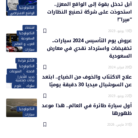
آبل تدخل بقوة إلى الواقع المعزز..
التكنولوجيا
استحوذت على شركة تصنيع النظارات
الواقع الافتراضي
“ميرا”!
اقتصاد
13 يونيو، 2023
التكنولوجيا
السعودية
عروض يوم التأسيس 2024 سيارات..
العرب و العالم
تخفيضات واسترداد نقدي في معارض
سيارات
السعودية
الأكثر قراءة
التكنولوجيا
20 فبراير، 2024
الصحة
المنوعات
علاج الاكتئاب والخوف من الضياع.. ابتعد
جديد الأخبار|
بيانات صحفية
عن السوشيال ميديا 30 دقيقة يوميًا
سلوك
علوم
22 يونيو، 2023
أول سيارة طائرة في العالم.. هذا موعد
التكنولوجيا
ظهورها
سيارات
31 مارس، 2026