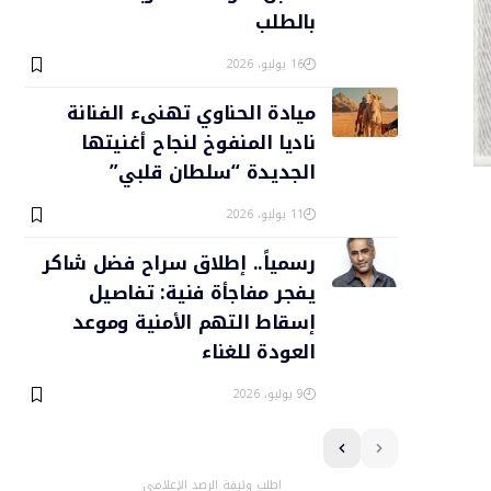
بالطلب
16 يوليو، 2026
ميادة الحناوي تهنىء الفنانة
ناديا المنفوخ لنجاح أغنيتها
الجديدة “سلطان قلبي”
11 يوليو، 2026
رسمياً.. إطلاق سراح فضل شاكر
يفجر مفاجأة فنية: تفاصيل
إسقاط التهم الأمنية وموعد
العودة للغناء
9 يوليو، 2026
اطلب وثيقة الرصد الإعلامي