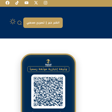
انشر خبر | تصريح صحفي
وثيقة إخبارية موثقة رسمياً