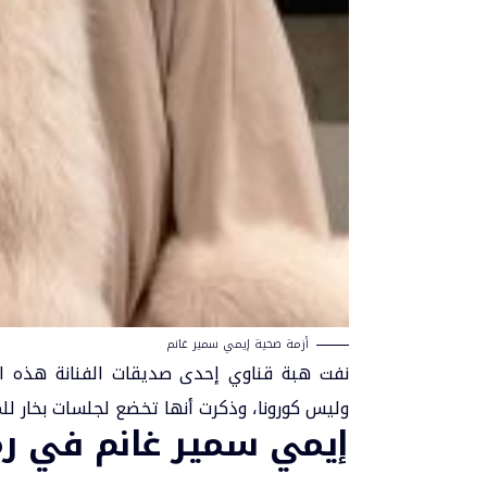
أزمة صحية إيمي سمير غانم
نفت هبة قناوي إحدى صديقات الفنانة هذه ال
وليس كورونا، وذكرت أنها تخضع لجلسات بخار ل
إيمي سمير غانم في رمضا