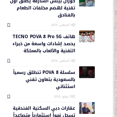
كورال بيتش الشارقة يطلق أول
تقنية لهضم مخلفات الطعام
بالفنادق
4 أغسطس، 2026
هاتف TECNO POVA 8 Pro 5G
يحصد إشادات واسعة من خبراء
التقنية والألعاب بالمملكة
4 أغسطس، 2026
سلسلة POVA 8 تنطلق رسمياً
بالسعودية بتعاون تقني
استثنائي
29 يوليو، 2026
عقارات دبي السكنية الفندقية
تسجل نمواً استثمارياً متصاعداً