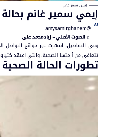
إيمي سمير غانم
إيمي سمير غانم بحالة
@amysamirghanem
♬ الصوت الأصلي – زيادمحمد على
وفي التفاصيل، انتشرت عبر مواقع التواصل ال
تتعافى من أزمتها الصحية، والتي اعتقد كثيرون 
تطورات الحالة الصحية 