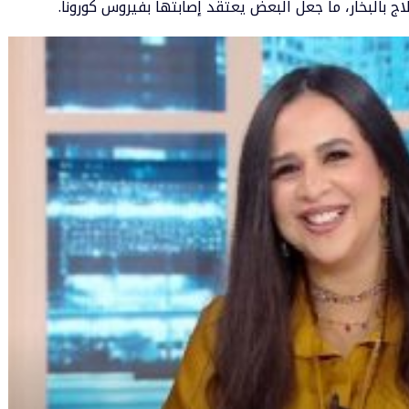
 بالبخار، ما جعل البعض يعتقد إصابتها ب
فيروس كورونا
.