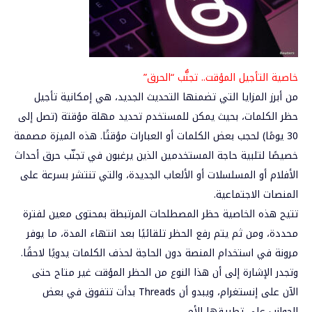
خاصية
التأجيل المؤقت.. تجنُّب “الحرق”
من أبرز المزايا التي تضمنها التحديث الجديد، هي
إمكانية تأجيل
حظر الكلمات
، بحيث يمكن للمستخدم تحديد مهلة مؤقتة (تصل إلى
30 يومًا) لحجب بعض الكلمات أو العبارات مؤقتًا. هذه الميزة مصممة
خصيصًا لتلبية حاجة المستخدمين الذين يرغبون في
تجنّب حرق أحداث
الأفلام أو المسلسلات أو الألعاب الجديدة
، والتي تنتشر بسرعة على
المنصات الاجتماعية.
تتيح هذه الخاصية حظر المصطلحات المرتبطة بمحتوى معين لفترة
محددة، ومن ثم يتم رفع الحظر تلقائيًا بعد انتهاء المدة، ما يوفر
مرونة في استخدام المنصة دون الحاجة لحذف الكلمات يدويًا لاحقًا.
وتجدر الإشارة إلى أن هذا النوع من الحظر المؤقت
غير متاح حتى
الآن على إنستغرام
، ويبدو أن Threads بدأت تتفوق في بعض
الجوانب على تطبيقها الأم.