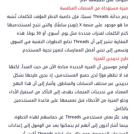
ميزة
مستوحاة من المنصات المنافسة
رغم حداثة Threads نسبيًا، فإن خاصية الحظر المؤقت للكلمات تُشبه
ما هو موجود على منصة
X (تويتر سابقًا)
، والتي تتيح لمستخدميها
كتم الكلمات لفترات محددة مثل يوم، أسبوع، أو 30 يومًا. هذه
المقاربة تشير إلى أن Threads تتابع التطورات التقنية في السوق
وتسعى إلى تبني أفضل الممارسات لتعزيز تجربة المستخدم.
طرح
تدريجي للميزة
أوضح موسيري أن الميزة الجديدة متاحة الآن من حيث المبدأ، لكنها
قد لا تظهر فورًا لدى جميع المستخدمين، إذ يجري
طرحها بشكل
تدريجي
عبر مختلف الحسابات والمناطق. وأشار إلى أن هذا النهج
المعتاد في تحديثات المنصات يهدف إلى التأكد من استقرار الأداء
وخلو الميزة من الأخطاء قبل تعميمها على قاعدة المستخدمين
بالكامل.
وقد عبّر بعض مستخدمي Threads عن حماسهم لهذه الخطوة،
بينما أشار آخرون إلى أنهم لم يتمكنوا بعد من الوصول إلى إعدادات
المرشحات المخصصة. ومع ذلك، فإن إدارة Threads أكدت أن