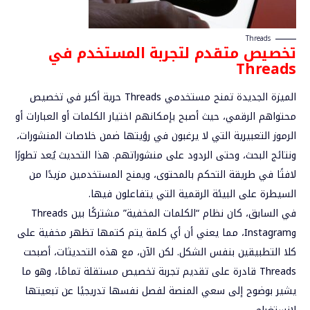
Threads
تخصيص
متقدم لتجربة المستخدم في
Threads
الميزة الجديدة تمنح مستخدمي Threads
حرية أكبر في تخصيص
محتواهم الرقمي
، حيث أصبح بإمكانهم اختيار الكلمات أو العبارات أو
الرموز التعبيرية التي لا يرغبون في رؤيتها ضمن
خلاصات المنشورات،
ونتائج البحث، وحتى الردود على منشوراتهم
. هذا التحديث يُعد تطورًا
لافتًا في طريقة التحكم بالمحتوى، ويمنح المستخدمين مزيدًا من
السيطرة على البيئة الرقمية التي يتفاعلون فيها.
في السابق، كان نظام “الكلمات المخفية” مشتركًا بين Threads
وInstagram، مما يعني أن أي كلمة يتم كتمها تظهر مخفية على
كلا التطبيقين بنفس الشكل. لكن الآن، مع هذه التحديثات، أصبحت
Threads قادرة على تقديم
تجربة تخصيص مستقلة تمامًا
، وهو ما
يشير بوضوح إلى سعي المنصة لفصل نفسها تدريجيًا عن تبعيتها