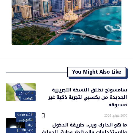
You Might Also Like
سامسونج تطلق النسخة التجريبية
التكنولوجيا
الجديدة من بكسبي لتجربة ذكية غير
هواتف
مسبوقة
الأكثر قراءة
20 فبراير، 2026
التكنولوجيا
ما هو الدارك ويب.. طريقة الدخول
تريند
جديد الأخبار|
والاستخدامات والمخاطر وطرق الحماية