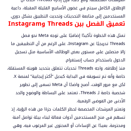
الإطلاق الكامل سيتم في غضون الأسابيع القليلة المقبلة
، داعية
المستخدمين إلى متابعة التحديثات وتحديث التطبيق بشكل دوري.
تعميق
الفصل بين Threads وInstagram
تمثل هذه الخطوة
تأكيدًا إضافيًا على توجه Meta نحو فصل
Threads تدريجيًا عن Instagram
، على الرغم من أن التطبيقين ما
زالا متصلين على مستوى بعض الوظائف الأساسية مثل تسجيل
الدخول باستخدام حساب إنستغرام.
منذ إطلاقه، واجه Threads تحديات تتعلق بتحديد هويته المستقلة،
خاصة وأنه تم تسويقه في البداية كبديل “أكثر إيجابية” لمنصة X.
لكن مع مرور الوقت، أصبح واضحًا أن Meta تسعى إلى
تطوير
شخصية خاصة لـ Threads
، تعتمد على البساطة والوضوح والحد
الأدنى من الفوضى الرقمية.
وتعتبر المرشحات المخصصة لحظر الكلمات جزءًا من هذه الرؤية، إذ
تسهم في
منح المستخدمين أدوات فعالة لبناء بيئة تواصل آمنة
ومحترمة
، بعيدًا عن الإساءات أو المحتوى غير المرغوب فيه، وهي