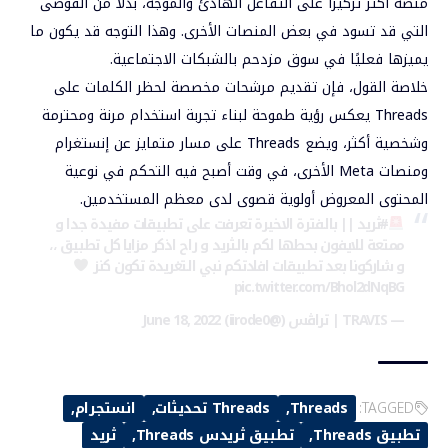
منصة أكثر تركيزًا على التفاعل الهادئ والموجّه
، بدلًا من الفوضى
التي قد تسود في بعض المنصات الأخرى. وهذا التوجه قد يكون ما
يميزها فعليًا في سوق مزدحم بالشبكات الاجتماعية.
خلاصة القول، فإن تقديم مرشحات مخصصة لحظر الكلمات على
Threads يعكس
رؤية طموحة لبناء تجربة استخدام مرنة ومحترمة
وشخصية أكثر
، ويضع Threads على مسار متمايز عن إنستغرام
ومنصات Meta الأخرى، في وقت أصبح فيه التحكم في نوعية
المحتوى المعروض أولوية قصوى لدى معظم المستخدمين.
#ثريد
|| بالفترة الاخيرة تعرفت على تطبيقات مفيدة جدا و
ممتعة للايفون بحطها لكم بالثريد و راح اذكر مزايا كل تطبيق ،،
و شاركونا بعد تطبيقات افادتكم نبي التغريدة تكون كنز
pic.twitter.com/Bhol2dNqBG
— TRAVIS | تراڤس (@iirode0)
June 18, 2022
TAGGED:
Threads
Threads تحديثات
انستجرام
تطبيق Threads
تطبيق ثريدس Threads
ثريد