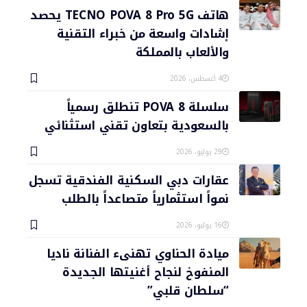
هاتف TECNO POVA 8 Pro 5G يحصد
إشادات واسعة من خبراء التقنية
والألعاب بالمملكة
4 أغسطس، 2026
سلسلة POVA 8 تنطلق رسمياً
بالسعودية بتعاون تقني استثنائي
29 يوليو، 2026
عقارات دبي السكنية الفندقية تسجل
نمواً استثمارياً متصاعداً بالطلب
16 يوليو، 2026
ميادة الحناوي تهنىء الفنانة ناديا
المنفوخ لنجاح أغنيتها الجديدة
“سلطان قلبي”