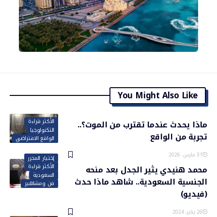
You Might Also Like
الأكثر قراءة
ماذا يحدث عندما تقترب من الموت؟..
التكنولوجيا
تجربة من الواقع
الواقع الافتراضي
31 مارس، 2026
إختيار المحرر
الأكثر قراءة
محمد هنيدي يثير الجدل بعد منحه
السعودية
الجنسية السعودية.. شاهد ماذا حدث
فن ومشاهير
(فيديو)
26 يناير، 2024