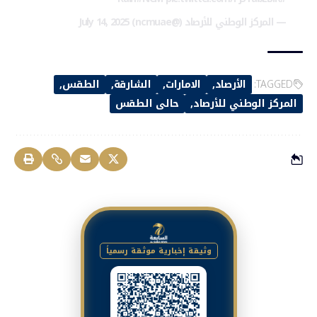
— المركز الوطني للأرصاد (@ncmuae)
July 14, 2025
TAGGED:
الأرصاد
الامارات
الشارقة
الطقس
المركز الوطني للأرصاد
حالى الطقس
وثيقة إخبارية موثقة رسمياً