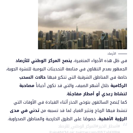
الأرصاد
في ظل هذه الأجواء المتغيرة،
ينصح المركز الوطني للأرصاد
الجمهور بعدم التهاون في متابعة التحديثات اليومية للنشرة الجوية،
خاصة في المناطق الشرقية التي تتكرر فيها
حالات السحب
الركامية
خلال أشهر الصيف، والتي قد تكون أحياناً
مصاحبة
لنشاط رعدي أو أمطار مفاجئة
.
كما يُنصح السائقون بتوخي الحذر أثناء القيادة في الأوقات التي
تنشط فيها الرياح وتثير الغبار، لما قد تسببه من
تدني في مدى
الرؤية الأفقية
، خصوصًا على الطرق الخارجية والمناطق الصحراوية.
#أمطار_الخير#المركز_الوطني_للأرصاد
pic.twitter.com/Pj5TabEBlR
#Rain#NCM