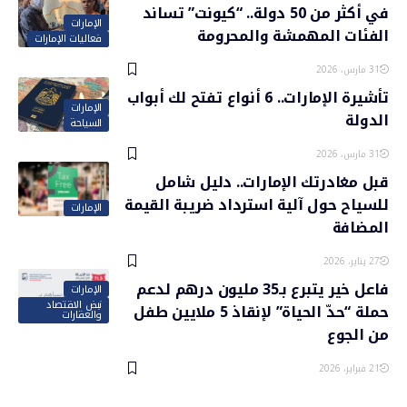
في أكثر من 50 دولة.. “كيونت” تساند
الإمارات
الفئات المهمشة والمحرومة
فعاليات الإمارات
31 مارس، 2026
تأشيرة الإمارات.. 6 أنواع تفتح لك أبواب
الإمارات
الدولة
السياحة
31 مارس، 2026
قبل مغادرتك الإمارات.. دليل شامل
للسياح حول آلية استرداد ضريبة القيمة
الإمارات
المضافة
27 يناير، 2026
فاعل خير يتبرع بـ35 مليون درهم لدعم
الإمارات
نبض الاقتصاد
حملة “حدّ الحياة” لإنقاذ 5 ملايين طفل
والعقارات
من الجوع
21 فبراير، 2026