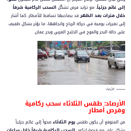
إلى غائم جزئياً
، مع تزايد فرص تشكّل
السحب الركامية شرقاً
خلال فترات بعد الظهر
قد يصاحبها تساقط للأمطار. كما أشار
إلى تغيرات يومية في حركة الرياح واتجاهها، ما يؤثر بشكل طفيف
على حالة البحر والموج في الخليج العربي وبحر عمان.
الأرصاد
الأرصاد:
طقس الثلاثاء سحب ركامية
وفرص أمطار
من المتوقع أن يكون طقس
يوم الثلاثاء
صحواً إلى غائم جزئياً
بشكل عام، مع فرصة لتكون
السحب الركامية شرقاً خلال ساعات