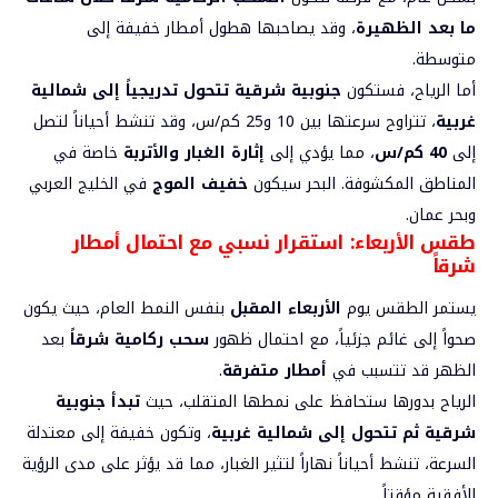
ما بعد الظهيرة
، وقد يصاحبها هطول أمطار خفيفة إلى
متوسطة.
أما الرياح، فستكون
جنوبية شرقية تتحول تدريجياً إلى شمالية
غربية
، تتراوح سرعتها بين 10 و25 كم/س، وقد تنشط أحياناً لتصل
إلى
40 كم/س
، مما يؤدي إلى
إثارة الغبار والأتربة
خاصة في
المناطق المكشوفة. البحر سيكون
خفيف الموج
في الخليج العربي
وبحر عمان.
طقس الأربعاء: استقرار نسبي مع احتمال أمطار
شرقاً
يستمر الطقس يوم
الأربعاء المقبل
بنفس النمط العام، حيث يكون
صحواً إلى غائم جزئياً، مع احتمال ظهور
سحب ركامية شرقاً
بعد
الظهر قد تتسبب في
أمطار متفرقة
.
الرياح بدورها ستحافظ على نمطها المتقلب، حيث
تبدأ جنوبية
شرقية ثم تتحول إلى شمالية غربية
، وتكون خفيفة إلى معتدلة
السرعة، تنشط أحياناً نهاراً لتثير الغبار، مما قد يؤثر على مدى الرؤية
الأفقية مؤقتاً.