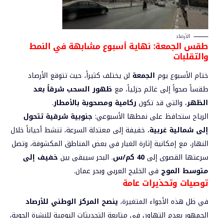
الأرصاد
طقس الجمعة: ن
هاية أسبوع مشابهة في النمط
والتقلبات
ختام الأسبوع يوم
الجمعة
لن يختلف كثيراً، حيث تتوقع الأرصاد
طقساً صحواً إلى غائم جزئياً، مع
ظهور السحب شرقاً بعد
الظهر
، والتي قد تكون
ركامية ومصحوبة بالأمطار
.
الرياح ستحافظ على نمطها الأسبوعي:
جنوبية شرقية تتحول
إلى شمالية غربية
، خفيفة إلى معتدلة السرعة، تنشط أحياناً خلال
النهار، مع إمكانية إثارة الغبار في بعض المناطق المكشوفة، وتصل
سرعتها القصوى إلى
40 كم/س
. البحر سيبقى بين
خفيف إلى
متوسط الموج
في الخليج العربي وبحر عمان.
توصيات وتحذيرات عامة
في ظل هذه الأجواء المتغيرة،
ينصح المركز الوطني للأرصاد
الجمهور بعدم التهاون في متابعة التحديثات اليومية للنشرة الجوية،