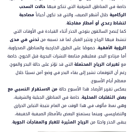
خاصة في المناطق الشرقية التي تتكرر فيها
حالات السحب
الركامية
خلال أشهر الصيف، والتي قد تكون أحياناً
مصاحبة
لنشاط رعدي أو أمطار مفاجئة
.
كما يُنصح السائقون بتوخي الحذر أثناء القيادة في الأوقات التي
تنشط فيها الرياح وتثير الغبار، لما قد تسببه من
تدني في مدى
الرؤية الأفقية
، خصوصًا على الطرق الخارجية والمناطق الصحراوية.
أما مرتادو البحر، فعليهم متابعة النشرات البحرية قبل الخروج، خاصة
مع
تغيرات الرياح المحتملة
التي قد تؤثر على حالة البحر والموج،
رغم أن التوقعات تشير إلى بقاء البحر في وضع آمن نسبيًا خلال
معظم أيام الأسبوع.
يعكس تقرير الأرصاد هذا الأسبوع حالة
من الاستقرار النسبي مع
بعض التقلبات المحلية
، خاصة في المناطق الجبلية والشرقية،
وهي نمط مألوف في هذا الوقت من العام نتيجة التباين الحراري
والتضاريسي. وبينما يستمتع البعض بالأمطار الصيفية الخفيفة،
يبقى الحذر واجبًا من
الرياح المثيرة للغبار والمفاجآت الجوية
.