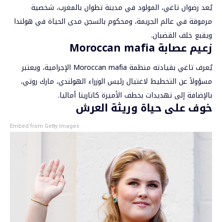
يُعد رضوان تاغي، المولود في مدينة تطوان بالمغرب، شخصية
مرموقة في عالم الجريمة، ومحكوم بالسجن مدى الحياة في هولندا
ويقبع خلف القضبان.
زعيم عصابة Moroccan mafia
يُعرف تاغي بقيادته منظمة Moroccan mafia الإجرامية، ويعتبر
مسؤولاً عن التخطيط لاغتيال رئيس الوزراء الهولندي، مارك روتي،
بالإضافة إلى تهديدات بخطف الأميرة كاتارينا أماليا.
خوف على حياة وريثة العرش
Embed from Getty Images