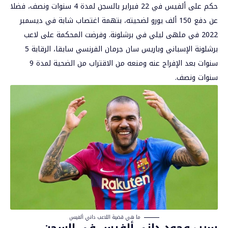
حكم على ألفيس في 22 فبراير بالسجن لمدة 4 سنوات ونصف، فضلا
عن دفع 150 ألف يورو لضحيته، بتهمة اغتصاب شابة في ديسمبر
2022 في ملهى ليلي في برشلونة. وفرضت المحكمة على لاعب
برشلونة الإسباني وباريس سان جرمان الفرنسي سابقا، الرقابة 5
سنوات بعد الإفراج عنه ومنعه من الاقتراب من الضحية لمدة 9
سنوات ونصف.
ما هي قضية اللاعب داني ألفيس
سبب وجود داني ألفيس في السجن