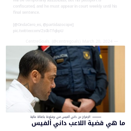
will be temporarily 𝐑𝐄𝐋𝐄𝐀𝐒𝐄𝐃, but his passport is
confiscated, and he must appear in court weekly until his
final sentence.
[
@OndaCero_es
,
@partidazocope
]
pic.twitter.com/Zs0bTfqbpU
March 20, 2024
— CentreGoals. (@centregoals)
الإفراج عن داني ألفيس في برشلونة بكفالة مالية
ما هي قضية اللاعب داني ألفيس