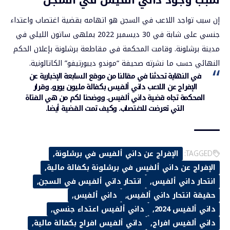
إن سبب تواجد
اللاعب
في السجن هو اتهامه بقضية اغتصاب واعتداء
جنسي على شابة في 30 ديسمبر 2022 بملهى ساتون الليلي في
مدينة برشلونة. وقامت المحكمة في مقاطعة برشلونة بإعلان الحكم
النهائي حسب ما نشرته صحيفة “موندو ديبورتيفو” الكاتالونية.
في النهاية تحدثنا في مقالنا من
موقع السابعة الإخبارية
عن
الإفراج عن اللاعب داني ألفيس بكفالة مليون يورو. وقرار
المحكمة تجاه قضية داني ألفيس. ووضحنا لكم من هي الفتاة
التي تعرضت للاغتصاب. وكيف تمت القضية أيضا.
TAGGED:
الإفراج عن داني ألفيس في برشلونة
الإفراج عن داني ألفيس في برشلونة بكفالة مالية
انتحار داني ألفيس
انتحار داني ألفيس في السجن
حقيقة انتحار داني ألفيس
داني ألفيس
داني ألفيس 2024
داني ألفيس اعتداء جنسي
داني ألفيس افراج
داني ألفيس افراج بكفالة مالية