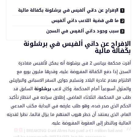
الإفراج عن داني ألفيس في برشلونة بكفالة مالية
ما هي قضية اللاعب داني ألفيس
سبب وجود داني ألفيس في السجن
الإفراج عن داني ألفيس في برشلونة
بكفالة مالية
أقرت محكمة بريانس 2 في برشلونة أنه يمكن لألفيس مغادرة
السجن إذا دفع الكفالة المفروضة عليه، وقدرها مليون يورو مع
الالتزام بعدم غادرة البلاد وتسليم جوازي السفر الاسباني والبرازيلي
والمثول أسبوعياً أمام المحكمة. وكان لاعب
برشلونة
السابق قد
طلب من المحكمة، الثلاثاء الماضي، إطلاق سراحه في انتظار تأكيد
الحكم الذي صدر ضده، وهو طلب عارضه في البداية مكتب المدعي
العام، الذي يعتقد أن خطر هروب المتهم ما يزال قائما، نظرا لقدرته
المالية وبالنظر إلى العقوبة المفروضة عليه.
| BREAKING: Dani Alves has paid a €1 million bail and