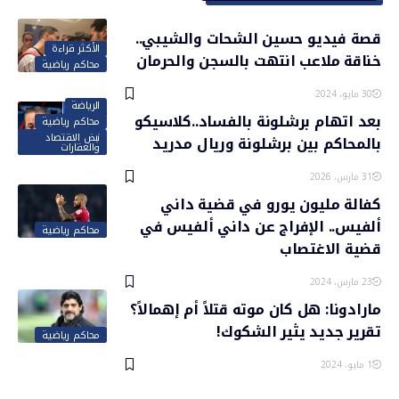
قصة فيديو حسين الشحات والشيبي..
الأكثر قراءة
خناقة ملاعب انتهت بالسجن والحرمان
محاكم رياضية
30 مايو، 2024
الرياضة
بعد اتهام برشلونة بالفساد..كلاسيكو
محاكم رياضية
نبض الاقتصاد
بالمحاكم بين برشلونة وريال مدريد
والعقارات
31 مارس، 2026
كفالة مليون يورو في قضية داني
ألفيس.. الإفراج عن داني ألفيس في
محاكم رياضية
قضية الاغتصاب
23 مارس، 2024
مارادونا: هل كان موته قتلاً أم إهمالاً؟
تقرير جديد يثير الشكوك!
محاكم رياضية
1 مايو، 2024