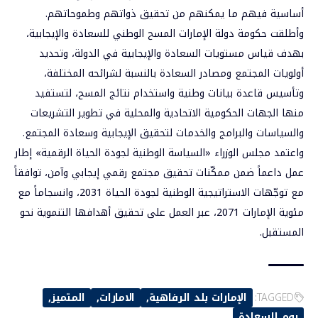
أساسية فيهم ما يمكنهم من تحقيق ذواتهم وطموحاتهم.
وأطلقت حكومة دولة الإمارات المسح الوطني للسعادة والإيجابية،
بهدف قياس مستويات السعادة والإيجابية في الدولة، وتحديد
أولويات المجتمع ومصادر السعادة بالنسبة لشرائحه المختلفة،
وتأسيس قاعدة بيانات وطنية واستخدام نتائج المسح، لتستفيد
منها الجهات الحكومية الاتحادية والمحلية في تطوير التشريعات
والسياسات والبرامج والخدمات لتحقيق الإيجابية وسعادة المجتمع.
واعتمد مجلس الوزراء «السياسة الوطنية لجودة الحياة الرقمية» إطار
عمل داعماً ضمن ممكّنات تحقيق مجتمع رقمي إيجابي وآمن، توافقاً
مع توجّهات الاستراتيجية الوطنية لجودة الحياة 2031، وانسجاماً مع
مئوية الإمارات 2071، عبر العمل على تحقيق أهدافها التنموية نحو
المستقبل.
TAGGED:
الإمارات بلد الرفاهية
الامارات
المتميز
يوم السعادة