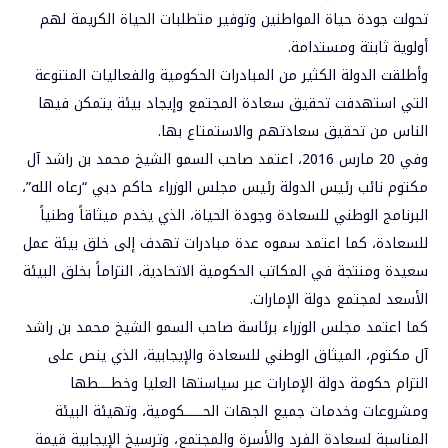
تحولت جودة حياة المواطنين وتوفير متطلبات الحياة الكريمة لهم
أولوية ثابتة ومستدامة.
وأطلقت الدولة الكثير من المبادرات الحكومية والفعاليات المتنوعة
التي استهدفت تحقيق سعادة المجتمع وإيجاد بيئة يتمكن فيها
الناس من تحقيق سعادتهم والاستمتاع بها.
وفي 20 مارس 2016، اعتمد صاحب السمو الشيخ محمد بن راشد آل
مكتوم نائب رئيس الدولة رئيس مجلس الوزراء حاكم دبي “رعاه الله”،
البرنامج الوطني للسعادة وجودة الحياة، الذي يخدم ميثاقاً وطنياً
للسعادة، كما اعتمد سموه عدة مبادرات تهدف إلى خلق بيئة عمل
سعيدة ومنتجة في المكاتب الحكومية الاتحادية، التزاماً بخلق البيئة
الأسعد لمجتمع دولة الإمارات.
كما اعتمد مجلس الوزراء برئاسة صاحب السمو الشيخ محمد بن راشد
آل مكتوم، الميثاق الوطني للسعادة والإيجابية، الذي ينص على
التزام حكومة دولة الإمارات عبر سياستها العليا وخطــــطها
ومشروعات وخدمات جميع الجهات الحــــــكومية، وتهيئة البيئة
المناسبة لسعادة الفرد والأسرة والمجتمع، وترسيخ الإيجابية قيمة