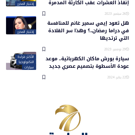
إنقاذ العشرات عقب الكارثة المدمرة
إختيار المحرر
26 سبتمبر، 2023
هل تعود إيمي سمير غانم للمنافسة
في دراما رمضان..؟ وهذا سر القلادة
إختيار المحرر
التي ترتديها
29 نوفمبر، 2023
الأكثر قراءة
سيارة بورش ماكان الكهربائية.. موعد
التكنولوجيا
عودة الأسطوة بتصميم عصري جديد
سيارات
22 يناير، 2024