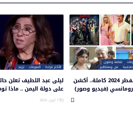
وعات
ثقافة وفنون
ت صحفية
فن ومشاهير
الأكثر قراءة
المنوعات
تريند
أفلام عيد الفطر 2024 كاملة.. أكشن
ليلى عبد اللطيف تعلن حال
ومانسي (فيديو وصور)
على دولة اليمن .. ماذا تو
17 أبريل، 2024