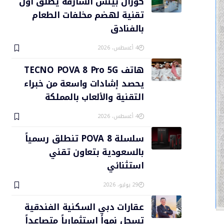
كورال بيتش الشارقة يطلق أول
تقنية لهضم مخلفات الطعام
بالفنادق
4 أغسطس، 2026
هاتف TECNO POVA 8 Pro 5G
يحصد إشادات واسعة من خبراء
التقنية والألعاب بالمملكة
4 أغسطس، 2026
سلسلة POVA 8 تنطلق رسمياً
بالسعودية بتعاون تقني
استثنائي
29 يوليو، 2026
عقارات دبي السكنية الفندقية
تسجل نمواً استثمارياً متصاعداً