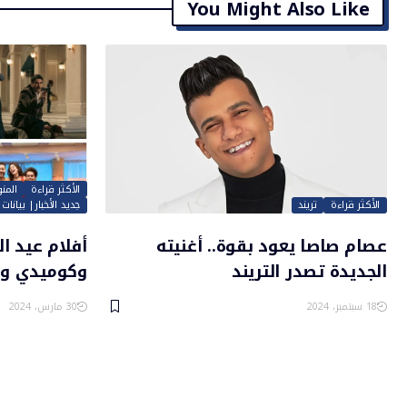
You Might Also Like
الأكثر قراءة
المن
الأكثر قراءة
تريند
جديد الأخبار| بيانا
عصام صاصا يعود بقوة.. أغنيته
الجديدة تصدر التريند
وكوميدي ور
18 سبتمبر، 2024
30 مارس، 2024