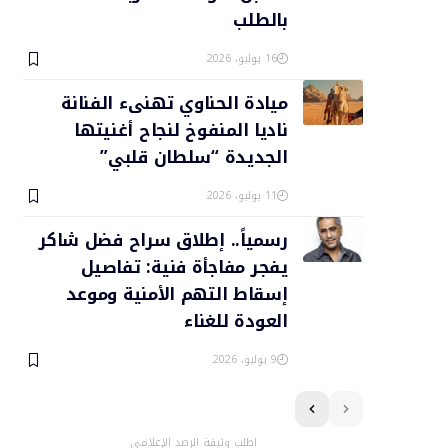
بالطلب
16 يوليو، 2026
ميادة الحناوي تهنىء الفنانة
ناديا المنفوخ لنجاح أغنيتها
الجديدة “سلطان قلبي”
11 يوليو، 2026
رسمياً.. إطلاق سراح فضل شاكر
يفجر مفاجأة فنية: تفاصيل
إسقاط التهم الأمنية وموعد
العودة للغناء
9 يوليو، 2026
اطلب وثيقة الرصد الإعلامي