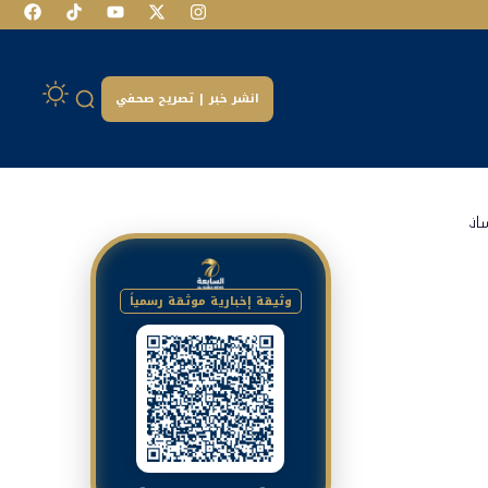
انشر خبر | تصريح صحفي
ساني
وثيقة إخبارية موثقة رسمياً