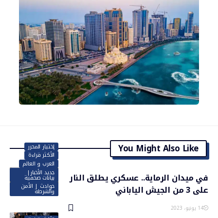
You Might Also Like
إختيار المحرر
الأكثر قراءة
العرب و العالم
جديد الأخبار|
في ميدان الرماية.. عسكري يطلق النار
بيانات صحفية
حوادث | الأمن
على 3 من الجيش الياباني
والشرطة
14 يونيو، 2023