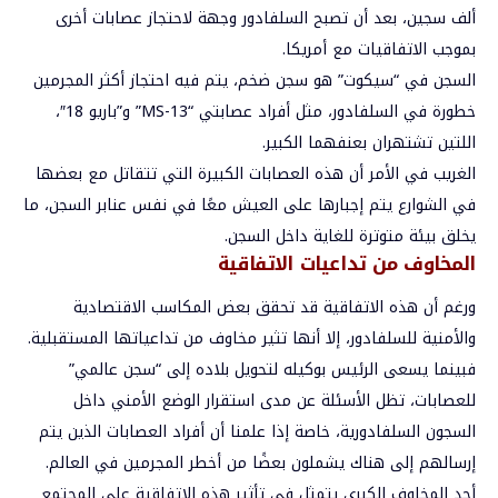
ألف سجين، بعد أن تصبح السلفادور وجهة لاحتجاز عصابات أخرى
بموجب الاتفاقيات مع أمريكا.
السجن في “سيكوت” هو سجن ضخم، يتم فيه احتجاز أكثر المجرمين
خطورة في السلفادور، مثل أفراد عصابتي “MS-13” و”باريو 18″،
اللتين تشتهران بعنفهما الكبير.
الغريب في الأمر أن هذه العصابات الكبيرة التي تتقاتل مع بعضها
في الشوارع يتم إجبارها على العيش معًا في نفس عنابر السجن، ما
يخلق بيئة متوترة للغاية داخل السجن.
المخاوف من تداعيات الاتفاقية
ورغم أن هذه الاتفاقية قد تحقق بعض المكاسب الاقتصادية
والأمنية للسلفادور، إلا أنها تثير مخاوف من تداعياتها المستقبلية.
فبينما يسعى الرئيس بوكيله لتحويل بلاده إلى “سجن عالمي”
للعصابات، تظل الأسئلة عن مدى استقرار الوضع الأمني داخل
السجون السلفادورية، خاصة إذا علمنا أن أفراد العصابات الذين يتم
إرسالهم إلى هناك يشملون بعضًا من أخطر المجرمين في العالم.
أحد المخاوف الكبرى يتمثل في تأثير هذه الاتفاقية على المجتمع