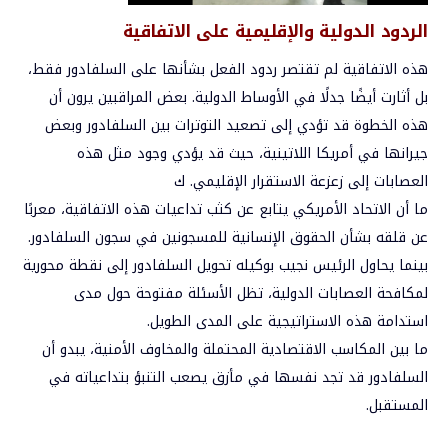
الردود الدولية والإقليمية على الاتفاقية
هذه الاتفاقية لم تقتصر ردود الفعل بشأنها على السلفادور فقط،
بل أثارت أيضًا جدلًا في الأوساط الدولية. بعض المراقبين يرون أن
هذه الخطوة قد تؤدي إلى تصعيد التوترات بين السلفادور وبعض
جيرانها في أمريكا اللاتينية، حيث قد يؤدي وجود مثل هذه
العصابات إلى زعزعة الاستقرار الإقليمي. ك
ما أن الاتحاد الأمريكي يتابع عن كثب تداعيات هذه الاتفاقية، معربًا
عن قلقه بشأن الحقوق الإنسانية للمسجونين في سجون السلفادور.
بينما يحاول الرئيس نجيب بوكيله تحويل السلفادور إلى نقطة محورية
لمكافحة العصابات الدولية، تظل الأسئلة مفتوحة حول مدى
استدامة هذه الاستراتيجية على المدى الطويل.
ما بين المكاسب الاقتصادية المحتملة والمخاوف الأمنية، يبدو أن
السلفادور قد تجد نفسها في مأزق يصعب التنبؤ بتداعياته في
المستقبل.