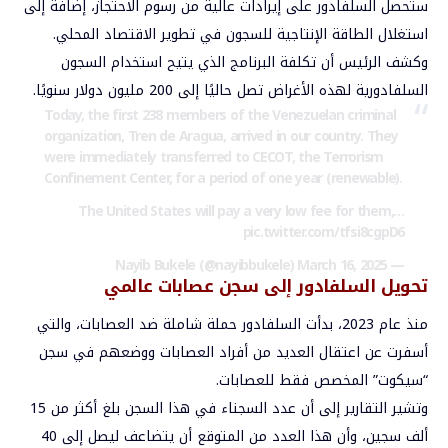
ستحصل السلفادور على إيرادات عالية من رسوم الاحتجاز، إضافة إلى
استغلال الطاقة الإنتاجية للسجون في تطوير الاقتصاد المحلي.
وكشف الرئيس أن تكلفة البرنامج الذي يتيح استخدام السجون
السلفادورية لهذه الأغراض تصل حاليًا إلى 200 مليون دولار سنويًا.
Today, the first 238 members of the Venezuelan criminal
organization, Tren de Aragua, arrived in our country. They
were immediately transferred to CECOT, the Terrorism
Confinement Center, for a period of one year (renewable).
The United States will pay a very low fee for them,…
pic.twitter.com/tfsi8cgpD6
March 16, 2025
— Nayib Bukele (@nayibbukele)
تحويل السلفادور إلى سجن عصابات عالمي
منذ عام 2023، بدأت السلفادور حملة شاملة ضد العصابات، والتي
أسفرت عن اعتقال العديد من أفراد العصابات ووضعهم في سجن
“سيكوت” المخصص فقط للعصابات.
وتشير التقارير إلى أن عدد السجناء في هذا السجن بلغ أكثر من 15
ألف سجين، وأن هذا العدد من المتوقع أن يتضاعف ليصل إلى 40