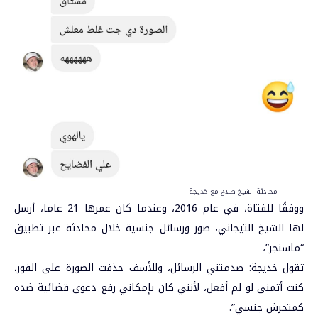
محادثة الشيخ صلاح مع خديجة
ووفقًا للفتاة، في عام 2016، وعندما كان عمرها 21 عاما، أرسل
لها الشيخ التيجاني، صور ورسائل جنسية خلال محادثة عبر تطبيق
“ماسنجر”،
تقول خديجة: صدمتني الرسائل، وللأسف حذفت الصورة على الفور،
كنت أتمنى لو لم أفعل، لأنني كان بإمكاني رفع دعوى قضائية ضده
كمتحرش جنسي”.