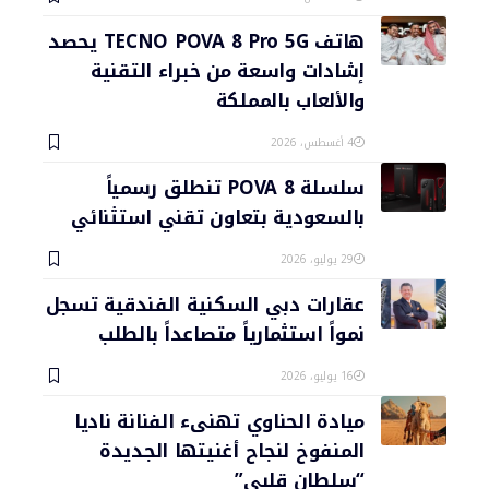
هاتف TECNO POVA 8 Pro 5G يحصد
إشادات واسعة من خبراء التقنية
والألعاب بالمملكة
4 أغسطس، 2026
سلسلة POVA 8 تنطلق رسمياً
بالسعودية بتعاون تقني استثنائي
29 يوليو، 2026
عقارات دبي السكنية الفندقية تسجل
نمواً استثمارياً متصاعداً بالطلب
16 يوليو، 2026
ميادة الحناوي تهنىء الفنانة ناديا
المنفوخ لنجاح أغنيتها الجديدة
“سلطان قلبي”