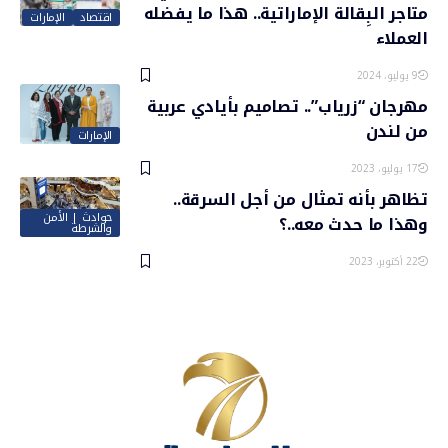
متاجر البِقالة الإماراتية.. هذا ما يفضله
اقتصاد
الإمارات
العملاء
9 يوليو، 2024
مهرجان “زرياب”.. تصاميم بأيادي عربية
من لندن
الإمارات
17 يوليو، 2023
تظاهر بأنه تمثال من أجل السرقة..
حوادث | الأمن
وهذا ما حدث معه..؟
والشرطة
22 أكتوبر، 2023