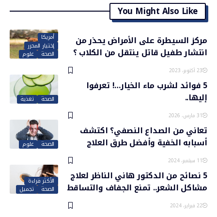
You Might Also Like
أمريكا
مركز السيطرة على الأمراض يحذر من
إختيار المحرر
انتشار طفيل قاتل ينتقل من الكلاب ؟
الصحة
علوم
23 أكتوبر، 2023
5 فوائد لشرب ماء الخيار…! تعرفوا
إليها..
الصحة
تغذية
31 مارس، 2026
تعاني من الصداع النصفي؟ اكتشف
أسبابه الخفية وأفضل طرق العلاج
الصحة
علوم
11 سبتمبر، 2024
5 نصائح من الدكتور هاني الناظر لعلاج
الأكثر قراءة
مشاكل الشعر.. تمنع الجفاف والتساقط
الصحة
تجميل
22 فبراير، 2024