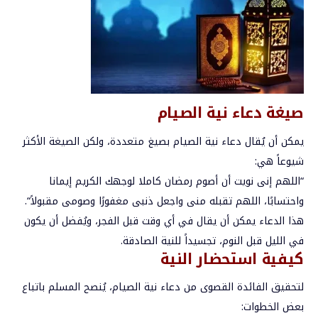
صيغة
دعاء
نية
الصيام
يمكن
أن
يُقال
دعاء
نية
الصيام
بصيغ
متعددة،
ولكن
الصيغة
الأكثر
شيوعاً
هي
:
“
اللهم
إنى
نويت
أن
أصوم
رمضان
كاملا
لوجهك
الكريم
إيمانا
واحتسابًا،
اللهم
تقبله
منى
واجعل
ذنبى
مغفورًا
وصومى
مقبولاً
“.
هذا
الدعاء
يمكن
أن
يقال
في
أي
وقت
قبل
الفجر،
ويُفضل
أن
يكون
في
الليل
قبل
النوم،
تجسيداً
للنية
الصادقة
.
كيفية
استحضار
النية
لتحقيق
الفائدة
القصوى
من
دعاء
نية
الصيام،
يُنصح
المسلم
باتباع
بعض
الخطوات
: