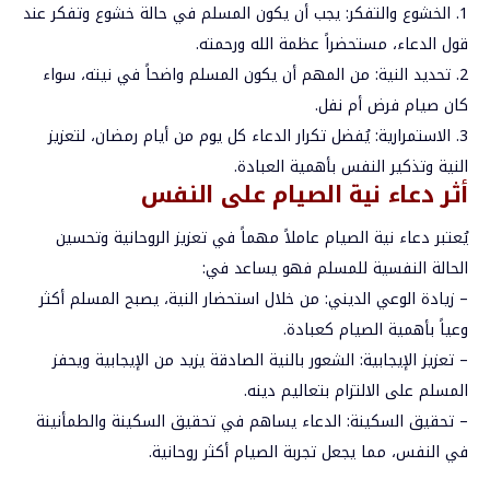
1.
الخشوع
والتفكر
:
يجب
أن
يكون
المسلم
في
حالة
خشوع
وتفكر
عند
قول
الدعاء،
مستحضراً
عظمة
الله
ورحمته
.
2.
تحديد
النية
:
من
المهم
أن
يكون
المسلم
واضحاً
في
نيته،
سواء
كان
صيام
فرض
أم
نفل
.
3.
الاستمرارية
:
يُفضل
تكرار
الدعاء
كل
يوم
من
أيام
رمضان،
لتعزيز
النية
وتذكير
النفس
بأهمية
العبادة
.
أثر
دعاء
نية
الصيام
على
النفس
يُعتبر
دعاء
نية
الصيام
عاملاً
مهماً
في
تعزيز
الروحانية
وتحسين
الحالة
النفسية
للمسلم
فهو
يساعد
في
:
–
زيادة
الوعي
الديني
:
من
خلال
استحضار
النية،
يصبح
المسلم
أكثر
وعياً
بأهمية
الصيام
كعبادة
.
–
تعزيز
الإيجابية
:
الشعور
بالنية
الصادقة
يزيد
من
الإيجابية
ويحفز
المسلم
على
الالتزام
بتعاليم
دينه
.
–
تحقيق
السكينة
:
الدعاء
يساهم
في
تحقيق
السكينة
والطمأنينة
في
النفس،
مما
يجعل
تجربة
الصيام
أكثر
روحانية
.