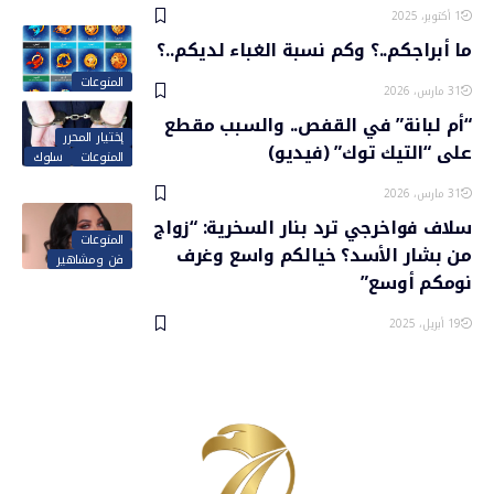
1 أكتوبر، 2025
ما أبراجكم..؟ وكم نسبة الغباء لديكم..؟
المنوعات
31 مارس، 2026
“أم لبانة” في القفص.. والسبب مقطع
إختيار المحرر
على “التيك توك” (فيديو)
المنوعات
سلوك
31 مارس، 2026
سلاف فواخرجي ترد بنار السخرية: “زواج
المنوعات
من بشار الأسد؟ خيالكم واسع وغرف
فن ومشاهير
نومكم أوسع”
19 أبريل، 2025