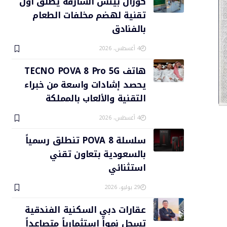
كورال بيتش الشارقة يطلق أول
تقنية لهضم مخلفات الطعام
بالفنادق
4 أغسطس، 2026
هاتف TECNO POVA 8 Pro 5G
يحصد إشادات واسعة من خبراء
التقنية والألعاب بالمملكة
4 أغسطس، 2026
سلسلة POVA 8 تنطلق رسمياً
بالسعودية بتعاون تقني
استثنائي
29 يوليو، 2026
عقارات دبي السكنية الفندقية
تسجل نمواً استثمارياً متصاعداً