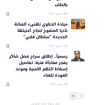
بالطلب
16 يوليو، 2026
ميادة الحناوي تهنىء الفنانة
ناديا المنفوخ لنجاح أغنيتها
الجديدة “سلطان قلبي”
11 يوليو، 2026
رسمياً.. إطلاق سراح فضل شاكر
يفجر مفاجأة فنية: تفاصيل
إسقاط التهم الأمنية وموعد
العودة للغناء
9 يوليو، 2026
اطلب وثيقة الرصد الإعلامي