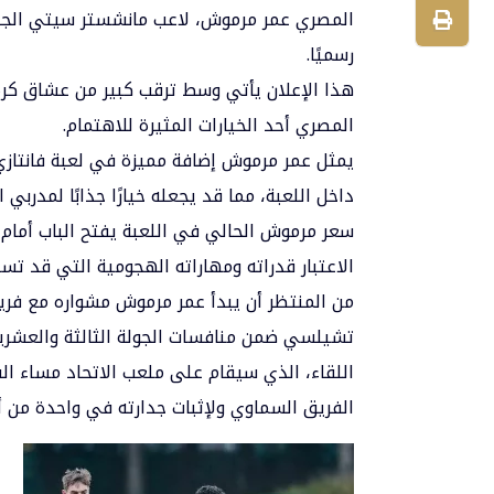
المصري
عمر مرموش
، لاعب
مانشستر سيتي
الجد
رسميًا.
هذا الإعلان يأتي وسط ترقب كبير من عشاق كرة ا
المصري أحد الخيارات المثيرة للاهتمام.
يمثل عمر مرموش إضافة مميزة في لعبة فانتازي 
داخل اللعبة، مما قد يجعله خيارًا جذابًا لمدربي ا
سعر مرموش الحالي في اللعبة يفتح الباب أمام
الاعتبار قدراته ومهاراته الهجومية التي قد 
من المنتظر أن يبدأ عمر مرموش مشواره مع فر
تشيلسي ضمن منافسات الجولة الثالثة والعشرين 
اللقاء، الذي سيقام على ملعب الاتحاد مساء ا
الفريق السماوي ولإثبات جدارته في واحدة من أبر