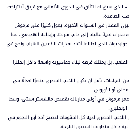
 الذي سبق له التألق في الدوري الألماني مع فريق آينتراخت
هب الصاعدة.
زي الممتاز في السنوات الأخيرة، يعول كثيرًا على مرموش
ك قدرات فنية عالية، إلى جانب سرعته وإبداعه الهجومي، مما
 جوارديولا، الذي لطالما أشاد بقدرات اللاعبين الشباب ونجح في
لملعب، بل يمتلك فرصة لبناء جماهيرية واسعة داخل إنجلترا
 من النجاحات، تأمل أن يكون اللاعب المصري عنصرًا فعالًا في
حلي أو الأوروبي.
عمر مرموش في أولى مبارياته بقميص مانشستر سيتي، وسط
لإنجليزي.
ن اللاعب المصري لديه كل المقومات ليصبح أحد أبرز النجوم في
ليه داخل منظومة السيتي الناجحة.