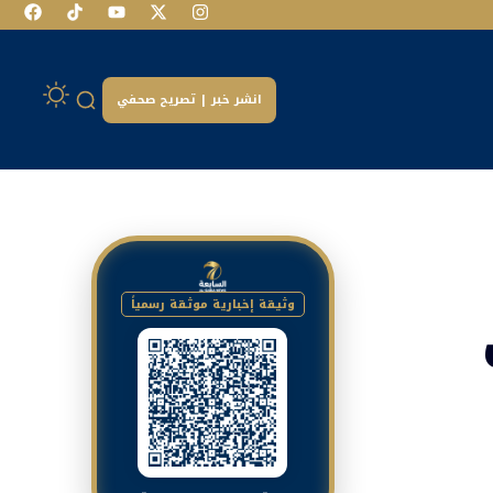
انشر خبر | تصريح صحفي
وثيقة إخبارية موثقة رسمياً