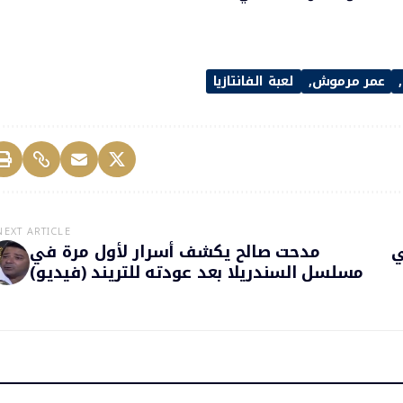
عمر مرموش
لعبة الفانتازيا
NEXT ARTICLE
ي
مدحت صالح يكشف أسرار لأول مرة في
مسلسل السندريلا بعد عودته للتريند (فيديو)