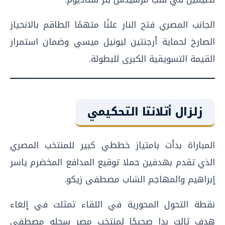
الجانب المصري فتح النار علنًا متهمًا الطاقم بالانحياز
الصارخ لحماية أرجنتين ليونيل ميسي وضمان استمرار
القيمة التسويقية الكبرى للبطولة.
زلزال أتلانتا التحكيمي
المباراة بدأت بامتياز خططي كبير للمنتخب المصري
الذي تقدم بهدفين حملا توقيع المدافع المخضرم ياسر
إبراهيم والمهاجم الشاب مصطفى زيكو.
نقطة التحول المحورية في اللقاء تمثلت في إلغاء
هدف ثالث بدا صحيحًا لمنتخب مصر سجله مصطفى