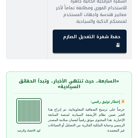
الشفرة البرمجية الحالية جاهزة
للاستخدام الفوري ومطابقة تماماً لآخر
معايير هندسة واجهات المستخدم
لمنصتكم الذكية والسيادية.
حفظ شفرة التعديل الصارم
«السابعة.. حيث تنتهي الأخبار.. وتبدأ الحقائق
السيادية»
إخطار توثيق رقمي:
حرصاً على ترسيخ الشفافية المعلوماتية، تم إدراج هذا
الخبر ضمن نظام الأرشفة السيادية لمنصة السابعة
الإخبارية. هذا المحتوى موثق رقمياً لضمان سلامة المصدر
الرسمي وحماية الملكية الفكرية من التضليل أو الصياغات
غير المعتمدة.
كود الاعتماد والرصد