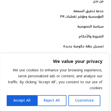
من نحن
خدمة تدقيق السمعة
المؤسسية ومؤشر تغطيات PR
سياسة الخصوصية
الشروط والأحكام
تسجيل جهة حكومية جديدة
الاعتماد الرسمي
We value your privacy
منصة إخبارية مرخصة
We use cookies to enhance your browsing experience,
serve personalized ads or content, and analyze our
انشر خبرك
traffic. By clicking "Accept All", you consent to our use of
cookies.
رقم الترخيص الاتحادي : 8793134
AR
جميع حقوق التوثيق الرقمي محفوظة لمنصة السابعة © 2026.
Accept All
Reject All
Customize