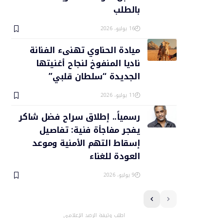
بالطلب
16 يوليو، 2026
ميادة الحناوي تهنىء الفنانة
ناديا المنفوخ لنجاح أغنيتها
الجديدة “سلطان قلبي”
11 يوليو، 2026
رسمياً.. إطلاق سراح فضل شاكر
يفجر مفاجأة فنية: تفاصيل
إسقاط التهم الأمنية وموعد
العودة للغناء
9 يوليو، 2026
اطلب وثيقة الرصد الإعلامي