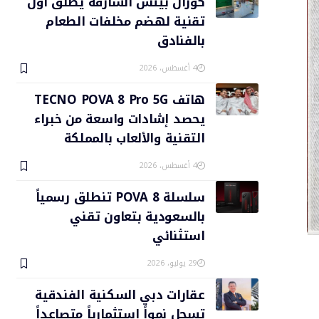
كورال بيتش الشارقة يطلق أول
تقنية لهضم مخلفات الطعام
بالفنادق
4 أغسطس، 2026
هاتف TECNO POVA 8 Pro 5G
يحصد إشادات واسعة من خبراء
التقنية والألعاب بالمملكة
4 أغسطس، 2026
سلسلة POVA 8 تنطلق رسمياً
بالسعودية بتعاون تقني
استثنائي
29 يوليو، 2026
عقارات دبي السكنية الفندقية
تسجل نمواً استثمارياً متصاعداً