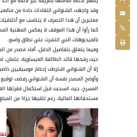
يظهر لحظة تعاملها بطريقة غير لائقة مع أحد 
وقد واجهت الشنواني انتقادات حادة من متابعي
معتبرين أن هذا التصرف لا يتناسب مع أخلاقيات 
كما رأوا أن هذا الموقف لا يعكس المهنية المط
بالفيديوهات التي انتشرت على نطاق واسع.
وفيما يتعلق بتفاصيل الحفل، أفاد مصدر من الج
حيث رشحها قائد الطائفة العيساوية، عثمان، لم
إلا أن الشنواني اشترطت إحضار موسيقيين خاصين 
وأوضح المصدر نفسه أن الشنواني رفضت توقيع ال
المسرح، حيث انسحبت قبل استكمال فقرتها الغنا
مستحقاتها المالية، رغم تلقيها جزءًا من المبل
تفا