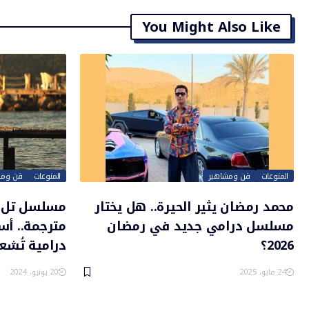
You Might Also Like
المنوعات
فن ومشاهير
المنوعات
فن ومش
محمد رمضان يثير الحيرة.. هل يختار
مسلسل درامي جديد في رمضان
مترجمة.. أ
2026؟
درامية تُشعل
24 مايو، 2025
20 يونيو، 2024