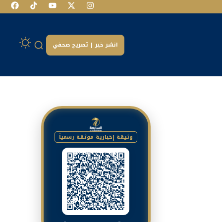
انشر خبر | تصريح صحفي
وثيقة إخبارية موثقة رسمياً