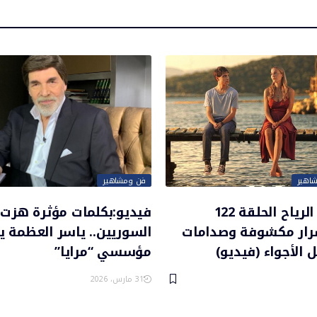
اهير
فن ومشاهير
مسلسل تل الرياح الحلقة 122
فيديو:بكلمات مؤثرة هزت 
سرار مكشوفة وصدامات
السوريين.. ياسر العظمة ي
 الأجواء (فيديو)
مؤسسي “مرايا”
31 مارس، 2026