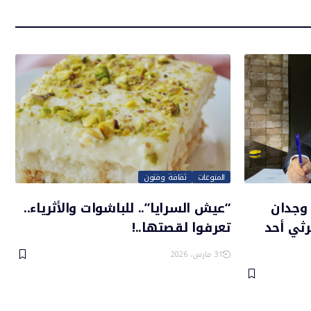
المنوعات
ثقافة وفنون
وجدان
“عيش السرايا”.. للباشوات والأثرياء..
رثي أحد
تعرفوا لقصتها..!
31 مارس، 2026