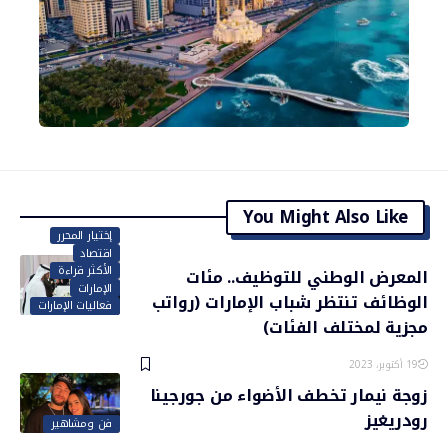
You Might Also Like
إختيار المحرر
اقتصاد
الأكثر قراءة
المعرض الوطني للتوظيف.. مئات
الإمارات
الوظائف تنتظر شباب الإمارات (رواتب
فعاليات الإمارات
مجزية لمختلف الفئات)
19 أكتوبر، 2023
زوجة نيمار تخطف الأضواء من جورجينا
رودريغيز
فن ومشاهير