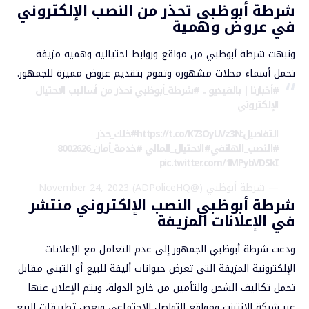
شرطة أبوظبي تحذر من النصب الإلكتروني
في عروض وهمية
ونبهت
شرطة أبوظبي
من مواقع وروابط احتيالية وهمية مزيفة
تحمل أسماء محلات مشهورة وتقوم بتقديم عروض مميزة للجمهور.
#أخبارنا
| بالفيديو ..
#شرطة_أبوظبي
تحذر من أساليب الاحتيال
الإلكتروني
التفاصيل:
https://t.co/K73OyUVz3N
#خلك_حذر
#النصب_الهاتفي
#الاحتيال_المالي
#خدمة_أمان_8002626
pic.twitter.com/1MPybVDSkI
— شرطة أبوظبي (@ADPoliceHQ)
November 24, 2023
شرطة أبوظبي النصب الإلكتروني منتشر
في الإعلانات المزيفة
ودعت شرطة أبوظبي الجمهور إلى عدم التعامل مع الإعلانات
الإلكترونية المزيفة التي تعرض حيوانات أليفة للبيع أو التبني مقابل
تحمل تكاليف الشحن والتأمين من خارج الدولة، ويتم الإعلان عنها
عبر شبكة الانترنت ومواقع التواصل الاجتماعي وبعض تطبيقات البيع