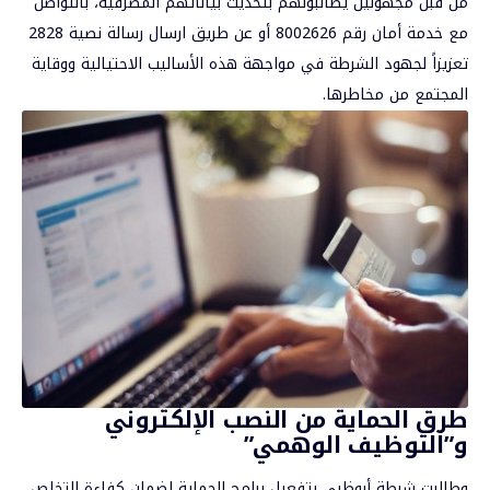
من قبل مجهولين يطالبونهم بتحديث بياناتهم المصرفية، بالتواصل
مع خدمة أمان رقم 8002626 أو عن طريق ارسال رسالة نصية 2828
تعزيزاً لجهود الشرطة في مواجهة هذه الأساليب الاحتيالية ووقاية
المجتمع من مخاطرها.
طرق الحماية من النصب الإلكتروني
و”التوظيف الوهمي”
وطالبت شرطة أبوظبي بتفعيل برامج الحماية لضمان كفاءة التخلص