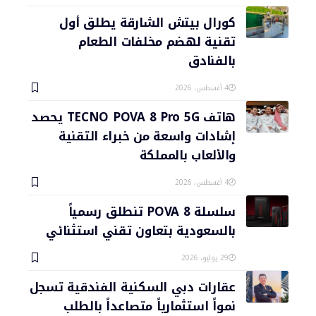
كورال بيتش الشارقة يطلق أول
تقنية لهضم مخلفات الطعام
بالفنادق
4 أغسطس، 2026
هاتف TECNO POVA 8 Pro 5G يحصد
إشادات واسعة من خبراء التقنية
والألعاب بالمملكة
4 أغسطس، 2026
سلسلة POVA 8 تنطلق رسمياً
بالسعودية بتعاون تقني استثنائي
29 يوليو، 2026
عقارات دبي السكنية الفندقية تسجل
نمواً استثمارياً متصاعداً بالطلب