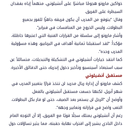
خواكين ماروتو هجومًا مباشرًا على أنشيلوتي، متهماً إياه بفقدان
السيطرة على الفريق.
وقال: “يتوقع من المدرب أن يكون فريقه جاهزًا للفوز بجميع
البطولات، وليس الخروج من المنافسات في فبراير”.
وأشار ماروتو إلى سلسلة من القرارات الفنية التي اعتبرها خاطئة،
مؤكداً: “لقد استقبلنا ثمانية أهداف في البرنابيو، وهذه مسؤولية
المدرب وحده”.
كما انتقد خيارات أنشيلوتي في التشكيلة والتبديلات، متسائلاً عن
سبب استبعاد أسينسيو وتأخير دخول إندريك حتى الدقائق الأخيرة.
مستقبل أنشيلوتي
كشف ماروتو أن إدارة ريال مدريد لن تتخذ قرارًا بتغيير المدرب في
شهر أبريل، لكنها حسمت مستقبل أنشيلوتي بالفعل.
وأوضح أن “الرجل لن يستمر بعد الصيف، حتى لو فاز بكل البطولات.
التعب واضح في قراراته وتعابير وجهه”.
رغم أن أنشيلوتي يمتلك سجلًا قويًا مع الفريق، إلا أن التوجه العام
داخل النادي يشير إلى اقتراب نهاية حقبته، مما يثير تساؤلات حول