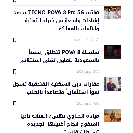
4 أغسطس، 2026
هاتف TECNO POVA 8 Pro 5G يحصد
إشادات واسعة من خبراء التقنية
والألعاب بالمملكة
4 أغسطس، 2026
سلسلة POVA 8 تنطلق رسمياً
بالسعودية بتعاون تقني استثنائي
29 يوليو، 2026
عقارات دبي السكنية الفندقية تسجل
نمواً استثمارياً متصاعداً بالطلب
16 يوليو، 2026
ميادة الحناوي تهنىء الفنانة ناديا
المنفوخ لنجاح أغنيتها الجديدة
“سلطان قلبي”