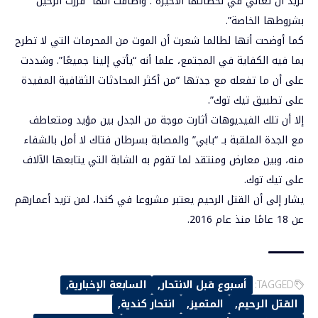
تريد أن تعاني في لحظاتها الأخيرة”. وأضافت أنها “قررت الرحيل
بشروطها الخاصة”.
كما أوضحت أنها لطالما شعرت أن الموت من المحرمات التي لا تطرح
بما فيه الكفاية في المجتمع، علما أنه “يأتي إلينا جميعًا”. وشددت
على أن ما تفعله مع جدتها “من أكثر المحادثات الثقافية المفيدة
على تطبيق تيك توك”.
إلا أن تلك الفيديوهات أثارت موجة من الجدل بين مؤيد ومتعاطف
مع الجدة الملقبة بـ “بابي” والمصابة بسرطان فتاك لا أمل بالشفاء
منه، وبين معارض ومنتقد لما تقوم به الشابة التي يتابعها الآلاف
على تيك توك.
يشار إلى أن القتل الرحيم يعتبر مشروعا في كندا، لمن تزيد أعمارهم
عن 18 عامًا منذ عام 2016.
TAGGED:
أسبوع قبل الانتحار
السابعة الإخبارية
القتل الرحيم
المتميز
انتحار كندية