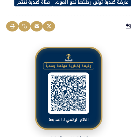
عارضة كندية توثق رحلتها نحو الموت
فتاة كندية تنتحر
وثيقة إخبارية موثقة رسمياً
الختم الرقمي لـ السابعة