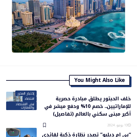
You Might Also Like
إختيار المحرر
خلف الحبتور يطلق مبادرة حصرية
اقتصاد
نبض الاقتصاد
للإماراتيين.. خصم 10% ودفع ميسّر في
والعقارات
أكبر مبنى سكني بالعالم (تفاصيل)
13 يونيو، 2024
“بي ام دبليو” تصدر نظارة ذكية لقائدي