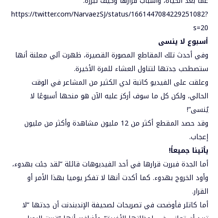
عما بعد الحياة، وأسباب قرارها وكيف تبرره.
https://twitter.com/NarvaezSJ/status/1661447084229251082?
s=20
أسبوع لا ينسى
وفي أحدث تلك المقاطع المصورة القصيرة، ظهرت آلي معلنة أنها
ستصطحب جدتها لتناول العشاء للمرة الأخيرة.
وعلقت على الفيديو كاتبة لدي الكثير من المشاعر في الوقت
الحالي، ولكن كل ما سوف أركز عليه الآن هو منحها أسبوعًا لا
يُنسى”!
وقد حصد المقطع أكثر من 12 مليون مشاهدة وأكثر من مليون
إعجاب.
يأتينا جميعاً!
أما الجدة فبررت قرارها في أحد الفيديوهات قائلة “لقد جئت بهدوء،
وأود الخروج بهدوء. كما أكدت أنها لا تفكر يوميا بهذا الأمر أو
القرار.
أما كاتلر فأوضحت في تصريحات لصحيفة الإندبندنت أن جدتها “لا