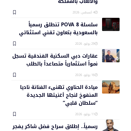
والألعاب بالمملكة
4 أغسطس، 2026
سلسلة POVA 8 تنطلق رسمياً
بالسعودية بتعاون تقني استثنائي
29 يوليو، 2026
عقارات دبي السكنية الفندقية تسجل
نمواً استثمارياً متصاعداً بالطلب
16 يوليو، 2026
ميادة الحناوي تهنىء الفنانة ناديا
المنفوخ لنجاح أغنيتها الجديدة
“سلطان قلبي”
11 يوليو، 2026
رسمياً.. إطلاق سراح فضل شاكر يفجر