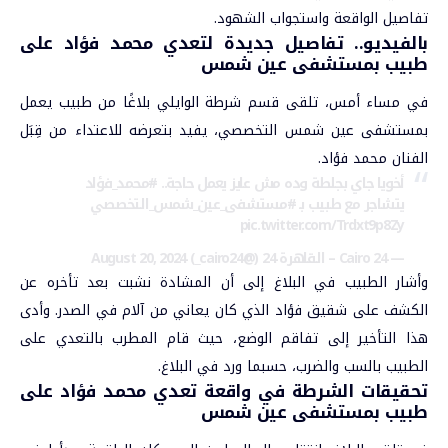
تفاصيل الواقعة واستجواب الشهود.
بالفيديو.. تفاصيل جديدة لتعدي محمد فؤاد على
طبيب بمستشفى عين شمس
في مساء أمس، تلقى قسم شرطة الوايلي بلاغًا من طبيب يعمل
بمستشفى عين شمس التخصصي، يفيد بتعرضه للاعتداء من قِبَل
الفنان
محمد فؤاد
.
أخويا جاي بجلطة وده مش عايز يعمل حاجة..
#محمد_فؤاد
يتشاجر مع طبيب بـ
#مستشفى_عين_شمس_التخصصي
pic.twitter.com/Trdxt9p8Zy
— Cairo 24 – القاهرة 24 (@cairo24_)
August 20, 2024
وأشار الطبيب في البلاغ إلى أن المشادة نشبت بعد تأخره عن
الكشف على شقيق فؤاد الذي كان يعاني من آلام في الصدر. وأدى
هذا التأخير إلى تفاقم الوضع، حيث قام المطرب بالتعدي على
الطبيب بالسب والضرب، حسبما ورد في البلاغ.
تحقيقات الشرطة في واقعة تعدي محمد فؤاد على
طبيب بمستشفى عين شمس