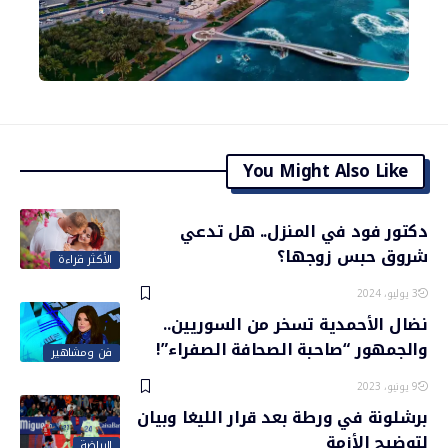
You Might Also Like
دكتور فود في المنزل.. هل تدعي
شروق حبس زوجها؟
الأكثر قراءة
3 يوليو، 2024
نضال الأحمدية تسخر من السوريين..
والجمهور “صاحبة الصحافة الصفراء”!
فن ومشاهير
9 يونيو، 2023
برشلونة في ورطة بعد قرار الليغا وبيان
لتوضيح الأزمة
الرياضة