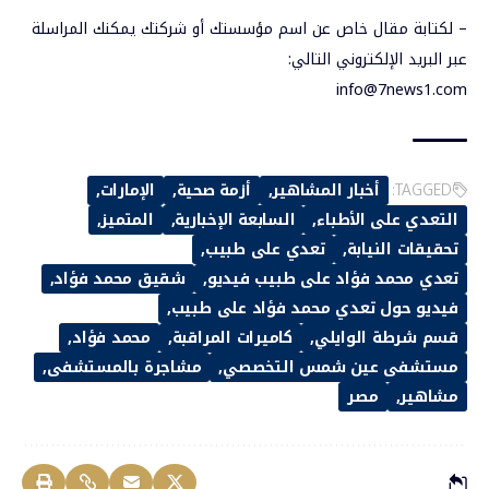
– لكتابة مقال خاص عن اسم مؤسستك أو شركتك يمكنك المراسلة
عبر البريد الإلكتروني التالي:
info@7news1.com
TAGGED:
أخبار المشاهير
أزمة صحية
الإمارات
التعدي على الأطباء
السابعة الإخبارية
المتميز
تحقيقات النيابة
تعدي على طبيب
تعدي محمد فؤاد على طبيب فيديو
شقيق محمد فؤاد
فيديو حول تعدي محمد فؤاد على طبيب
قسم شرطة الوايلي
كاميرات المراقبة
محمد فؤاد
مستشفى عين شمس التخصصي
مشاجرة بالمستشفى
مشاهير
مصر