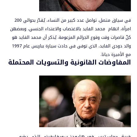
في سياق متصل، تواصل عدد كبير من النساء، يُقدّر بحوالي 200
امرأة، اتهام محمد الفايد بالاغتصاب والاعتداء الجنسي، وبعضهن
كنّ قاصرات وقت وقوع الجرائم المزعومة. يُذكر أن محمد الفايد هو
والد دودي الفايد، الذي توفي في حادث سيارة بباريس عام 1997
مع الأميرة ديانا.
المفاوضات القانونية والتسويات المحتملة
فريق «جاستيس فور هارودز سورفايفرز»، الذي يضم