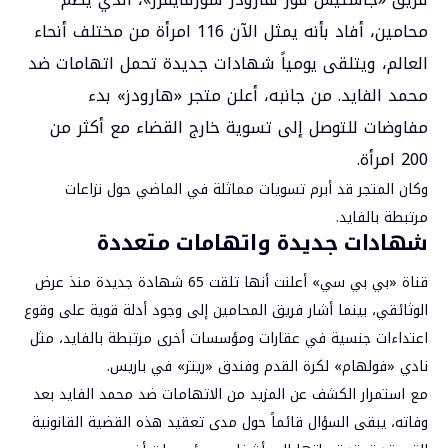
محامين، أفاد بأنه يمثل الآن 116 امرأة من مختلف أنحاء
العالم، ويتلقى يومياً شهادات جديدة تحمل اتهامات ضد
محمد الفايد. من جانبه، أعلن متجر «هارودز» بدء
مفاوضات للتوصل إلى تسوية خارج القضاء مع أكثر من
200 امرأة.
وكان المتجر قد أبرم تسويات مماثلة في الماضي حول نزاعات
مرتبطة بالفايد.
شهادات جديدة واتهامات متعددة
قناة «بي بي سي» أعلنت أنها تلقت 65 شهادة جديدة منذ عرض
الوثائقي، بينما أشار فريق المحامين إلى وجود أدلة قوية على وقوع
اعتداءات جنسية في عقارات ومؤسسات أخرى مرتبطة بالفايد، مثل
نادي «فولهام» لكرة القدم وفندق «ريتز» في باريس.
مع استمرار الكشف عن المزيد من الاتهامات ضد محمد الفايد بعد
وفاته، يبقى السؤال قائماً حول مدى تعقيد هذه القضية القانونية