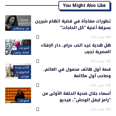
You Might Also Like
تطورات مفاجأة في قضية اتهام شيرين
بسرقة أغنية “كل الحاجات”
فن ومشاهير
10 فبراير، 2025
هل هدية عيد الحب حرام.. دار الإفتاء
المنوعات
المصرية تجيب
ثقافة وفنون
12 فبراير، 2024
الأكثر قراءة
قصة أول هاتف محمول في العالم..
التكنولوجيا
وصاحب أول مكالمة
هواتف
31 مارس، 2026
أسماء جلال ضحية الحلقة الأولى من
“رامز ليفل الوحش”.. فيديو
المنوعات
19 فبراير، 2026