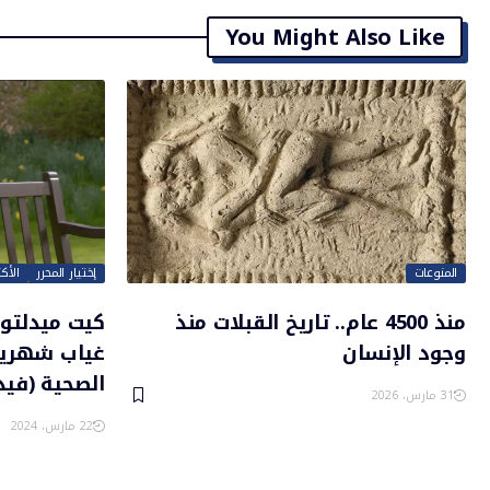
You Might Also Like
المنوعات
إختيار المحرر
الأك
منذ 4500 عام.. تاريخ القبلات منذ
كيت ميدلتو
وجود الإنسان
غياب شهرين
الصحية (فيد
31 مارس، 2026
22 مارس، 2024