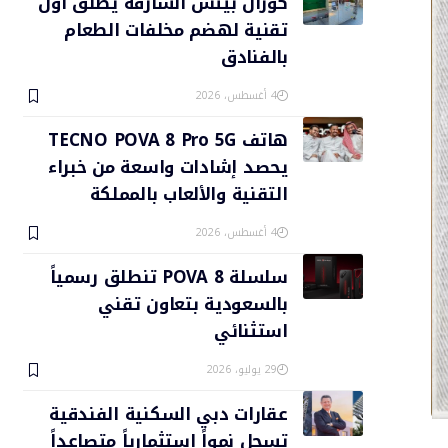
كورال بيتش الشارقة يطلق أول
تقنية لهضم مخلفات الطعام
بالفنادق
4 أغسطس، 2026
هاتف TECNO POVA 8 Pro 5G
يحصد إشادات واسعة من خبراء
التقنية والألعاب بالمملكة
4 أغسطس، 2026
سلسلة POVA 8 تنطلق رسمياً
بالسعودية بتعاون تقني
استثنائي
29 يوليو، 2026
عقارات دبي السكنية الفندقية
تسجل نمواً استثمارياً متصاعداً