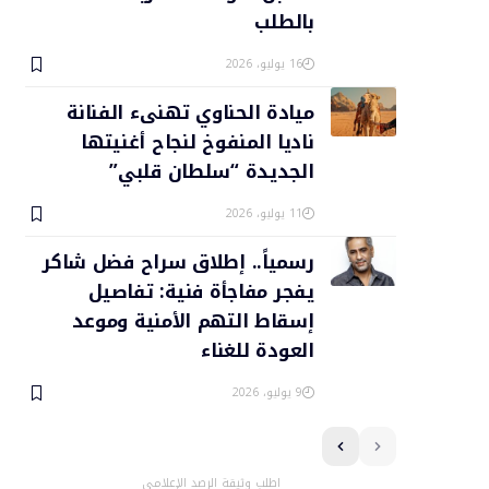
بالطلب
16 يوليو، 2026
ميادة الحناوي تهنىء الفنانة
ناديا المنفوخ لنجاح أغنيتها
الجديدة “سلطان قلبي”
11 يوليو، 2026
رسمياً.. إطلاق سراح فضل شاكر
يفجر مفاجأة فنية: تفاصيل
إسقاط التهم الأمنية وموعد
العودة للغناء
9 يوليو، 2026
اطلب وثيقة الرصد الإعلامي