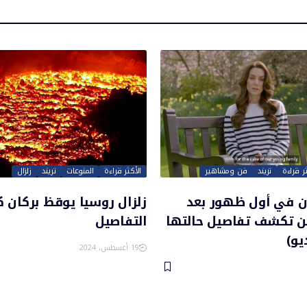
ثر قراءة
تريند
فن ومشاهير
الأكثر قراءة
المنوعات
تريند
زلزال
ن في أول ظهور بعد
زلزال روسيا يوقظ بركان ك
 تكشف تفاصيل حالتها
التفاصيل
يو)
19 أغسطس، 2024