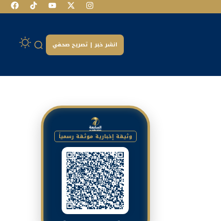
انشر خبر | تصريح صحفي
وثيقة إخبارية موثقة رسمياً