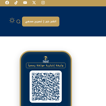
انشر خبر | تصريح صحفي
وثيقة إخبارية موثقة رسمياً