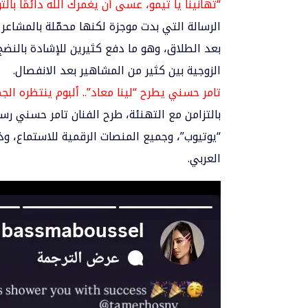
“تهانينا يا تيمو، عسى أن يغمرك الله دائمًا بالت
الرسالة التي بدت موجزة لكنها محمّلة بالمشاعر 
بعد الطلاق، وهو ما دفع كثيرين للإشادة بالنضج
الزوجية بين كثير من المشاهير بعد الانفصال.
تامر حسني يطرح “لينا معاد”.. ألبوم ينتظره الج
بالتزامن مع التهنئة، طرح الفنان تامر حسني رسم
“يوتيوب”، وجميع المنصات الرقمية للاستماع، 
العربي.