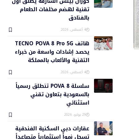
كورال بيتش الشارقة يطلق أول
تقنية لهضم مخلفات الطعام
بالفنادق
4 أغسطس، 2026
هاتف TECNO POVA 8 Pro 5G
يحصد إشادات واسعة من خبراء
التقنية والألعاب بالمملكة
4 أغسطس، 2026
سلسلة POVA 8 تنطلق رسمياً
بالسعودية بتعاون تقني
استثنائي
29 يوليو، 2026
عقارات دبي السكنية الفندقية
تسجل نمواً استثمارياً متصاعداً