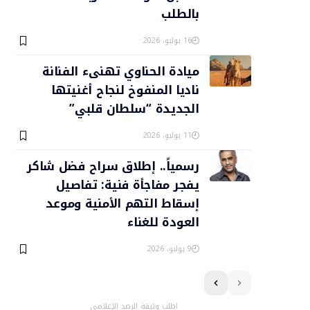
بالطلب
16 يوليو، 2026
ميادة الحناوي تهنىء الفنانة
ناديا المنفوخ لنجاح أغنيتها
الجديدة “سلطان قلبي”
11 يوليو، 2026
رسمياً.. إطلاق سراح فضل شاكر
يفجر مفاجأة فنية: تفاصيل
إسقاط التهم الأمنية وموعد
العودة للغناء
9 يوليو، 2026
اطلب وثيقة الرصد الإعلامي