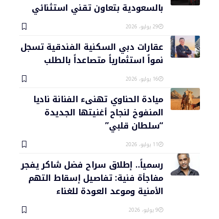
بالسعودية بتعاون تقني استثنائي
29 يوليو، 2026
عقارات دبي السكنية الفندقية تسجل
نمواً استثمارياً متصاعداً بالطلب
16 يوليو، 2026
ميادة الحناوي تهنىء الفنانة ناديا
المنفوخ لنجاح أغنيتها الجديدة
“سلطان قلبي”
11 يوليو، 2026
رسمياً.. إطلاق سراح فضل شاكر يفجر
مفاجأة فنية: تفاصيل إسقاط التهم
الأمنية وموعد العودة للغناء
9 يوليو، 2026