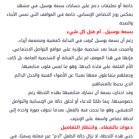
خاصة أو تعليقات دعم على حسابات بسمة بوسيل، في مشهد
يعكس روح التضامن الإنساني، خاصة في المواقف التي تمس الأبناء
والصحة.
بسمة بوسيل.. أم قبل كل شيء
رغم أن بسمة بوسيل عُرفت في البداية كمغنية ومصممة أزياء،
وأصبحت فيما بعد شخصية مؤثرة على مواقع التواصل الاجتماعي،
فإنها في هذا الموقف لم تكن الفنانة أو الشخصية العامة، بل كانت
الأم القلقة على فلذة كبدها، وهو ما لمس قلوب متابعيها،
وجعلهم يتفاعلون معها بعيدًا عن الأضواء الفنية والجدل الدائم
الذي يحيط بالمشاهير.
وقد اختارت بسمة أن تشارك متابعيها بهذه اللحظة رغم
خصوصيتها، ربما طلبًا للدعاء أو لخلق حالة من الإنسانية والتواصل
الحقيقي، وهو ما نجحت فيه بالفعل، بعدما تحولت صورة واحدة إلى
لحظة تضامن واسعة على الإنترنت.
دعوات بالشفاء.. وانتظار التفاصيل
حتى هذه اللحظة، لا تزال حالة الطفل “آدم” غير معلنة رسميًا، في