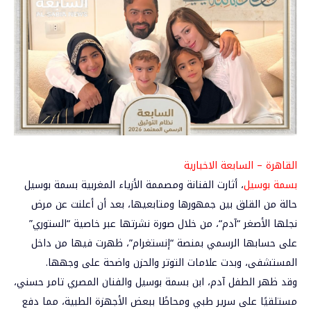
القاهرة – السابعة الاخبارية
بسمة بوسيل
، أثارت الفنانة ومصممة الأزياء المغربية
بسمة بوسيل
حالة من القلق بين جمهورها ومتابعيها، بعد أن أعلنت عن مرض
نجلها الأصغر “
آدم
“، من خلال صورة نشرتها عبر خاصية “الستوري”
على حسابها الرسمي بمنصة “إنستغرام”، ظهرت فيها من داخل
المستشفى، وبدت علامات التوتر والحزن واضحة على وجهها.
وقد ظهر الطفل آدم، ابن بسمة بوسيل والفنان المصري تامر حسني،
مستلقيًا على سرير طبي ومحاطًا ببعض الأجهزة الطبية، مما دفع