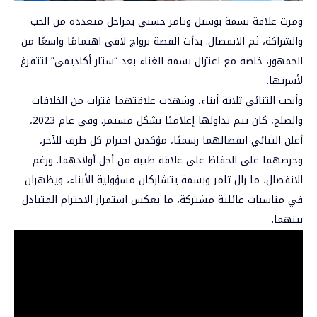
ومرت علاقة بسمة بوسيل وتامر حسني بمراحل متعددة من الحب
والشراكة، ثم الانفصال. بدأت القصة بزواج لاقى اهتمامًا واسعًا من
الجمهور، خاصة مع اعتزال بسمة الغناء بعد “ستار أكاديمي” لتتفرغ
لأسرتها.
وأنجب الثنائي ثلاثة أبناء، وشهدت علاقتهما فترات من الخلافات
والصلح، كان يتم تداولها إعلاميًا بشكل مستمر. وفي عام 2023،
أعلن الثنائي انفصالهما رسميًا، مؤكدين احترام كل طرف للآخر،
وحرصهما على الحفاظ على علاقة طيبة من أجل أولادهما. ورغم
الانفصال، ما زال تامر وبسمة يتشاركان مسؤولية الأبناء، ويظهران
في مناسبات عائلية مشتركة، ما يعكس استمرار الاحترام المتبادل
بينهما.