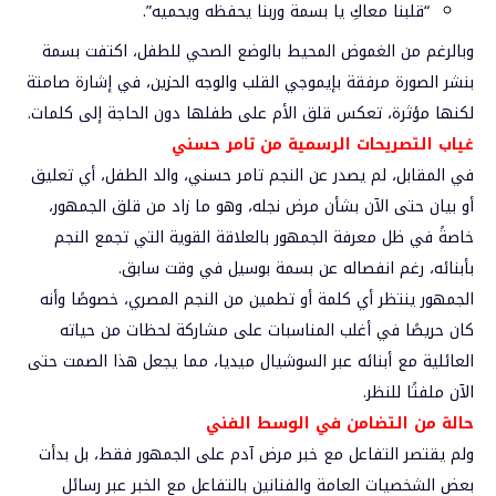
“قلبنا معاكِ يا بسمة وربنا يحفظه ويحميه”.
وبالرغم من الغموض المحيط بالوضع الصحي للطفل، اكتفت بسمة
بنشر الصورة مرفقة بإيموجي القلب والوجه الحزين، في إشارة صامتة
لكنها مؤثرة، تعكس قلق الأم على طفلها دون الحاجة إلى كلمات.
غياب التصريحات الرسمية من تامر حسني
في المقابل، لم يصدر عن النجم تامر حسني، والد الطفل، أي تعليق
أو بيان حتى الآن بشأن مرض نجله، وهو ما زاد من قلق الجمهور،
خاصةً في ظل معرفة الجمهور بالعلاقة القوية التي تجمع النجم
بأبنائه، رغم انفصاله عن بسمة بوسيل في وقت سابق.
الجمهور ينتظر أي كلمة أو تطمين من النجم المصري، خصوصًا وأنه
كان حريصًا في أغلب المناسبات على مشاركة لحظات من حياته
العائلية مع أبنائه عبر السوشيال ميديا، مما يجعل هذا الصمت حتى
الآن ملفتًا للنظر.
حالة من التضامن في الوسط الفني
ولم يقتصر التفاعل مع خبر مرض آدم على الجمهور فقط، بل بدأت
بعض الشخصيات العامة والفنانين بالتفاعل مع الخبر عبر رسائل