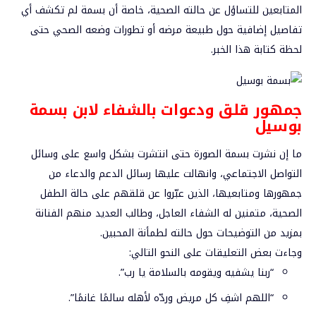
المتابعين للتساؤل عن حالته الصحية، خاصة أن بسمة لم تكشف أي
تفاصيل إضافية حول طبيعة مرضه أو تطورات وضعه الصحي حتى
لحظة كتابة هذا الخبر.
جمهور قلق ودعوات بالشفاء لابن بسمة
بوسيل
ما إن نشرت بسمة الصورة حتى انتشرت بشكل واسع على وسائل
التواصل الاجتماعي، وانهالت عليها رسائل الدعم والدعاء من
جمهورها ومتابعيها، الذين عبّروا عن قلقهم على حالة الطفل
الصحية، متمنين له الشفاء العاجل، وطالب العديد منهم الفنانة
بمزيد من التوضيحات حول حالته لطمأنة المحبين.
وجاءت بعض التعليقات على النحو التالي:
“ربنا يشفيه ويقومه بالسلامة يا رب”.
“اللهم اشفِ كل مريض وردّه لأهله سالمًا غانمًا”.