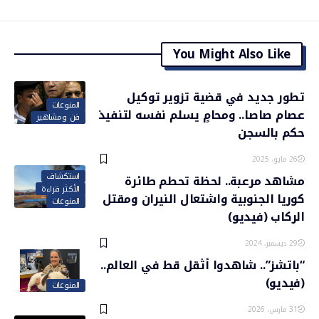
You Might Also Like
تطور جديد في قضية تزوير توكيل
المنوعات
عصام صاصا.. ومحامٍ يسلم نفسه لتنفيذ
فن ومشاهير
حكم بالسجن
26 مايو، 2025
استكشاف
مشاهد مرعبة.. لحظة تحطم طائرة
الأكثر قراءة
كوريا الجنوبية واشتعال النيران ومقتل
المنوعات
الركاب (فيديو)
29 ديسمبر، 2024
“باتشز”.. شاهدوا أثقل قط في العالم..
(فيديو)
المنوعات
31 مارس، 2026