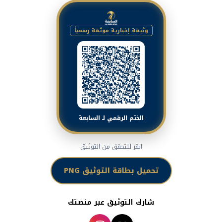
وثيقة إخبارية موثقة رسمياً
الختم الرقمي لـ السابعة
انقر للتحقق من التوثيق
تحميل بطاقة التوثيق PNG
شارك التوثيق عبر منصتك