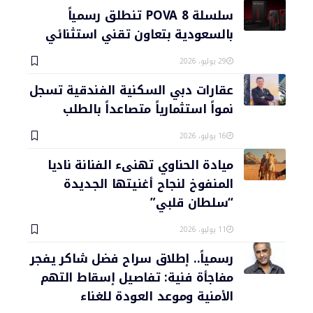
سلسلة POVA 8 تنطلق رسمياً
بالسعودية بتعاون تقني استثنائي
29 يوليو، 2026
عقارات دبي السكنية الفندقية تسجل
نمواً استثمارياً متصاعداً بالطلب
16 يوليو، 2026
ميادة الحناوي تهنىء الفنانة ناديا
المنفوخ لنجاح أغنيتها الجديدة
“سلطان قلبي”
11 يوليو، 2026
رسمياً.. إطلاق سراح فضل شاكر يفجر
مفاجأة فنية: تفاصيل إسقاط التهم
الأمنية وموعد العودة للغناء