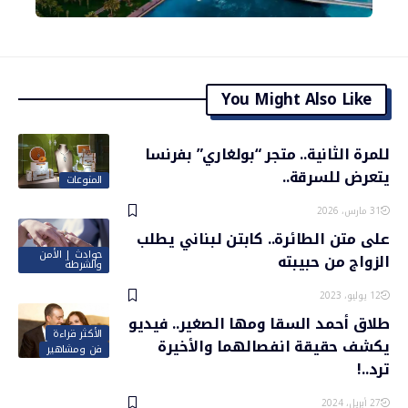
You Might Also Like
للمرة الثانية.. متجر “بولغاري” بفرنسا
يتعرض للسرقة..
المنوعات
31 مارس، 2026
على متن الطائرة.. كابتن لبناني يطلب
حوادث | الأمن
الزواج من حبيبته
والشرطة
12 يوليو، 2023
طلاق أحمد السقا ومها الصغير.. فيديو
الأكثر قراءة
يكشف حقيقة انفصالهما والأخيرة
فن ومشاهير
ترد..!
27 أبريل، 2024