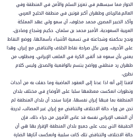
الحوار مما سيسهم في تعزيز السلم والأمن في المنطقة وفي
العالم،فالرياض وطهران أكبر قوتين في منطقة الخليج العربي.
وأكد الخبير المصري محمد مخلوف، أن سمو ولي عهد المملكة
العربية السعودية، الأمير محمد بن سلمان، حكيم وشجاع وصادق،
ونجح بحكمته وشجاعته في تسمية الأشياء بأسمائها، ووضع النقاط
على الأحرف، وبين بکل صراحة نقاط الخلاف والتناقض مع إيران، وهذا
يعني بأن سموه قد ألقى الكرة في الملعب الإيراني، ومطلوب من
طهران رد منطقي وواضح يتسم بالواقعية والصدق وليس کلام
نظري،
لافتا إلى أنه اذا عدنا إلى العقود الماضية وما حفلت به من أحداث
وتطورات انعکست معظمها سلبا على الأوضاع في مختلف بلدان
المنطقة بما فيها إيران نفسها، فإننا سنجد أن بلدان المنطقة لم
تجن من وراء حالة الاختلاف والتناقض مع إيران غير المصائب، لدرجة
أن الشعب الإيراني نفسه قد عانى الأمرين من جراء ذلك، فإن
الحقيقة التي يجب على جميع بلدان المنطقة الإقرار بها هي أن
حالة الاختلاف والتناقض تلك کانت سلبية وانعكست آثارها الضارة