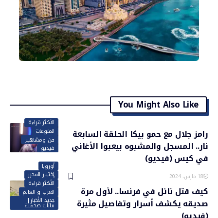
You Might Also Like
الأكثر قراءة
المنوعات
رامز جلال مع حمو بيكا الحلقة السابعة
فن ومشاهير
نار.. المسجل والمشبوه بيعبوا الأغاني
فيديو
في كيس (فيديو)
أوروبا
إختيار المحرر
18 مارس، 2024
الأكثر قراءة
كيف قتل نائل في فرنسا.. لأول مرة
العرب و العالم
جديد الأخبار|
صديقه يكشف أسرار وتفاصيل مثيرة
بيانات صحفية
(فيديو)