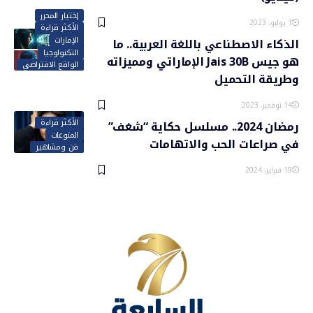
إختيار المحرر
1 يوليو، 2023
الأكثر قراءة
الإمارات
الذكاء الاصطناعي باللغة العربية.. ما
التكنولوجيا
هو جيس Jais 30B الإماراتي ومميزاته
الواقع الافتراضي
وطريقة التحميل
14 نوفمبر، 2023
الأكثر قراءة
رمضان 2024.. مسلسل حكاية “شغف”
المنوعات
في صراعات الحب والاتهامات
فن ومشاهير
19 فبراير، 2024