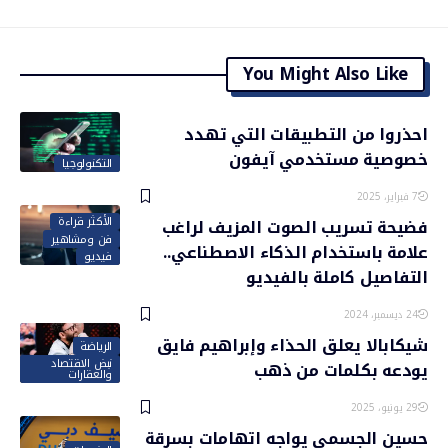
You Might Also Like
احذروا من التطبيقات التي تهدد
خصوصية مستخدمي آيفون
التكنولوجيا
7 فبراير، 2025
الأكثر قراءة
فضيحة تسريب الصوت المزيف لراغب
فن ومشاهير
علامة باستخدام الذكاء الاصطناعي..
فيديو
التفاصيل كاملة بالفيديو
24 ديسمبر، 2024
شيكابالا يعلق الحذاء وإبراهيم فايق
الرياضة
نبض الاقتصاد
يودعه بكلمات من ذهب
والعقارات
29 يونيو، 2025
حسين الجسمي يواجه اتهامات بسرقة