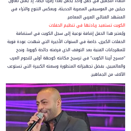
التقاء النجمين في حفل واحد يحمل بُعدًا رمزيًا أيضًا، إذ يمثل تعاون
جيلين من الموسيقى المصرية الحديثة، ويعكس التنوع والثراء في
المشهد الغنائي العربي المعاصر.
الكويت تستعيد ريادتها في تنظيم الحفلات
ويُعتبر هذا الحفل إضافة نوعية إلى سجل الكويت في استضافة
الحفلات الكبرى، خاصة في السنوات الأخيرة التي شهدت عودة قوية
للمهرجانات الفنية بعد التوقف الذي فرضته جائحة كورونا. ونجح
“مسرح أرينا الكويت” في ترسيخ مكانته كوجهة أولى للنجوم العرب
والعالميين، بفضل تجهيزاته المتطورة وسعته الكبيرة التي تستوعب
الآلاف من الجماهير.