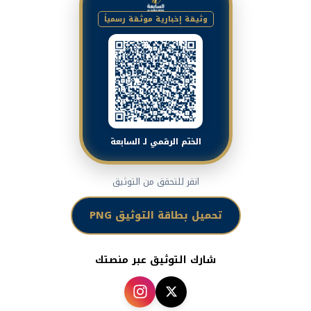
وثيقة إخبارية موثقة رسمياً
الختم الرقمي لـ السابعة
انقر للتحقق من التوثيق
تحميل بطاقة التوثيق PNG
شارك التوثيق عبر منصتك