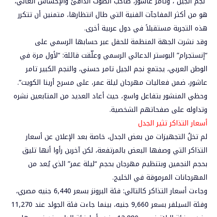
“نجم الجيل”، وتامر عاشور، صاحب الصوت الدافئ والإحساس العالي،
هو من أكثر المفاجآت الفنية التي طال انتظارها، متمنين أن تتكرر
هذه التجربة مستقبلاً في دول عربية أخرى.
وقد نشرت الجهة المنظمة للحفل عبر حسابها الرسمي على
“إنستجرام” البوستر الدعائي الرسمي وعلّقت قائلة: “لأول مرة في
الوطن العربي، يجتمع نجم الجيل تامر حسني، والنجم الكبير تامر
عاشور، ضمن فعاليات مهرجان ليلة عمر، على مسرح أرينا الكويت”.
وحظي المنشور بتفاعل واسع، حيث أعاد العديد من المتابعين نشره
وتداوله على صفحاتهم الشخصية.
أسعار التذاكر تثير الجدل
لم تخلُ التجهيزات من بعض الجدل، خاصة بعد الإعلان عن أسعار
التذاكر التي وصفها البعض بالمرتفعة، لكن آخرين رأوا أنها تليق
بحجم النجمين وبتنظيم مهرجان بحجم “ليلة عمر” الذي يُعد من
المهرجانات المرموقة في الخليج.
وجاءت أسعار التذاكر كالتالي: فئة البرونز بسعر 6,440 جنيه مصري،
وفئة السيلفر بسعر 9,660 جنيه، بينما جاءت فئة الجولد عند 11,270