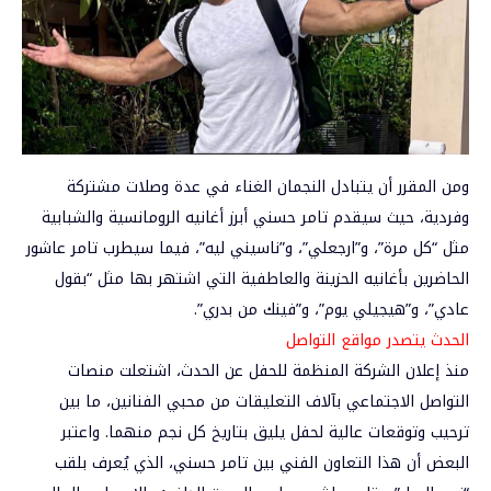
ومن المقرر أن يتبادل النجمان الغناء في عدة وصلات مشتركة
وفردية، حيث سيقدم تامر حسني أبرز أغانيه الرومانسية والشبابية
مثل “كل مرة”، و”ارجعلي”، و”ناسيني ليه”، فيما سيطرب تامر عاشور
الحاضرين بأغانيه الحزينة والعاطفية التي اشتهر بها مثل “بقول
عادي”، و”هيجيلي يوم”، و”فينك من بدري”.
الحدث يتصدر مواقع التواصل
منذ إعلان الشركة المنظمة للحفل عن الحدث، اشتعلت منصات
التواصل الاجتماعي بآلاف التعليقات من محبي الفنانين، ما بين
ترحيب وتوقعات عالية لحفل يليق بتاريخ كل نجم منهما. واعتبر
البعض أن هذا التعاون الفني بين تامر حسني، الذي يُعرف بلقب