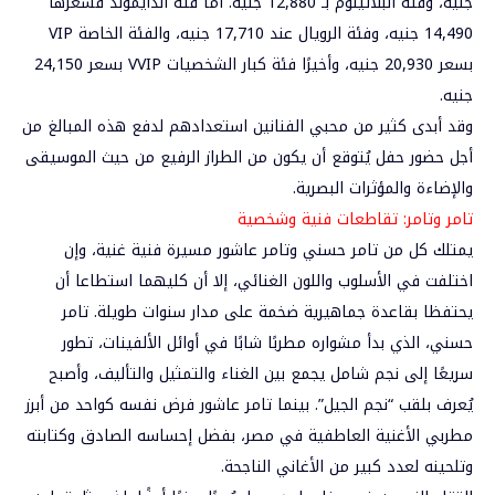
جنيه، وفئة البلاتينوم بـ 12,880 جنيه. أما فئة الدايموند فسعرها
14,490 جنيه، وفئة الرويال عند 17,710 جنيه، والفئة الخاصة VIP
بسعر 20,930 جنيه، وأخيرًا فئة كبار الشخصيات VVIP بسعر 24,150
جنيه.
وقد أبدى كثير من محبي الفنانين استعدادهم لدفع هذه المبالغ من
أجل حضور حفل يُتوقع أن يكون من الطراز الرفيع من حيث الموسيقى
والإضاءة والمؤثرات البصرية.
تامر وتامر: تقاطعات فنية وشخصية
يمتلك كل من تامر حسني وتامر عاشور مسيرة فنية غنية، وإن
اختلفت في الأسلوب واللون الغنائي، إلا أن كليهما استطاعا أن
يحتفظا بقاعدة جماهيرية ضخمة على مدار سنوات طويلة. تامر
حسني، الذي بدأ مشواره مطربًا شابًا في أوائل الألفينات، تطور
سريعًا إلى نجم شامل يجمع بين الغناء والتمثيل والتأليف، وأصبح
يُعرف بلقب “نجم الجيل”. بينما تامر عاشور فرض نفسه كواحد من أبرز
مطربي الأغنية العاطفية في مصر، بفضل إحساسه الصادق وكتابته
وتلحينه لعدد كبير من الأغاني الناجحة.