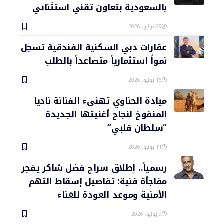
بالسعودية بتعاون تقني استثنائي
29 يوليو، 2026
عقارات دبي السكنية الفندقية تسجل
نمواً استثمارياً متصاعداً بالطلب
16 يوليو، 2026
ميادة الحناوي تهنىء الفنانة ناديا
المنفوخ لنجاح أغنيتها الجديدة
“سلطان قلبي”
11 يوليو، 2026
رسمياً.. إطلاق سراح فضل شاكر يفجر
مفاجأة فنية: تفاصيل إسقاط التهم
الأمنية وموعد العودة للغناء
9 يوليو، 2026