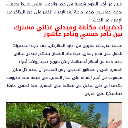
اثنين من أكثر النجوم شعبية في مصر والوطن العربي، وسط توقعات
بحضور جماهيري ضخم، خاصة بعد الإقبال الكبير على حجز التذاكر منذ
الإعلان عن الحدث.
تحضيرات مكثفة وميدلي غنائي مشترك
بين تامر خسني وتامر عاشور
بحسب تصريحات مقربين من إدارة المهرجان، فقد جرت التحضيرات
للحفل على قدم وساق، حيث قام النجمان بتجهيز ميدلي غنائي
يضم باقة من أشهر أغانيهما، ولكن بتوزيع جديد يواكب أجواء
المسرح الحي والجمهور الخليجي. ومن المنتظر أن يقدم كل فنان
مجموعة من أنجح أعماله على مدار السنين، في صيغة فنية مدروسة
تهدف إلى خلق تفاعل حي بينهما على المسرح، مما يُضفي طابعًا
ديناميكيًا على العرض.