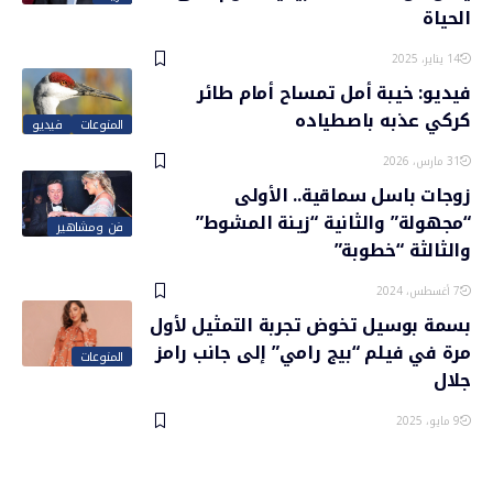
الحياة
14 يناير، 2025
فيديو: خيبة أمل تمساح أمام طائر
كركي عذبه باصطياده
المنوعات
فيديو
31 مارس، 2026
زوجات باسل سماقية.. الأولى
“مجهولة” والثانية “زينة المشوط”
فن ومشاهير
والثالثة “خطوبة”
7 أغسطس، 2024
بسمة بوسيل تخوض تجربة التمثيل لأول
مرة في فيلم “بيج رامي” إلى جانب رامز
المنوعات
جلال
9 مايو، 2025