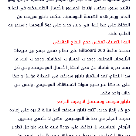
تقليد سنوي يعكس ارتباط الجمهور بالأعمال الكلاسيكية في نهاية
العام. ورغم هذه الهيمنة الموسمية، تمكنت تايلور سويفت من
الحفاظ على صدارتها، في دليل جديد على قوة ألبومها واستمرارية
الطلب عليه.
آلية التصنيف تعكس حجم النجاح الحقيقي
تعتمد قائمة Billboard 200 على نظام دقيق يجمع بين مبيعات
الألبومات الفعلية، ووحدات المسارات المكافئة، ووحدات البث، ما
يمنح صورة شاملة عن مدى انتشار الأعمال الموسيقية. وفي ظل
هذا النظام، يُعد استمرار تايلور سويفت في الصدارة مؤشرًا واضحًا
على نجاحها عبر جميع قنوات الاستهلاك الموسيقي، وليس في
جانب واحد فقط.
تايلور سويفت ومستقبل لا يعرف التراجع
مع كل إنجاز جديد، تثبت تايلور سويفت أنها فنانة قادرة على إعادة
تعريف النجاح في صناعة الموسيقى. فهي لا تكتفي بتحقيق
الأرقام القياسية، بل تحافظ على جودة فنية عالية، وتواصل تطوير
تجربتها الإبداعية، ما يجعل مستقبلها مفتوحًا على المزيد من