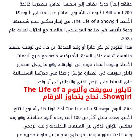
حققت إنجازًا جديدًا يضاف إلى سجلها الحافل، بتصدرها قائمة
Billboard 200 للألبومات للأسبوع العاشر غير المتتالي بألبومها
الأحدث The Life of a Showgirl، في إنجاز يعكس حجم شعبيتها
وقوة تأثيرها في صناعة الموسيقى العالمية مع اقتراب نهاية عام
2025.
هذا التتويج لم يكن عابرًا أو وليد الصدفة، بل جاء في توقيت يشهد
منافسة شرسة داخل السوق الأميركية، خاصة مع طرح ألبومات
الأعياد وعودة أسماء قوية إلى الواجهة، وهو ما يجعل استمرار
تايلور سويفت في الصدارة مؤشرًا واضحًا على قدرتها الاستثنائية
على الحفاظ على الزخم الفني والتجاري في آن واحد.
تايلور سويفت وألبوم The Life of a
Showgirl.. نجاح يتجاوز الأرقام
حقق ألبوم The Life of a Showgirl أداءً قويًا خلال أسبوع التتبع
الأخير، بعدما سجل أكثر من 100 ألف وحدة ألبوم مكافئة، وهو رقم
يعكس التوازن الذكي بين المبيعات التقليدية والبث الرقمي.
واستفادت تايلور سويفت من طرح نسخ فينيل ملونة حصرية عبر