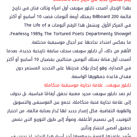
بهذا الإنجاز، أصبحت تايلور سويفت أول امرأة وثالث فنان في تاريخ
قائمة Billboard 200 يمتلك أربعة ألبومات قضت 10 أسابيع أو أكثر
في المركز الأول. ويشمل هذا الرقم ألبومات The Life of a
Showgirl وThe Tortured Poets Department و1989 وFearless،
ما يعكس امتداد نجاحها عبر أجيال موسيقية مختلفة.
الأهم من ذلك، أن تايلور سويفت سجلت سابقة تاريخية جديدة، بعدما
أصبحت أول فنانة تمتلك ألبومين متتاليين يقضيان 10 أسابيع أو أكثر
في الصدارة، وهو إنجاز يؤكد قدرتها على التجديد المستمر دون
فقدان قاعدة جمهورها الواسعة.
تايلور سويفت.. علامة تجارية موسيقية متكاملة
لم تعد تايلور سويفت مجرد مغنية تحقق أرقامًا قياسية، بل تحولت
إلى علامة تجارية فنية متكاملة، تجمع بين الموسيقى والتسويق
والهوية الثقافية. فكل إصدار جديد لها يُدار بعناية فائقة، من اختيار
التوقيت، إلى تصميم الأغلفة، وصولًا إلى طرق التوزيع التي تضمن
تحقيق أقصى انتشار وتأثير.
وتُعد علاقتها القوية بجمهورها أحد أسرار هذا النجاح، إذ نجحت في