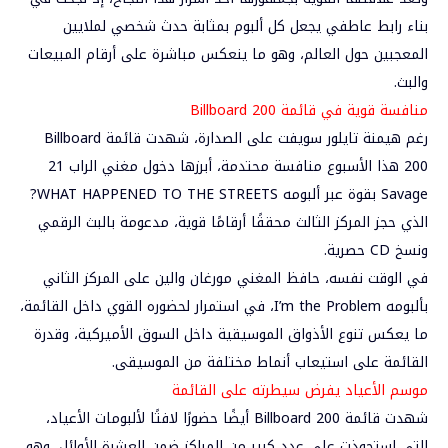
بناء رابط عاطفي يجعل كل ألبوم بمثابة حدث شخصي لملايين
المعجبين حول العالم، وهو ما ينعكس مباشرة على أرقام المبيعات
والبث.
منافسة قوية في قائمة Billboard 200
رغم هيمنة تايلور سويفت على الصدارة، شهدت قائمة Billboard
200 هذا الأسبوع منافسة محتدمة، أبرزها دخول مغني الراب 21
Savage بقوة عبر ألبومه WHAT HAPPENED TO THE STREETS?
الذي حجز المركز الثالث محققًا أرقامًا قوية، مدعومة بالبث الرقمي
ونسخ CD حصرية.
في الوقت نفسه، حافظ المغني مورغان والين على المركز الثاني
بألبومه I’m the Problem، في استمرار لحضوره القوي داخل القائمة،
ما يعكس تنوع الأذواق الموسيقية داخل السوق الأميركية، وقدرة
القائمة على استيعاب أنماط مختلفة من الموسيقى.
موسم الأعياد يفرض سيطرته على القائمة
شهدت قائمة Billboard 200 أيضًا حضورًا لافتًا لألبومات الأعياد،
التي استحوذت على عدد كبير من المراكز ضمن العشرة الأوائل، وهو