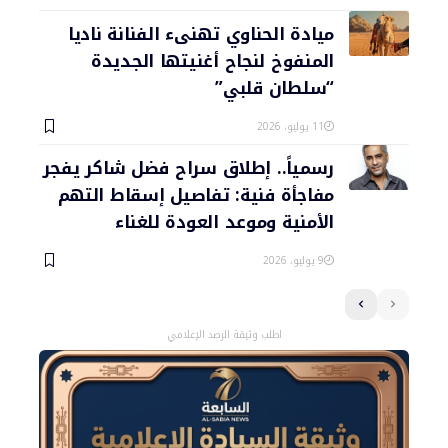
ميادة الحناوي تهنىء الفنانة ناديا
المنفوخ لنجاح أغنيتها الجديدة
“سلطان قلبي”
11 يوليو، 2026
رسمياً.. إطلاق سراح فضل شاكر يفجر
مفاجأة فنية: تفاصيل إسقاط التهم
الأمنية وموعد العودة للغناء
9 يوليو، 2026
اطلب وثيقة الرصد الإعلامي