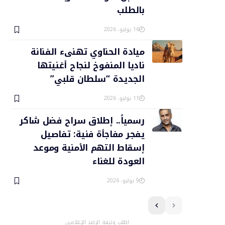
بالطلب
16 يوليو، 2026
ميادة الحناوي تهنىء الفنانة
ناديا المنفوخ لنجاح أغنيتها
الجديدة “سلطان قلبي”
11 يوليو، 2026
رسمياً.. إطلاق سراح فضل شاكر
يفجر مفاجأة فنية: تفاصيل
إسقاط التهم الأمنية وموعد
العودة للغناء
9 يوليو، 2026
اطلب وثيقة الرصد الإعلامي