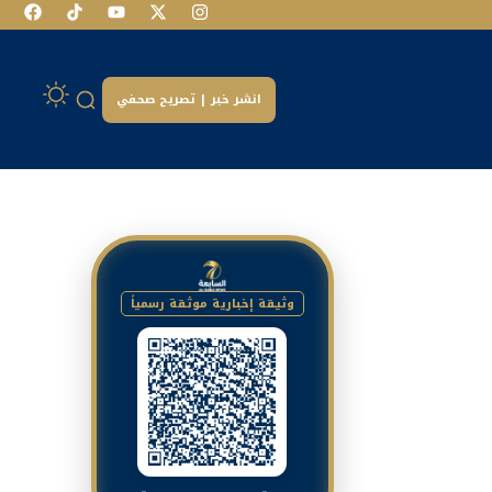
انشر خبر | تصريح صحفي
وثيقة إخبارية موثقة رسمياً