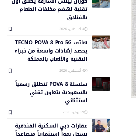
كورال بيتش الشارقة يطلق أول
تقنية لهضم مخلفات الطعام
بالفنادق
4 أغسطس، 2026
هاتف TECNO POVA 8 Pro 5G
يحصد إشادات واسعة من خبراء
التقنية والألعاب بالمملكة
4 أغسطس، 2026
سلسلة POVA 8 تنطلق رسمياً
بالسعودية بتعاون تقني
استثنائي
29 يوليو، 2026
عقارات دبي السكنية الفندقية
تسجل نمواً استثمارياً متصاعداً