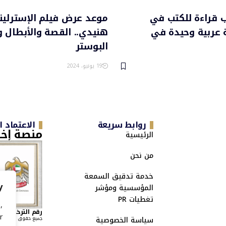
 قراءة للكتب في
موعد عرض فيلم الإسترلي
لة عربية وحيدة في
هنيدي.. القصة والأبطال 
البوستر
19 يونيو، 2024
روابط سريعة
الاعتماد 
منصة إخب
الرئيسية
من نحن
خدمة تدقيق السمعة
y
المؤسسية ومؤشر
تغطيات PR
,
رقم الترخيص الاتحاد
r
سياسة الخصوصية
جميع حقوق التوثيق ال