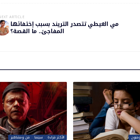
NEXT ARTICLE
مي الغيطي تتصدر التريند بسبب إختفائها
المفاجئ.. ما القصة؟
وفنون
الأكثر قراءة
سينما
فن ومشاهير