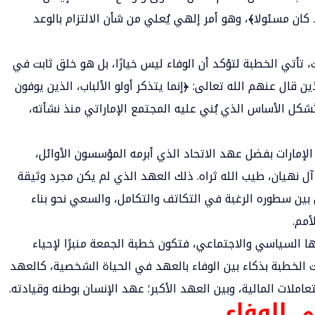
 كان مسئولا﴾، وهو أمر إلهي يُعلي من شأن الالتزام بالوعد
، تأتي الخطبة لتؤكد أن الوفاء ليس خيارًا، بل هو خلق ثابت في
قال عنهم الله تعالى: ﴿إنما يتذكر أولو الألباب، الذين يوفون
ُشكل الأساس الذي بُني عليه المجتمع الإماراتي منذ نشأته،
 الإمارات بفضل عهد الاتحاد الذي أبرمه المؤسسون الأوائل،
ل نهيان، طيب الله ثراه. ذلك العهد الذي لم يكن مجرد وثيقة
بين سطوره الرغبة في التكاتف والتكامل، والسعي نحو بناء
أمم.
نها السياسي والاجتماعي، فتكون خطبة الجمعة منبرًا لإحياء
طت الخطبة بذكاء بين الوفاء بالعهد في الحياة الشخصية، كالعهد
ملات المالية، وبين العهد الأكبر؛ عهد الإنسان بوطنه وقيادته.
 الوفاء