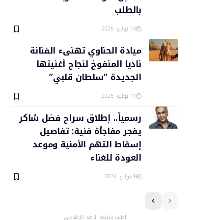
بالطلب
16 يوليو، 2026
ميادة الحناوي تهنىء الفنانة
ناديا المنفوخ لنجاح أغنيتها
الجديدة “سلطان قلبي”
11 يوليو، 2026
رسمياً.. إطلاق سراح فضل شاكر
يفجر مفاجأة فنية: تفاصيل
إسقاط التهم الأمنية وموعد
العودة للغناء
9 يوليو، 2026
اطلب وثيقة الرصد الإعلامي