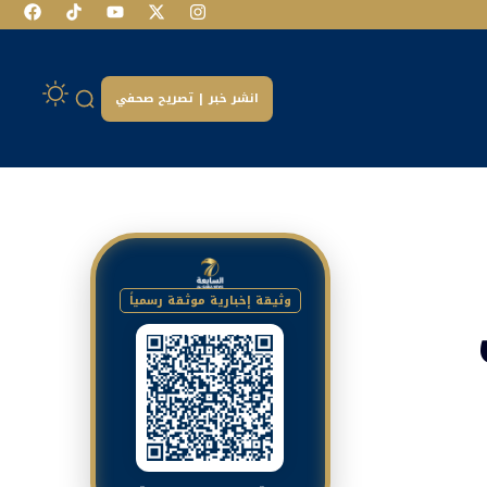
انشر خبر | تصريح صحفي
وثيقة إخبارية موثقة رسمياً