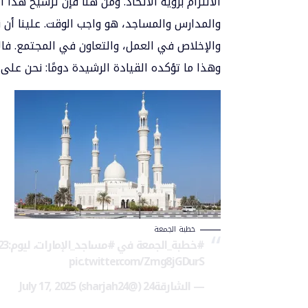
الالتزام برؤية الاتحاد. ومن هنا فإن ترسيخ هذ
والمدارس والمساجد، هو واجب الوقت. علينا أن نعل
والإخلاص في العمل، والتعاون في المجتمع. فال
وهذا ما تؤكده القيادة الرشيدة دومًا: نحن ع
خطبة الجمعة
#خطبة_الجمعة
في
#مساجد_الإمارات
، ليوم:23
pic.twitter.com/Zmg8jGDurS
— الشارقة24 (@sharjah24)
July 17, 2025