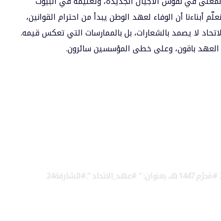
ا المعنى في نفوس الأجيال الجديدة، وتعليمه في البيوت
ّم أبناءنا أن الوفاء لعهد الوطن يبدأ من احترام القوانين،
اتحاد لا يصمد بالشعارات، بل بالممارسات التي تعكس قيمه.
لى العهد باقون، وعلى خطى المؤسسين سائرون.
#مُحرَّم
1447 هـ، بعنوان: “
#عهد_الاتحاد
”.
#الشارقة24