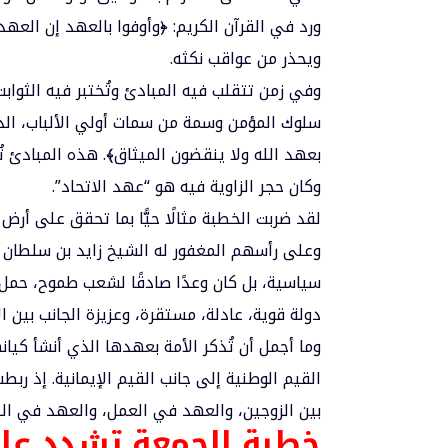
ورد في القرآن الكريم: ﴿وأوفوا بالعهد إن العهد
ويحذر من عواقب نكثه.
وفي زمن تتقلب فيه المبادئ وتُختبر فيه الثوابت
سلوك المؤمن وسمة من سمات أولي الألباب، الذين 
بعهد الله ولا ينقضون الميثاق﴾. هذه المبادئ ت
وكان حجر الزاوية فيه هو “عهد الاتحاد”.
لقد ضربت الخطبة مثالًا حيًّا بما تحقق على أرض
وعلى رأسهم المغفور له الشيخ زايد بن سلطان آ
سياسية، بل كان وعدًا صادقًا لشعب طموح، حمل 
دولة قوية، عادلة، مستقرة، وعزيزة الجانب بين ال
وما أجمل أن تُذكر الأمة بعهدها الذي أنشأ كيا
القيم الوطنية إلى جانب القيم الإيمانية. إذ رب
بين الزوجين، والعهد في العمل، والعهد في التعا
خطبة الجمعة تشدد على