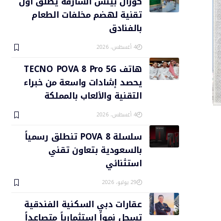
كورال بيتش الشارقة يطلق أول
تقنية لهضم مخلفات الطعام
بالفنادق
4 أغسطس، 2026
هاتف TECNO POVA 8 Pro 5G
يحصد إشادات واسعة من خبراء
التقنية والألعاب بالمملكة
4 أغسطس، 2026
سلسلة POVA 8 تنطلق رسمياً
بالسعودية بتعاون تقني
استثنائي
29 يوليو، 2026
عقارات دبي السكنية الفندقية
تسجل نمواً استثمارياً متصاعداً