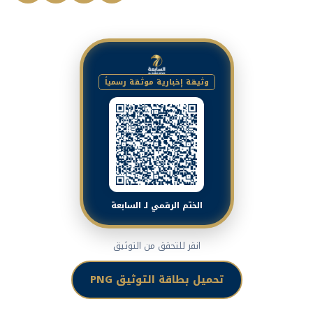
وثيقة إخبارية موثقة رسمياً
الختم الرقمي لـ السابعة
انقر للتحقق من التوثيق
تحميل بطاقة التوثيق PNG