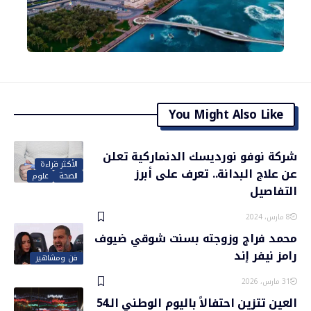
You Might Also Like
شركة نوفو نورديسك الدنماركية تعلن
الأكثر قراءة
عن علاج البدانة.. تعرف على أبرز
الصحة
علوم
التفاصيل
8 مارس، 2024
محمد فراج وزوجته بسنت شوقي ضيوف
رامز نيفر إند
فن ومشاهير
31 مارس، 2026
العين تتزين احتفالاً باليوم الوطني الـ54