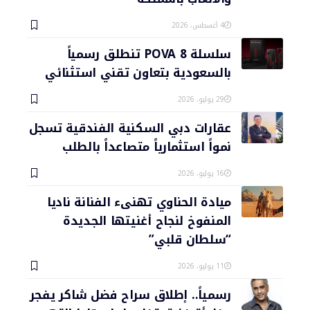
4 أغسطس، 2026
سلسلة POVA 8 تنطلق رسمياً
بالسعودية بتعاون تقني استثنائي
29 يوليو، 2026
عقارات دبي السكنية الفندقية تسجل
نمواً استثمارياً متصاعداً بالطلب
16 يوليو، 2026
ميادة الحناوي تهنىء الفنانة ناديا
المنفوخ لنجاح أغنيتها الجديدة
“سلطان قلبي”
11 يوليو، 2026
رسمياً.. إطلاق سراح فضل شاكر يفجر