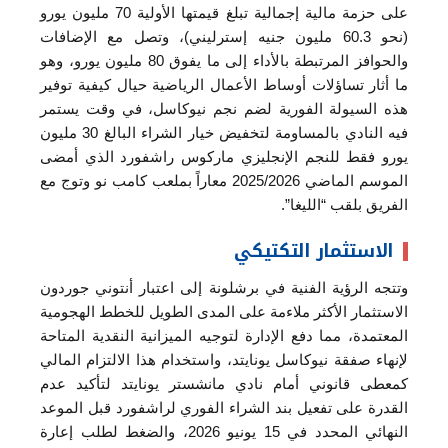
على حزمة مالية إجمالية تبلغ قيمتها الأولية 70 مليون يورو
(نحو 60.3 مليون جنيه إسترليني)، وتصل مع الإضافات
والحوافز المرتبطة بالأداء إلى ما يفوق 80 مليون يورو، وهو
ما أثار تساؤلات أوساط الأعمال الرياضية حيال كيفية توفير
هذه السيولة الفورية لضم نجم نيوكاسل، في وقت يستمر
فيه النادي بالمساومة لتخفيض خيار الشراء البالغ 30 مليون
يورو فقط للنجم الإنجليزي ماركوس راشفورد الذي أمضى
الموسم الماضي 2025/2026 معاراً بملعب كامب نو وتوج مع
الفريق بلقب “الليغا”.
الاستثمار التكتيكي
وتتجه الرؤية الفنية في برشلونة إلى اعتبار أنتوني جوردون
الاستثمار الأكثر ملاءمة على المدى الطويل للخطط الهجومية
المعتمدة، مما دفع الإدارة لتوجيه الميزانية النقدية المتاحة
لإنهاء صفقة نيوكاسل يونايتد، واستخدام هذا الالتزام المالي
كمعطى قانوني أمام نادي مانشستر يونايتد لتأكيد عدم
القدرة على تفعيل بند الشراء الفوري لراشفورد قبل الموعد
النهائي المحدد في 15 يونيو 2026، والضغط لطلب إعارة