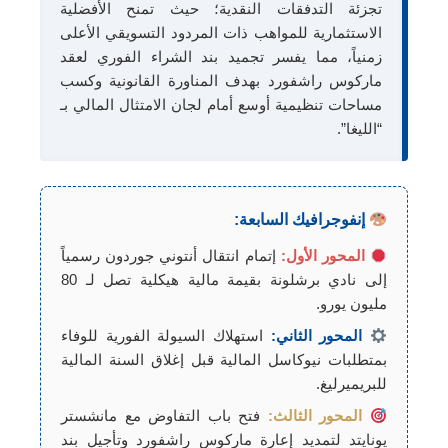
تجزئة التدفقات النقدية؛ حيث تمنح الأفضلية
الاستثمارية للمواهب ذات المردود التسويقي الأعلى
زمنياً، مما يفسر تجميد بند الشراء الفوري لعقد
ماركوس راشفورد بهدف المناورة القانونية وكسب
مساحات تنظيمية أوسع أمام لجان الامتثال المالي بـ
“الليغا”.
إنفوجرافيك السابعة:
المحور الأول:
إتمام انتقال أنتوني جوردون رسمياً
إلى نادي برشلونة بقيمة مالية هيكلية تصل لـ 80
مليون يورو.
المحور الثاني:
استهلاك السيولة الفورية للوفاء
بمتطلبات نيوكاسل المالية قبل إغلاق السنة المالية
للبريميرليغ.
المحور الثالث:
فتح باب التفاوض مع مانشستر
يونايتد لتمديد إعارة ماركوس راشفورد وتأجيل بند