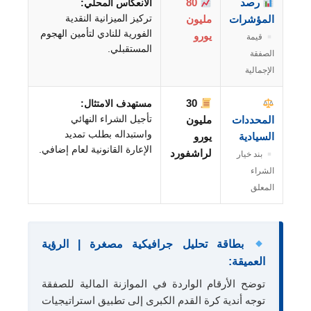
رصد
80
الانعكاس المحلي:
تركيز الميزانية النقدية
المؤشرات
مليون
الفورية للنادي لتأمين الهجوم
يورو
قيمة
المستقبلي.
الصفقة
الإجمالية
30
مستهدف الامتثال:
تأجيل الشراء النهائي
المحددات
مليون
واستبداله بطلب تمديد
السيادية
يورو
الإعارة القانونية لعام إضافي.
لراشفورد
بند خيار
الشراء
المعلق
بطاقة تحليل جرافيكية مصغرة | الرؤية
العميقة:
توضح الأرقام الواردة في الموازنة المالية للصفقة
توجه أندية كرة القدم الكبرى إلى تطبيق استراتيجيات