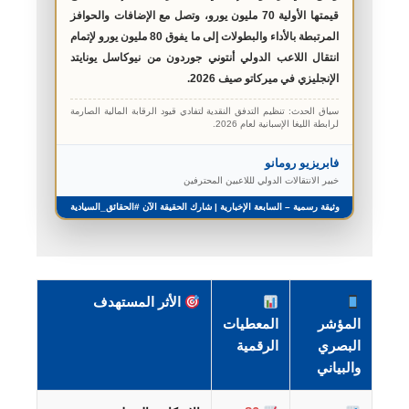
قيمتها الأولية 70 مليون يورو، وتصل مع الإضافات والحوافز
المرتبطة بالأداء والبطولات إلى ما يفوق 80 مليون يورو لإتمام
انتقال اللاعب الدولي أنتوني جوردون من نيوكاسل يونايتد
الإنجليزي في ميركاتو صيف 2026.
سياق الحدث: تنظيم التدفق النقدية لتفادي قيود الرقابة المالية الصارمة
لرابطة الليغا الإسبانية لعام 2026.
فابريزيو رومانو
خبير الانتقالات الدولي لللاعبين المحترفين
وثيقة رسمية – السابعة الإخبارية | شارك الحقيقة الآن #الحقائق_السيادية
الأثر المستهدف
المؤشر
المعطيات
البصري
الرقمية
والبياني