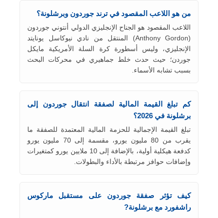
من هو اللاعب المقصود في ترند جوردون وبرشلونة؟
اللاعب المقصود هو الجناح الإنجليزي الدولي أنتوني جوردون
(Anthony Gordon) المنتقل من نادي نيوكاسل يونايتد
الإنجليزي، وليس أسطورة كرة السلة الأمريكية مايكل
جوردن؛ حيث حدث خلط جماهيري في محركات البحث
بسبب تشابه الأسماء.
كم تبلغ القيمة المالية لصفقة انتقال جوردون إلى
برشلونة في 2026؟
تبلغ القيمة الإجمالية للحزمة المالية المعتمدة للصفقة ما
يقرب من 80 مليون يورو، مقسمة إلى 70 مليون يورو
كدفعة هيكلية أولية، بالإضافة إلى 10 ملايين يورو كمتغيرات
وإضافات حوافز مرتبطة بالأداء والبطولات.
كيف تؤثر صفقة جوردون على مستقبل ماركوس
راشفورد مع برشلونة?