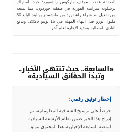
الصفقة عقدت موقف ماركوس راشفورد؛ حيث استهلك
برشلونة ميزانيته الفورية في صفقة جوردون، مما يمنعه
من تفعيل بند شراء راشفورد من مانشستر يونايتد البالغ 30
مليون يورو قبل انتهاء المهلة في 15 يونيو 2026، ويدفع
النادي للمطالبة بتمديد الإعارة لعام آخر.
«السابعة.. حيث تنتهي الأخبار..
وتبدأ الحقائق السيادية»
إخطار توثيق رقمي:
حرصاً على ترسيخ الشفافية المعلوماتية، تم
إدراج هذا الخبر ضمن نظام الأرشفة السيادية
لمنصة السابعة الإخبارية. هذا المحتوى موثق