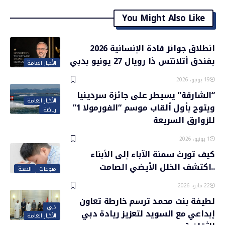
You Might Also Like
انطلاق جوائز قادة الإنسانية 2026
بفندق أتلانتس ذا رويال 27 يونيو بدبي
الأخبار العامة
19 يونيو، 2026
“الشارقة” يسيطر على جائزة سردينيا
الأخبار العامة
ويتوج بأول ألقاب موسم “الفورمولا 1”
رياضة
للزوارق السريعة
1 يونيو، 2026
كيف تورث سمنة الآباء إلى الأبناء
..اكتشف الخلل الأيضي الصامت
منوعات
الصحة
22 مايو، 2026
لطيفة بنت محمد ترسم خارطة تعاون
دبي
إبداعي مع السويد لتعزيز ريادة دبي
الأخبار العامة