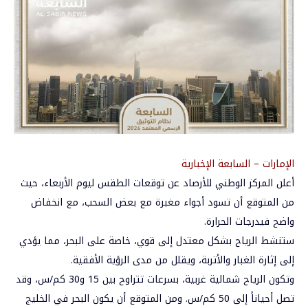
الإمارات – السابعة الإخبارية
أعلن
المركز
الوطني
للأرصاد
عن
توقعات
الطقس
ليوم
الأربعاء،
حيث
من
المتوقع
أن
تسود
أجواء
مغبرة
مع
بعض
السحب،
مع
انخفاض
واضح
في
درجات
الحرارة
.
ستنشط
الرياح
بشكل
معتدل
إلى
قوي،
خاصة
على
البحر،
مما
يؤدي
إلى
إثارة
الغبار
والأتربة،
ويقلل
من
مدى
الرؤية
الأفقية
.
وتكون
الرياح
شمالية
غربية،
بسرعات
تتراوح
بين
15
و
30
كم
/
س،
وقد
تصل
أحياناً
إلى
50
كم
/
س
.
ومن
المتوقع
أن
يكون
البحر
في
الخليج