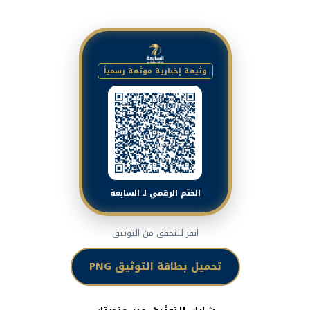
وثيقة إخبارية موثقة رسمياً
الختم الرقمي لـ السابعة
انقر للتحقق من التوثيق
تحميل بطاقة التوثيق PNG