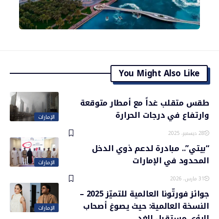
You Might Also Like
طقس متقلب غداً مع أمطار متوقعة
وارتفاع في درجات الحرارة
الإمارات
28 ديسمبر، 2025
“بيتي”.. مبادرة لدعم ذوي الدخل
المحدود في الإمارات
الإمارات
31 مارس، 2026
جوائز فورتّونا العالمية للتميّز 2025 –
النسخة العالمية: حيث يصوغ أصحاب
الإمارات
الرؤى مستقبل الغد