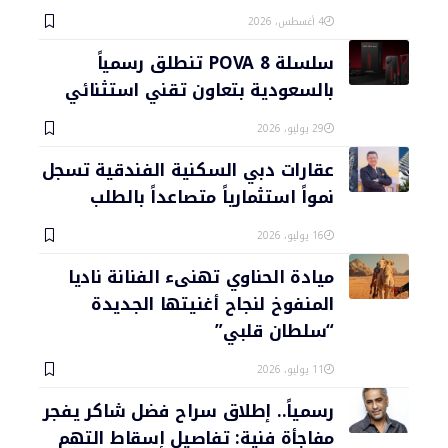
4 أغسطس، 2026
سلسلة POVA 8 تنطلق رسمياً
بالسعودية بتعاون تقني استثنائي
29 يوليو، 2026
عقارات دبي السكنية الفندقية تسجل
نمواً استثمارياً متصاعداً بالطلب
16 يوليو، 2026
ميادة الحناوي تهنىء الفنانة ناديا
المنفوخ لنجاح أغنيتها الجديدة
“سلطان قلبي”
11 يوليو، 2026
رسمياً.. إطلاق سراح فضل شاكر يفجر
مفاجأة فنية: تفاصيل إسقاط التهم