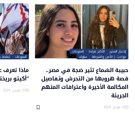
إختيار المحرر
الأكثر قراءة
المنوعات
حوادث | الأمن والشرطة
سلوك
المنوعات
ثقافة 
حبيبة الشماع تثير ضجة في مصر..
ماذا تعرف ع
قصة هروبها من التحرش وتفاصيل
“أكيتو بريختو
المكالمة الأخيرة واعترافات المتهم
31 مارس، 2026
الجريئة
25 فبراير، 2024