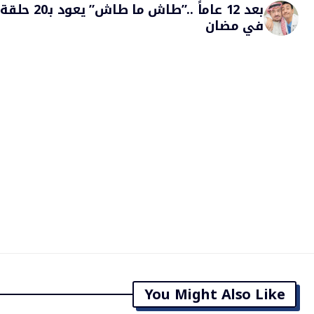
بعد 12 عاماً ..”طاش ما طاش” يعود بـ20 حلقة
في مضان
You Might Also Like