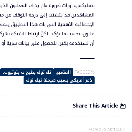
نتفليكس». ورأت ضرورة «أن يدرك المعلنون الذي
المشاهدين قد يتشتت إلى درجة التوقف عن مشاهد
مليون، بحسب ما يؤكد. لكنّ ارتباط الشبكة بشرك
أن تستخدمه بكين للحصول على بيانات سرية أو للت
TAGGED:
المتميز
تك توك يطيح ب يتوتيوب
ذعر أمريكي بسبب هيمنة تيك توك
Share This Article
PREVIOUS ARTICLE