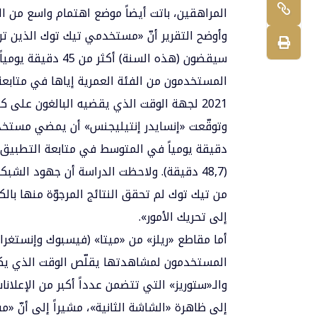
المراهقين، باتت أيضاً موضع اهتمام واسع من الب
سيقضون (هذه السنة)
المستخدمون من الفئة العمرية إياها في متابعة
2021 لجهة الوقت الذي يقضيه البالغون على كل منصة، على شبكة يوتيوب (غوغل) العملاقة في هذا القطاع.
(48,7 دقيقة). ولاحظت الدراسة أن جهود الشبكات الاجتماعية
من تيك توك لم تحقق النتائج المرجوّة منها بال
إلى تحريك الأمور».
أما مقاطع «ريلز» من «ميتا» (فيسبوك وإنستغرا
المستخدمون لمشاهدتها يقلّص الوقت الذي يكر
والـ«ستوريز» التي تتضمن عدداً أكبر من الإعلانا
إلى ظاهرة «الشاشة الثانية»، مشيراً إلى أنّ «