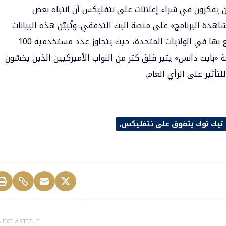
ن يفكرون في شراء إعلانات على نتفليكس أن انتباه بعض
ة البرنامج» على منصة البث التدفقي. وتُبيّن هذه البيانات
الإحصائية الأهمية التي بات هذا التطبيق يتمتع بها في الولايات المتحدة، حيث يتجاوز عدد مستخدميه 100
ة «بايت دانس» يثير قلق كثر من النواب الأميركيين الذين يخشون
أثير على الرأي العام.
تيك توك يتفوق على نتفليكس
NEXT ARTICLE