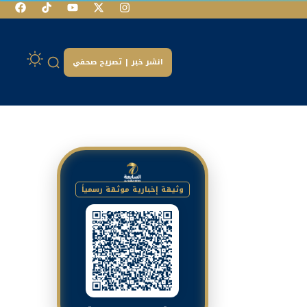
انشر خبر | تصريح صحفي
وثيقة إخبارية موثقة رسمياً