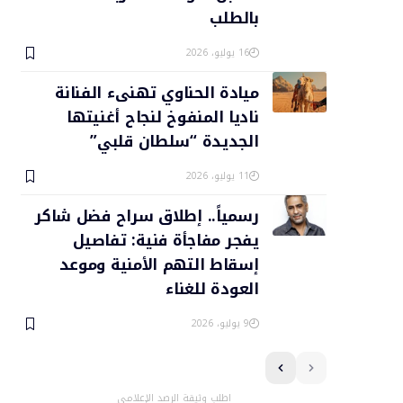
بالطلب
16 يوليو، 2026
ميادة الحناوي تهنىء الفنانة
ناديا المنفوخ لنجاح أغنيتها
الجديدة “سلطان قلبي”
11 يوليو، 2026
رسمياً.. إطلاق سراح فضل شاكر
يفجر مفاجأة فنية: تفاصيل
إسقاط التهم الأمنية وموعد
العودة للغناء
9 يوليو، 2026
اطلب وثيقة الرصد الإعلامي