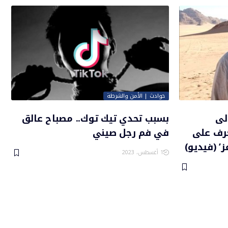
حوادث | الأمن والشرطة
لى
بسبب تحدي تيك توك.. مصباح عالق
عرف على
في فم رجل صيني
’ (فيديو)
1 أغسطس، 2023