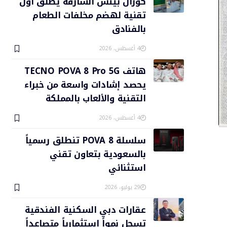
كورال بيتش الشارقة يطلق أول
تقنية لهضم مخلفات الطعام
بالفنادق
4 أغسطس، 2026
هاتف TECNO POVA 8 Pro 5G
يحصد إشادات واسعة من خبراء
التقنية والألعاب بالمملكة
4 أغسطس، 2026
سلسلة POVA 8 تنطلق رسمياً
بالسعودية بتعاون تقني
استثنائي
29 يوليو، 2026
عقارات دبي السكنية الفندقية
تسجل نمواً استثمارياً متصاعداً