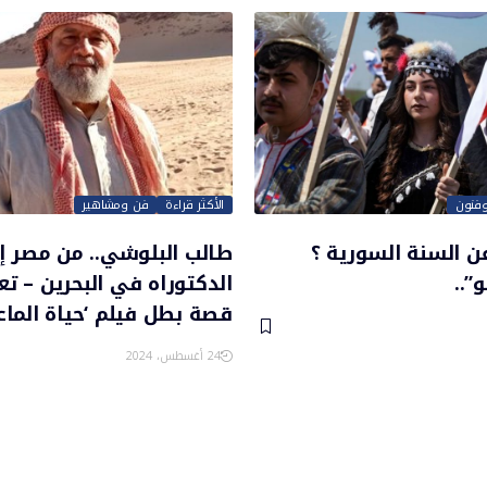
وفنون
الأكثر قراءة
فن ومشاهير
ن السنة السورية ؟
طالب البلوشي.. من مصر إ
”..
الدكتوراه في البحرين – ت
قصة بطل فيلم ‘حياة الماعز
24 أغسطس، 2024