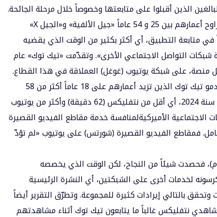
الغين الذين أقبلوا على متابعتها وخصوصاً خلال مرحلة الجائحة.
وأوضح التقرير أنّ «مستخدمي تيك توك الذين تراوح أعمارهم بين 25 و 54 عاماً «جيل الألفية» و«الجيل X»
 أكثر من 45 دقيقة يومياً في متابعة التطبيق، أي أكثر بكثير من الوقت الذي يقضيه
 شبكات التواصل الاجتماعي الأخرى». وتقدّمت «تيك توك» عام
وتوقّعت «إنسايدر إنتيليجنس» أن يمضي مستخدمو تيك توك الذين تزيد أعمارهم على 18 عاماً أكثر من 58
دقيقة يومياً في المتوسط في متابعة التطبيق سنة 2024، أي أقل من نتفليكس (62 دقيقة) وأكثر من يوتيوب
الأميركية
لمنافسة خدمة مقاطع الفيديو القصيرة
كامل. فمقاطع الفيديو القصيرة (شورتس) على يوتيوب «لم تؤدّ
م)، فحصدت شيئاً من النجاح، لكن الوقت الذي يخصصه
سونه لخدمات أخرى على الشبكتين، أي النشرة الرئيسية
ت وتحقق بالتالي إيرادات كثيرة للمجموعة. وتطرّق التقرير أيضاً
مشاهدي نتفليكس غالباً ما يتابعون تيك توك أثناء مشاهدتهم