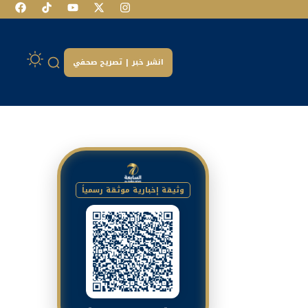
انشر خبر | تصريح صحفي
وثيقة إخبارية موثقة رسمياً