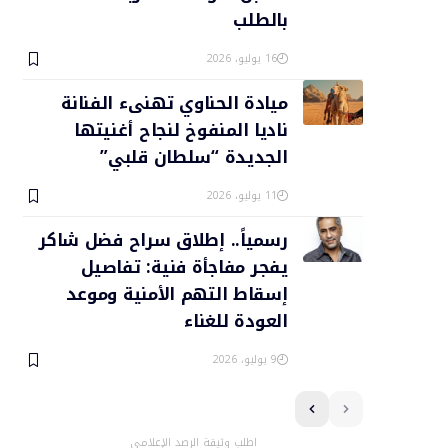
بالطلب
16 يوليو، 2026
ميادة الحناوي تهنىء الفنانة
ناديا المنفوخ لنجاح أغنيتها
الجديدة “سلطان قلبي”
11 يوليو، 2026
رسمياً.. إطلاق سراح فضل شاكر
يفجر مفاجأة فنية: تفاصيل
إسقاط التهم الأمنية وموعد
العودة للغناء
9 يوليو، 2026
اطلب وثيقة الرصد الإعلامي