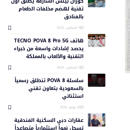
كورال بيتش الشارقة يطلق أول
تقنية لهضم مخلفات الطعام
بالفنادق
4 أغسطس، 2026
هاتف TECNO POVA 8 Pro 5G
يحصد إشادات واسعة من خبراء
التقنية والألعاب بالمملكة
4 أغسطس، 2026
سلسلة POVA 8 تنطلق رسمياً
بالسعودية بتعاون تقني
استثنائي
29 يوليو، 2026
عقارات دبي السكنية الفندقية
تسجل نمواً استثمارياً متصاعداً