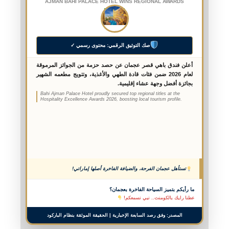
AJMAN BAHI PALACE HOTEL WINS REGIONAL AWARDS
صك التوثيق الرقمي: محتوى رسمي ✓
أعلن فندق باهي قصر عجمان عن حصد حزمة من الجوائز المرموقة
لعام 2026 ضمن فئات قادة الطهي والأغذية، وتتويج مطعمه الشهير
بجائزة أفضل وجهة عشاء إقليمية.
Bahi Ajman Palace Hotel proudly secured top regional titles at the
Hospitality Excellence Awards 2026, boosting local tourism profile.
تستأهل عجمان الفرحة، والضيافة الفاخرة أصلها إماراتي!
ما رأيكم بتميز السياحة الفاخرة بعجمان؟
عطنا رايك بالكومنت.. نبي نسمعكم!
المصدر: وفق رصد السابعة الإخبارية | الحقيقة الموثقة بنظام الباركود