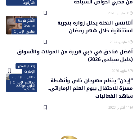
من محبي أحواض السباحة
بالباركود
31 مارس، 2026
الأكثر قراءة
أتلانتس النخلة يدلل زواره بتجربة
السياحة
استثنائية خلال شهر رمضان
فنادق الإمارات
8 مارس، 2024
أفضل فنادق في دبي قريبة من المولات والأسواق
(دليل سياحي 2026)
إختيار المحرر
8 مايو، 2026
الإمارات
فعاليات الإمارات
“إيدن” ينظم مهرجان خاص وأنشطة
مطاعم الإمارات |
تجارب موثقة
مميزة للاحتفال بيوم العلم الإماراتي..
بالباركود
شاهد الفعاليات
11 أكتوبر، 2023