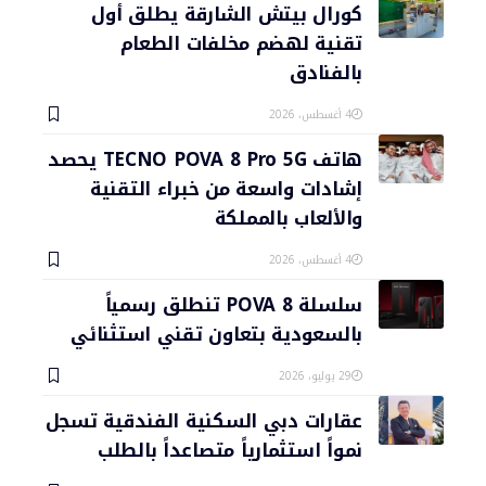
كورال بيتش الشارقة يطلق أول
تقنية لهضم مخلفات الطعام
بالفنادق
4 أغسطس، 2026
هاتف TECNO POVA 8 Pro 5G يحصد
إشادات واسعة من خبراء التقنية
والألعاب بالمملكة
4 أغسطس، 2026
سلسلة POVA 8 تنطلق رسمياً
بالسعودية بتعاون تقني استثنائي
29 يوليو، 2026
عقارات دبي السكنية الفندقية تسجل
نمواً استثمارياً متصاعداً بالطلب