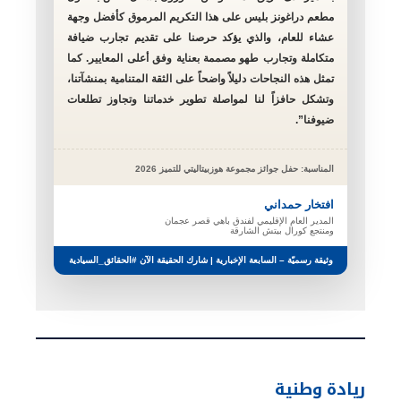
مطعم دراغونز بليس على هذا التكريم المرموق كأفضل وجهة
عشاء للعام، والذي يؤكد حرصنا على تقديم تجارب ضيافة
متكاملة وتجارب طهو مصممة بعناية وفق أعلى المعايير. كما
تمثل هذه النجاحات دليلاً واضحاً على الثقة المتنامية بمنشآتنا،
وتشكل حافزاً لنا لمواصلة تطوير خدماتنا وتجاوز تطلعات
ضيوفنا”.
المناسبة: حفل جوائز مجموعة هوزبيتاليتي للتميز 2026
افتخار حمداني
المدير العام الإقليمي لفندق باهي قصر عجمان
ومنتجع كورال بيتش الشارقة
وثيقة رسميّة – السابعة الإخبارية | شارك الحقيقة الآن #الحقائق_السيادية
ريادة وطنية