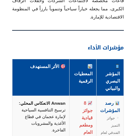
قاعات مخصصة لاجتماعات الشركات وحفلات الزفاف
الكبرى، مما يجعله خياراً سياحياً وتنموياً بارزاً في المنظومة
الاقتصادية للإمارة.
مؤشرات الأداء
الأثر المستهدف
المؤشر
المعطيات
البصري
الرقمية
والبياني
رصد
8
Anwan الانعكاس المحلي:
ترسيخ التنافسية السياحية
المؤشرات
جوائز
لإمارة عجمان في قطاع
قيادية
جوائز
الأغذية والمشروبات
ومطعم
التميز
الفاخرة.
العام
الفندقي لعام