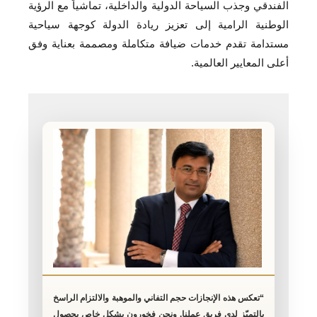
الفندقي وجذب السياحة الدولية والداخلية، تماشياً مع الرؤية
الوطنية الرامية إلى تعزيز ريادة الدولة كوجهة سياحية
مستدامة تقدم خدمات ضيافة متكاملة ومصممة بعناية وفق
أعلى المعايير العالمية.
“تعكس هذه الإنجازات حجم التفاني والموهبة والالتزام الراسخ
بالتميّز لدى فريق عملنا. ونحن فخورون بشكل خاص بحصول