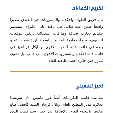
تكريم الكفاءات
نال فريق الطهاة والأغذية والمشروبات في الفندق تقديراً
واسعاً ضمن عدة فئات، في تأكيد على الالتزام المستمر
بتقديم تجارب ضيافة ومذاقات استثنائية ترتقي بتوقعات
الضيوف، وحملت قائمة المكرمين أسماء بارزة شملت عبدو
بدرة في قائمة قادة الطهاة الأقوى، ومايكل فرنانديز في
قائمة قادة الأغذية والمشروبات الأقوى، إلى جانب نيل تشوي
ثينزار خين جائزة أفضل طاهية للعام.
تميز تشغيلي
تضمنت قائمة التكريمات أيضاً فوز غانيش مان شريستا
بجائزة مدير المطبخ للعام، وبلال فرحان السيد كأفضل طاهٍ
مختص باللحوم للعام، بالإضافة إلى اختيار سيد قطب الدين