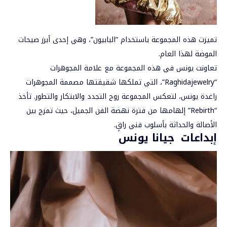
تميزت هذه المجموعة باستخدام “البابيون”، وهي إحدى أبرز صيحات
الموضة لهذا العام.
تعاونت يونس في هذه المجموعة مع علامة المجوهرات
“Raghidajewelry”، التي تملكها شقيقتها مصممة المجوهرات
راغدة يونس، لتعكس المجموعة روح التجدد والابتكار والتطور. تأخذ
“Rebirth” إلهامها من فترة نهضة الفن الجميل، حيث تمزج بين
الأصالة والحداثة بأسلوب فني راقٍ.
إبداعات جيانا يونس
مشغل
الفيديو