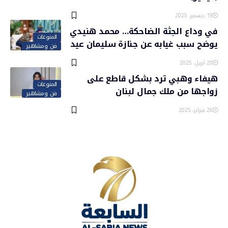
19 ديسمبر، 2025
في وداع الجثة الضاحكة… محمد هنيدي
المنوعات
يوضح سبب غيابه عن جنازة سليمان عيد
فن ومشاهير
20 أبريل، 2025
هيفاء وهبي ترد بشكل قاطع على
المنوعات
زواجها من ملك جمال لبنان
فن ومشاهير
26 فبراير، 2025