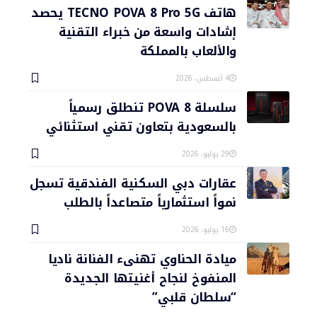
هاتف TECNO POVA 8 Pro 5G يحصد
إشادات واسعة من خبراء التقنية
والألعاب بالمملكة
4 أغسطس، 2026
سلسلة POVA 8 تنطلق رسمياً
بالسعودية بتعاون تقني استثنائي
29 يوليو، 2026
عقارات دبي السكنية الفندقية تسجل
نمواً استثمارياً متصاعداً بالطلب
16 يوليو، 2026
ميادة الحناوي تهنىء الفنانة ناديا
المنفوخ لنجاح أغنيتها الجديدة
“سلطان قلبي”