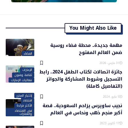
You Might Also Like
مهمة جديدة.. محطة فضاء روسية
ضمن العالم المفتوح
الفضاء
31 مارس، 2026
الإمارات
جائزة اتصالات لكتاب الطفل 2024.. رابط
ثقافة وفنون
التسجيل وشروط المشاركة والجوائز
فعاليات الإمارات
(التفاصيل كاملة)
إختيار المحرر
5 مايو، 2024
اقتصاد
نجيب ساويرس يزاحم السعودية.. قصة
الأكثر قراءة
نبض الاقتصاد
أكبر منجم ذهب ونحاس في العالم
والعقارات
17 أكتوبر، 2023