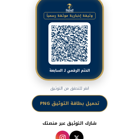
وثيقة إخبارية موثقة رسمياً
الختم الرقمي لـ السابعة
انقر للتحقق من التوثيق
تحميل بطاقة التوثيق PNG
شارك التوثيق عبر منصتك