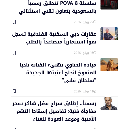
سلسلة POVA 8 تنطلق رسمياً
بالسعودية بتعاون تقني استثنائي
29 يوليو، 2026
عقارات دبي السكنية الفندقية تسجل
نمواً استثمارياً متصاعداً بالطلب
16 يوليو، 2026
ميادة الحناوي تهنىء الفنانة ناديا
المنفوخ لنجاح أغنيتها الجديدة
“سلطان قلبي”
11 يوليو، 2026
رسمياً.. إطلاق سراح فضل شاكر يفجر
مفاجأة فنية: تفاصيل إسقاط التهم
الأمنية وموعد العودة للغناء