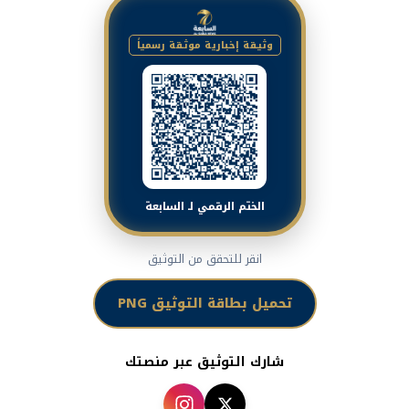
وثيقة إخبارية موثقة رسمياً
الختم الرقمي لـ السابعة
انقر للتحقق من التوثيق
تحميل بطاقة التوثيق PNG
شارك التوثيق عبر منصتك