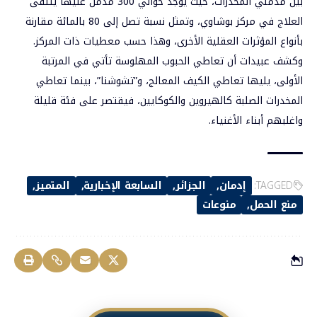
بين مدمني المخدرات، حيث يوجد حوالي 300 مدمن عليها يتلقى
العلاج في مركز بوشاوي، وتمثل نسبة تصل إلى 80 بالمائة مقارنة
بأنواع المؤثرات العقلية الأخرى، وهذا حسب معطيات ذات المركز.
وكشف عبيدات أن تعاطي الحبوب المهلوسة تأتي في المرتبة
الأولى، يليها تعاطي الكيف المعالج، و”تشوشنا”، بينما تعاطي
المخدرات الصلبة كالهيروين والكوكايين، فيقتصر على فئة قليلة
واغلبهم أبناء الأغنياء.
TAGGED:
إدمان
الجزائر
السابعة الإخبارية
المتميز
منع الحمل
منوعات