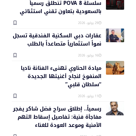
سلسلة POVA 8 تنطلق رسمياً
بالسعودية بتعاون تقني استثنائي
29 يوليو، 2026
عقارات دبي السكنية الفندقية تسجل
نمواً استثمارياً متصاعداً بالطلب
16 يوليو، 2026
ميادة الحناوي تهنىء الفنانة ناديا
المنفوخ لنجاح أغنيتها الجديدة
“سلطان قلبي”
11 يوليو، 2026
رسمياً.. إطلاق سراح فضل شاكر يفجر
مفاجأة فنية: تفاصيل إسقاط التهم
الأمنية وموعد العودة للغناء