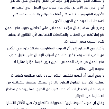
والشباب، أكدوا لجوئهم إلى مزيد من الحيل والإقبال على تعاطي
أنواع أخرى من الأقراص على غرار حبوب منع الحمل التي تعتبر من
الأدوية الهرمونية ظنا منهم أنها تشعرهم بالنشوة وتدفعهم
لاستهلاك المزيد من الحبوب الأخرى.
وصرح بأن هدف إقبال هؤلاء المدمنين على تعاطي حبوب منع الحمل
هو إفلاتهم من العقاب والمتابعات القضائية، لأن القانون لا يصنف
هذه الحبوب ضمن المخدرات.
وأشار في السياق إلى أن الحبوب المهلوسة تشهد ندرة في الكثير
من الصيدليات، وقد يكون ذلك من أسباب الإقبال على تناول حبوب
منع الحمل من طرف المدمنين، الذين يرون فيها مؤثرا عقليا لا
يجرهم إلى العقاب.
وأوضح أيضا أن أدوية تخفيف الآلام الحادة باتت مطلوبة كمؤثرات
عقلية، لكن بعد القانون الصارم والرادع لبيعها بطريقة عشوائية من
طرف بعض الصيدليات، أصبحت تهرب من الخارج، مما يزيد من مخاطر
انتشارها في الجزائر.
وقال إن حبوب “البريغابارين” المعروفة بـ”الصاروخ”، هي الأكثر انتشارا