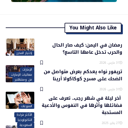
You Might Also Like
رمضان في اليمن: كيف صار الحال
والحرب تدخل عامها التاسع؟
إختيار المحرر
31 مارس، 2026
الإمارات
تريفور نواه يعدكم بعرض متواصل من
فعاليات الإمارات
الضحك على مسرح كوكاكولا أرينا
فن ومشاهير
31 مارس، 2026
آخر ليلة في شهر رجب.. تعرف على
فضائلها وأثرها في النفوس والأدعية
المنوعات
المستحبة
الأكثر قراءة
التكنولوجيا
27 يناير، 2025
السعودية