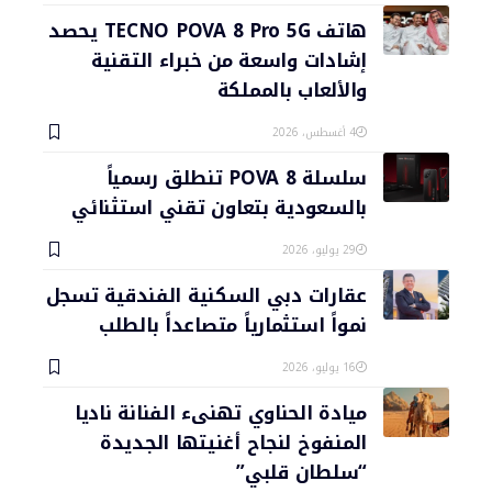
هاتف TECNO POVA 8 Pro 5G يحصد
إشادات واسعة من خبراء التقنية
والألعاب بالمملكة
4 أغسطس، 2026
سلسلة POVA 8 تنطلق رسمياً
بالسعودية بتعاون تقني استثنائي
29 يوليو، 2026
عقارات دبي السكنية الفندقية تسجل
نمواً استثمارياً متصاعداً بالطلب
16 يوليو، 2026
ميادة الحناوي تهنىء الفنانة ناديا
المنفوخ لنجاح أغنيتها الجديدة
“سلطان قلبي”